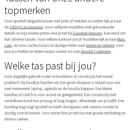
topmerken
Voor sportief-elegante tassen met print of metalen accenten kijk je naar
de
10DAYS accessoires
. Voor verfijnde modellen met geborduurde
details en bijzondere prints vind je het bij
Essentiel Antwerp
, beroemd om
hun zilveren tassen. Voor nettere kantoor-proof modellen kijk je naar
Marc
Cain
, en voor zachte basics in dustige tinten naar
American Vintage
. Voor
luxe pochettes en kleine tasjes voeren we ook
Absolut Cashmere
.
Welke tas past bij jou?
Voor dagelijks gebruik is een schoudertas of crossbody het meest
praktisch: hij houdt je handen vrij. Een grote shopper is ideaal voor wie
veel meeneemt: laptop, agenda en de boodschappen. Een kleine
handtas of clutch is voor avond en gelegenheid. Een crossbody met
verstelbare band kun je hoog of laag dragen, afhankelijk van je outfit. Een
bowling-bag oogt sportief en heeft doorgaans veel volume zonder te
slordig over te komen. Voor reizen kies je een tas met goede ritssluiting en
interne vakken.