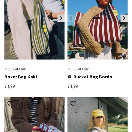
MOSJ Atelier
MOSJ Atelier
Boxer Bag Kaki
XL Bucket Bag Bordo
74,99
74,99