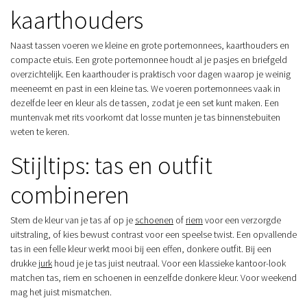
kaarthouders
Naast tassen voeren we kleine en grote portemonnees, kaarthouders en
compacte etuis. Een grote portemonnee houdt al je pasjes en briefgeld
overzichtelijk. Een kaarthouder is praktisch voor dagen waarop je weinig
meeneemt en past in een kleine tas. We voeren portemonnees vaak in
dezelfde leer en kleur als de tassen, zodat je een set kunt maken. Een
muntenvak met rits voorkomt dat losse munten je tas binnenstebuiten
weten te keren.
Stijltips: tas en outfit
combineren
Stem de kleur van je tas af op je
schoenen
of
riem
voor een verzorgde
uitstraling, of kies bewust contrast voor een speelse twist. Een opvallende
tas in een felle kleur werkt mooi bij een effen, donkere outfit. Bij een
drukke
jurk
houd je je tas juist neutraal. Voor een klassieke kantoor-look
matchen tas, riem en schoenen in eenzelfde donkere kleur. Voor weekend
mag het juist mismatchen.