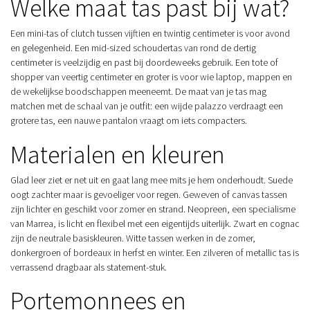
Welke maat tas past bij wat?
Een mini-tas of clutch tussen vijftien en twintig centimeter is voor avond
en gelegenheid. Een mid-sized schoudertas van rond de dertig
centimeter is veelzijdig en past bij doordeweeks gebruik. Een tote of
shopper van veertig centimeter en groter is voor wie laptop, mappen en
de wekelijkse boodschappen meeneemt. De maat van je tas mag
matchen met de schaal van je outfit: een wijde palazzo verdraagt een
grotere tas, een nauwe pantalon vraagt om iets compacters.
Materialen en kleuren
Glad leer ziet er net uit en gaat lang mee mits je hem onderhoudt. Suede
oogt zachter maar is gevoeliger voor regen. Geweven of canvas tassen
zijn lichter en geschikt voor zomer en strand. Neopreen, een specialisme
van Marrea, is licht en flexibel met een eigentijds uiterlijk. Zwart en cognac
zijn de neutrale basiskleuren. Witte tassen werken in de zomer,
donkergroen of bordeaux in herfst en winter. Een zilveren of metallic tas is
verrassend dragbaar als statement-stuk.
Portemonnees en