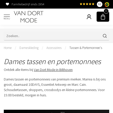
Familiebedrijf sinds 1954
9.2
0
MENU
Home
/
Dameskleding
/
Accessoires
/
Tassen & Portemonnee's
Dames tassen en portemonnees
Ontdek alle items bij
Van Dort Mode in Bilthoven
Dames tassen en portemonnees van premium merken. Marrea is bij ons
groot, daarnaast 10DAYS, Essentiel Antwerp en Marc Cain.
Schoudertassen, shoppers, crossbodys en kleine portemonnees. Voor
15:00 besteld, morgen in huis.