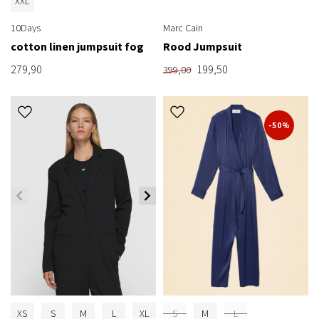
XXL
10Days
Marc Cain
cotton linen jumpsuit fog
Rood Jumpsuit
279,90
199,50
399,00
-50%
XS
S
M
L
XL
S
M
L