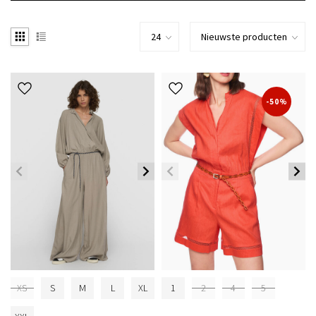
-50%
XS
S
M
L
XL
1
2
4
5