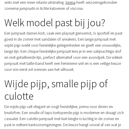
snits met een meer relaxte uitstraling.
Xirena
heeft seizoensgebonden
zomerse jumpsuits in lichte katoenen of viscose.
Welk model past bij jou?
Een jumpsuit dames kort, vaak een playsuit genoemd, is sportief en past
goed in de zomer met sandalen of sneakers. Een lange jumpsuit met
wijde pijp werkt voor feestelijke gelegenheden en geeft een vrouwelijke,
lange lijn. Een chique feestelijke jumpsuit kies je in een satijnachtige stof
en met getailleerde lijn, perfect alternatief voor een avondjurk. De wikkel-
jumpsuit met taille-band heeft een feminiene snit en is een veilige keuze
voor wie eerst wil wennen aan het silhouet.
Wijde pijp, smalle pijp of
culotte
De wijde pijp valt elegant en oogt feestelijker, prima voor diners en
bruiloften. Een smalle of taps toelopende pijp is moderner en draagt zich
casualer. Een culotte-jumpsuit met kuit-lengte is luchtig in de zomer en
past in nettere kantooromgevingen. De keuze hangt vooral af van wat je