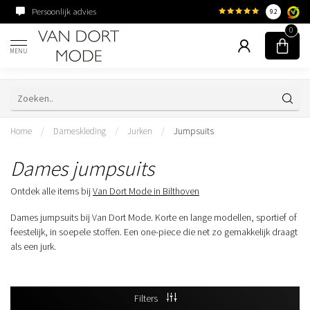
Persoonlijk advies
Familiebedrijf sinds 195
9.2
0
MENU
Home
/
Dameskleding
/
Jurken
/
Jumpsuits
Dames jumpsuits
Ontdek alle items bij
Van Dort Mode in Bilthoven
Dames jumpsuits bij Van Dort Mode. Korte en lange modellen, sportief of
feestelijk, in soepele stoffen. Een one-piece die net zo gemakkelijk draagt
als een jurk.
Filters