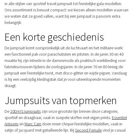
in alle stijlen van sportief travel-jumpsuit tot feestelijke gala-modellen.
Ons assortiment is bewust compact: we kiezen alleen modellen waarvan
we weten dat ze goed vallen, want bij een jumpsuit is pasvorm extra
belangrijk.
Een korte geschiedenis
De jumpsuit komt oorspronkelijk uit de luchtvaart en het militaire werk:
een functioneel pak voor parachutisten en piloten. In de jaren 30 en 40
maakte hij zijn intrede in de damesmode als praktisch werkkleding voor
fabrieksvrouwen tijdens de oorlogsjaren. In de jaren 70 en 80 kreeg de
jumpsuit een feestelijke twist, met disco-glitter en wijde pijpen. Vandaag
is hij een veelzijdig kledingstuk dat je voor uiteenlopende momenten
draagt.
Jumpsuits van topmerken
De
10DAYS jumpsuits
zijn onze grootste lijn binnen deze categorie,
sportief en draagbaar, vaak in soepele stoffen met eigen prints.
Essentiel
Antwerp
en
Marc Cain
doen meer chique-feestelijke modellen, vaak in
satijn of jacquard met getailleerde lijn. Bij
Second Female
vind je casual