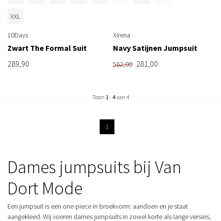
XXL
10Days
Xirena
Zwart The Formal Suit
Navy Satijnen Jumpsuit
289,90
281,00
562,00
Toon
1
-
4
van 4
1
Dames jumpsuits bij Van
Dort Mode
Een jumpsuit is een one-piece in broekvorm: aandoen en je staat
aangekleed. Wij voeren dames jumpsuits in zowel korte als lange versies,