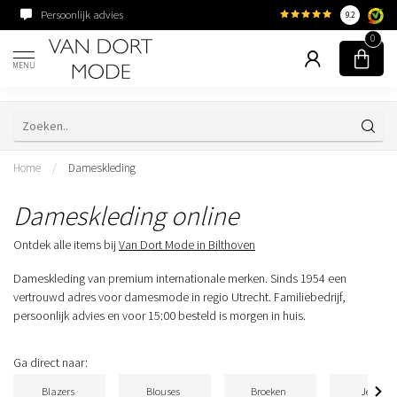
Persoonlijk advies
Familiebedrijf sinds 195
9.2
0
MENU
Home
/
Dameskleding
Dameskleding online
Ontdek alle items bij
Van Dort Mode in Bilthoven
Dameskleding van premium internationale merken. Sinds 1954 een
vertrouwd adres voor damesmode in regio Utrecht. Familiebedrijf,
persoonlijk advies en voor 15:00 besteld is morgen in huis.
Ga direct naar:
Blazers
Blouses
Broeken
Jeans