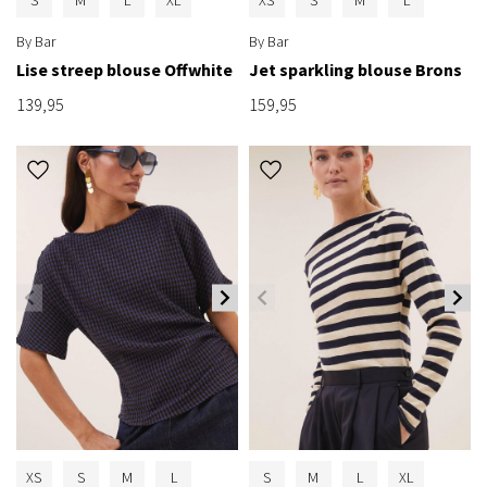
By Bar
By Bar
Lise streep blouse Offwhite
Jet sparkling blouse Brons
139,95
159,95
XS
S
M
L
S
M
L
XL