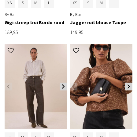
XS
S
M
L
XS
S
M
L
By Bar
By Bar
Gigi streep trui Bordo rood
Jagger ruit blouse Taupe
189,95
149,95
S
M
L
XL
XS
S
M
L