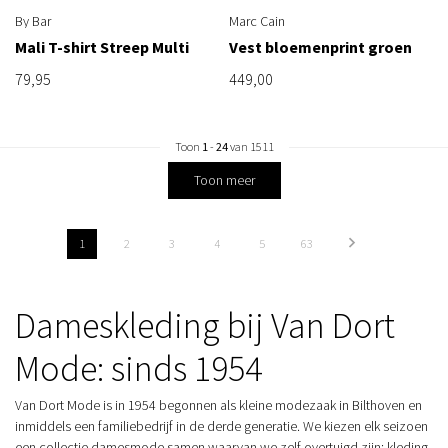
By Bar
Marc Cain
Mali T-shirt Streep Multi
Vest bloemenprint groen
79,95
449,00
Toon
1
-
24
van 1511
Toon meer
1
2
3
4
5
63
Dameskleding bij Van Dort
Mode: sinds 1954
Van Dort Mode is in 1954 begonnen als kleine modezaak in Bilthoven en
inmiddels een familiebedrijf in de derde generatie. We kiezen elk seizoen
een collectie damesmode samen waarvan we zelf overtuigd zijn: kleding