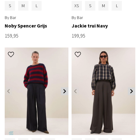
S
M
L
XS
S
M
L
By Bar
By Bar
Noby Spencer Grijs
Jackie trui Navy
159,95
199,95