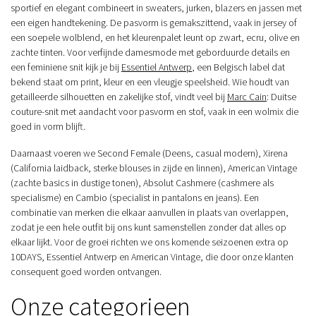
sportief en elegant combineert in sweaters, jurken, blazers en jassen met
een eigen handtekening. De pasvorm is gemakszittend, vaak in jersey of
een soepele wolblend, en het kleurenpalet leunt op zwart, ecru, olive en
zachte tinten. Voor verfijnde damesmode met geborduurde details en
een feminiene snit kijk je bij
Essentiel Antwerp
, een Belgisch label dat
bekend staat om print, kleur en een vleugje speelsheid. Wie houdt van
getailleerde silhouetten en zakelijke stof, vindt veel bij
Marc Cain
: Duitse
couture-snit met aandacht voor pasvorm en stof, vaak in een wolmix die
goed in vorm blijft.
Daarnaast voeren we Second Female (Deens, casual modern), Xirena
(California laidback, sterke blouses in zijde en linnen), American Vintage
(zachte basics in dustige tonen), Absolut Cashmere (cashmere als
specialisme) en Cambio (specialist in pantalons en jeans). Een
combinatie van merken die elkaar aanvullen in plaats van overlappen,
zodat je een hele outfit bij ons kunt samenstellen zonder dat alles op
elkaar lijkt. Voor de groei richten we ons komende seizoenen extra op
10DAYS, Essentiel Antwerp en American Vintage, die door onze klanten
consequent goed worden ontvangen.
Onze categorieen