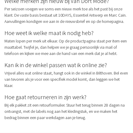
Welke merken zijn nieuw bij Van Dort Mode?
Per seizoen voegen we soms een nieuw merk toe als het past bij onze
klant. De vaste basis bestaat uit 10DAYS, Essentiel Antwerp en Marc Cain.
Aanvullingen kondigen we aan in de nieuwsbrief en op de homepagina.
Hoe weet ik welke maat ik nodig heb?
Maten lopen per merk uit elkaar. Op de productpagina staat per item een
maattabel. Twijfel je, dan helpen we je graag persoonlijk via mail of
telefoon en kijken we mee aan de hand van een merk dat je al hebt.
Kan ik in de winkel passen wat ik online zie?
Vrijwel alles wat online staat, hangt ook in de winkel in Bilthoven. Bel even
van tevoren als je voor een specifiek model komt, dan leggen we het
klaar.
Hoe gaat retourneren in zijn werk?
Bij elk pakket zit een retourformulier. Stuur het terug binnen 28 dagen na
ontvangst, met de labels nog aan het kledingstuk, en we maken het
bedrag binnen een paar werkdagen aan je terug.