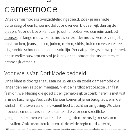
damesmode
Onze damesmode is overzichtelijk ingedeeld. Zoek je een nette
buitenlaag of een lichter model voor over een blouse, kijk dan bij de
blazers
. Voor de bovenkant van je outfit hebben we een ruim aanbod
blouses
, in lange mouw, korte mouw en zonder mouw. Verder vind je bij
ons broeken, jeans, jassen, jurken, rokken, shirts, truien en vesten en een
uitgebreide schoenen- en accessoirelijn. Per categorie geven we per merk
aan in welke pasvorm en stof je kunt kiezen, omdat dat tussen merken
behoorlijk verschilt.
Voor wie is Van Dort Mode bedoeld
Onze klant is doorgaans tussen de 35 en 65 en zoekt damesmode die
langer dan een seizoen meegaat. Niet de hardloperscollectie van fast
fashion, wel kleding die goed zit en gemakkelijk te combineren is met wat
al in de kast hangt. Veel vaste klanten komen al jaren terug, zowel in de
winkel in Bilthoven als online vanuit heel Utrecht en omgeving. We zien
moeders en dochters samen, klanten die voor een specifieke
gelegenheid komen en klanten die hun garderobe rustig per seizoen
aanvullen. Ook bezoeken klanten uit de wijde regio rond Utrecht,
Hilversum en Amersfoort ons regelmatig om een complete outfit samen te