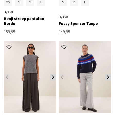
XS
S
M
L
S
M
L
By Bar
By Bar
Benji streep pantalon
Bordo
Fossy Spencer Taupe
159,95
149,95