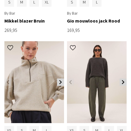
S
M
L
XL
S
M
L
By Bar
By Bar
Mikkel blazer Bruin
Gio mouwloos jack Rood
269,95
169,95
XS
S
M
L
XS
S
M
L
XL