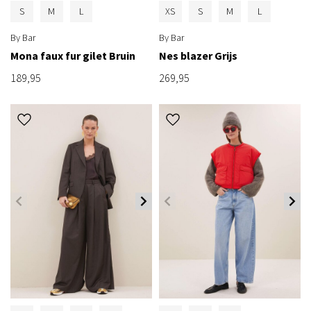
S
M
L
XS
S
M
L
By Bar
By Bar
Mona faux fur gilet Bruin
Nes blazer Grijs
189,95
269,95