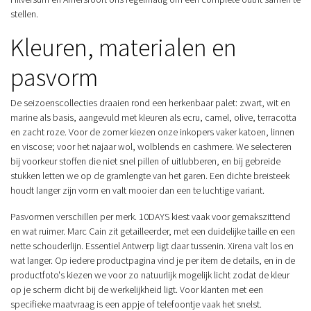
stellen.
Kleuren, materialen en
pasvorm
De seizoenscollecties draaien rond een herkenbaar palet: zwart, wit en
marine als basis, aangevuld met kleuren als ecru, camel, olive, terracotta
en zacht roze. Voor de zomer kiezen onze inkopers vaker katoen, linnen
en viscose; voor het najaar wol, wolblends en cashmere. We selecteren
bij voorkeur stoffen die niet snel pillen of uitlubberen, en bij gebreide
stukken letten we op de gramlengte van het garen. Een dichte breisteek
houdt langer zijn vorm en valt mooier dan een te luchtige variant.
Pasvormen verschillen per merk. 10DAYS kiest vaak voor gemakszittend
en wat ruimer. Marc Cain zit getailleerder, met een duidelijke taille en een
nette schouderlijn. Essentiel Antwerp ligt daar tussenin. Xirena valt los en
wat langer. Op iedere productpagina vind je per item de details, en in de
productfoto's kiezen we voor zo natuurlijk mogelijk licht zodat de kleur
op je scherm dicht bij de werkelijkheid ligt. Voor klanten met een
specifieke maatvraag is een appje of telefoontje vaak het snelst.