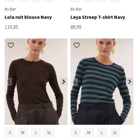
By Bar
By Bar
Lola ruit blouse Navy
Leya Streep T-shirt Navy
119,95
89,95
S
M
L
XL
S
M
L
XL