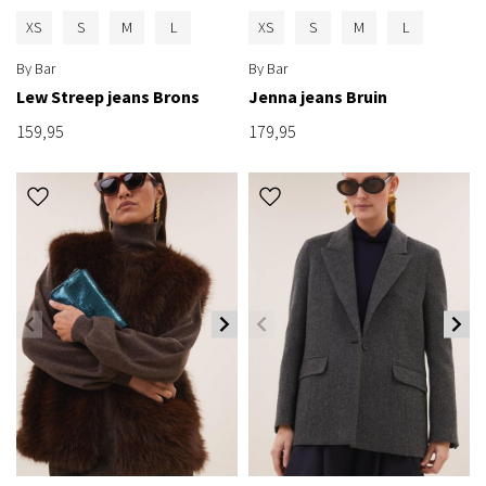
XS
S
M
L
XS
S
M
L
By Bar
By Bar
Lew Streep jeans Brons
Jenna jeans Bruin
159,95
179,95