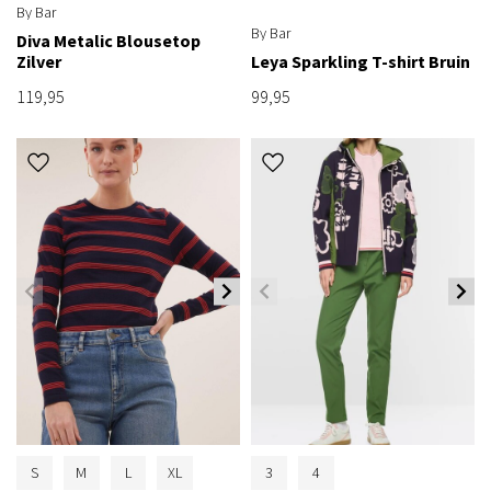
By Bar
By Bar
Diva Metalic Blousetop
Zilver
Leya Sparkling T-shirt Bruin
119,95
99,95
S
M
L
XL
3
4