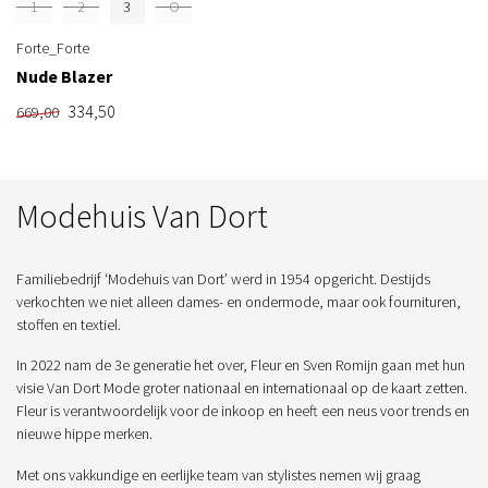
1
2
3
O
Forte_Forte
Nude Blazer
334,50
669,00
Modehuis Van Dort
Familiebedrijf ‘Modehuis van Dort’ werd in 1954 opgericht. Destijds
verkochten we niet alleen dames- en ondermode, maar ook fournituren,
stoffen en textiel.
In 2022 nam de 3e generatie het over, Fleur en Sven Romijn gaan met hun
visie Van Dort Mode groter nationaal en internationaal op de kaart zetten.
Fleur is verantwoordelijk voor de inkoop en heeft een neus voor trends en
nieuwe hippe merken.
Met ons vakkundige en eerlijke team van stylistes nemen wij graag