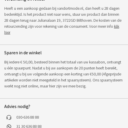
Heeft u een aankoop gedaan bij vandortmode.nl, dan heeft u 28 dagen
bedenktijd. Is het product niet naar wens, stuur uw product dan binnen
28 dagen terug naar Julianalaan 19, 3722GD Bilthoven. De kosten van de
retourzending zijn voor rekening van de consument. Voor meer info
klik
hier
Sparen in de winkel
Bij iedere € 50,00, besteed binnen het totaal van uw kassabon, ontvangt
u één spaarpunt. Nadat u bij uw aankopen de 20 punten heeft bereikt,
ontvangt u bij uw volgende aankoop een korting van €50,00 (Afgeprijsde
artikelen worden niet meegeteld in het spaarsysteem). Ons spaarsysteem
werkt nog niet online, maar hier zijn we mee bezig.
Advies nodig?
030-636 88 88
31 30 636 88 88