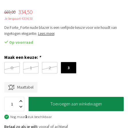
334,50
669,00
Je bespaart €334,50
De Forte_Forte nude blazer is een verfijnde keuze voor wie houdt van
ingetogen elegantie.
Lees meer
.
Op voorraad
Maak een keuze:
*
3
O
1
2
Maattabel
Toevoegen aan winkelwagen
Nog maar
1
stuk beschikbaar
Betaal zo als je wilt;
vooraf of achteraf