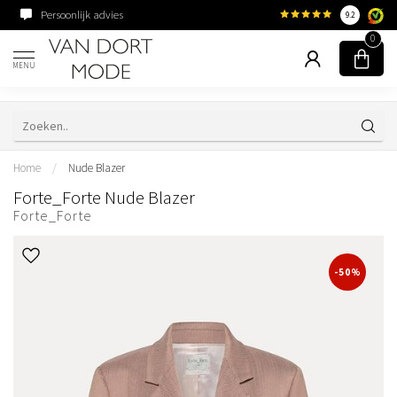
Persoonlijk advies
Familiebedrijf sinds 195
9.2
0
MENU
Home
/
Nude Blazer
Forte_Forte Nude Blazer
Forte_Forte
-50%