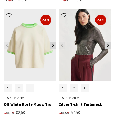
-50%
-50%
S
M
L
S
M
L
Essentiel Antwerp
Essentiel Antwerp
Off White Korte Mouw Trui
Zilver T-shirt Turleneck
82,50
57,50
165,00
115,00