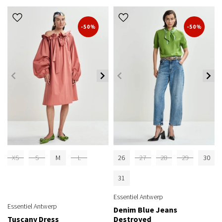
-50%
-50%
XS
S
M
L
26
27
28
29
30
31
Essentiel Antwerp
Essentiel Antwerp
Denim Blue Jeans
Tuscany Dress
Destroyed