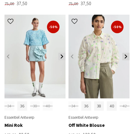
37,50
37,50
75,00
75,00
-50%
-50%
34
36
38
40
34
36
38
40
42
Essentiel Antwerp
Essentiel Antwerp
Mini Rok
Off White Blouse