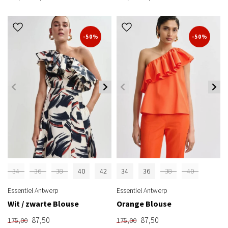
-50%
-50%
34
36
38
40
42
34
36
38
40
Essentiel Antwerp
Essentiel Antwerp
Wit / zwarte Blouse
Orange Blouse
87,50
87,50
175,00
175,00