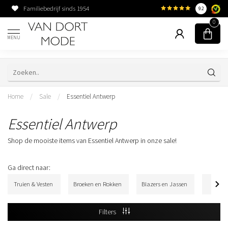
Familiebedrijf sinds 1954
9.2
0
MENU
Home
/
Sale
/
Essentiel Antwerp
Essentiel Antwerp
Shop de mooiste items van Essentiel Antwerp in onze sale!
Ga direct naar:
Truien & Vesten
Broeken en Rokken
Blazers en Jassen
Acces
Filters