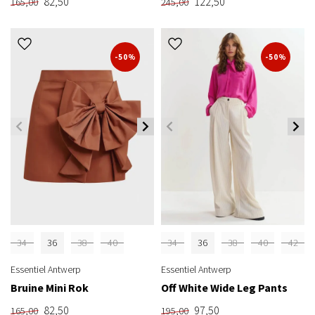
82,50
122,50
165,00
245,00
-50%
-50%
34
36
38
40
34
36
38
40
42
Essentiel Antwerp
Essentiel Antwerp
Bruine Mini Rok
Off White Wide Leg Pants
82,50
97,50
165,00
195,00