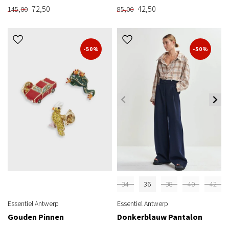
72,50
42,50
145,00
85,00
-50%
-50%
34
36
38
40
42
Essentiel Antwerp
Essentiel Antwerp
Gouden Pinnen
Donkerblauw Pantalon