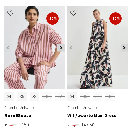
-50%
-50%
34
36
38
40
42
34
36
38
40
Essentiel Antwerp
Essentiel Antwerp
Roze Blouse
Wit / zwarte Maxi Dress
97,50
147,50
195,00
295,00