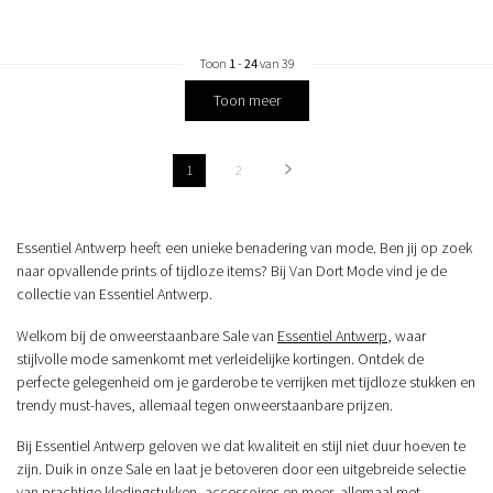
Toon
1
-
24
van 39
Toon meer
1
2
Essentiel Antwerp heeft een unieke benadering van mode. Ben jij op zoek
naar opvallende prints of tijdloze items? Bij Van Dort Mode vind je de
collectie van Essentiel Antwerp.
Welkom bij de onweerstaanbare Sale van
Essentiel Antwerp
, waar
stijlvolle mode samenkomt met verleidelijke kortingen. Ontdek de
perfecte gelegenheid om je garderobe te verrijken met tijdloze stukken en
trendy must-haves, allemaal tegen onweerstaanbare prijzen.
Bij Essentiel Antwerp geloven we dat kwaliteit en stijl niet duur hoeven te
zijn. Duik in onze Sale en laat je betoveren door een uitgebreide selectie
van prachtige kledingstukken, accessoires en meer, allemaal met