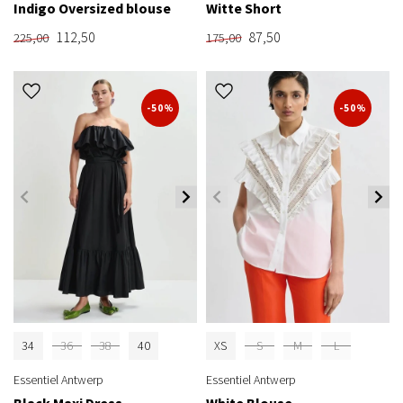
Indigo Oversized blouse
Witte Short
112,50
87,50
225,00
175,00
-50%
-50%
34
36
38
40
XS
S
M
L
Essentiel Antwerp
Essentiel Antwerp
Black Maxi Dress
White Blouse