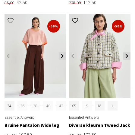
42,50
112,50
85,00
225,00
-50%
-50%
34
36
38
40
42
XS
S
M
L
Essentiel Antwerp
Essentiel Antwerp
Bruine Pantalon Wide leg
Diverse kleuren Tweed Jack
107,50
172,50
215,00
345,00