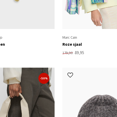
rp
Marc Cain
nen
Roze sjaal
89,95
179,90
-50%