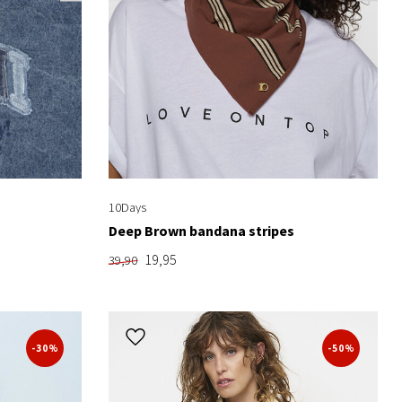
10Days
Deep Brown bandana stripes
19,95
39,90
-30%
-50%