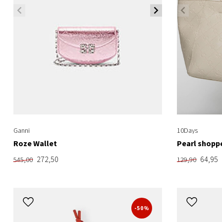
Ganni
10Days
Roze Wallet
Pearl shop
272,50
64,95
545,00
129,90
-50%