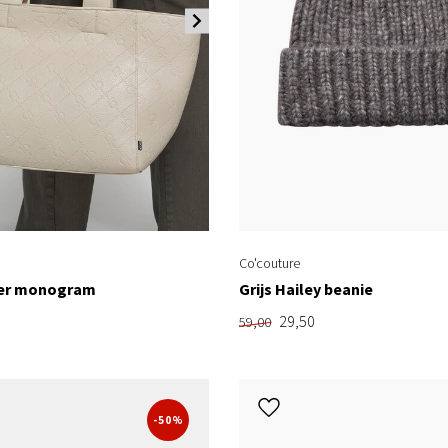
Co'couture
per monogram
Grijs Hailey beanie
29,50
59,00
-50%