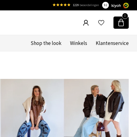
1229
beoordelingen
9.2
0
Shop the look
Winkels
Klantenservice