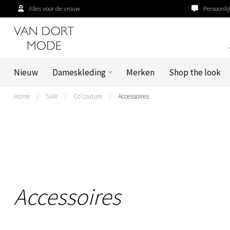
Alles voor de vrouw
Persoonlij
Nieuw
Dameskleding
Merken
Shop the look
Home
/
Sale
/
Co'couture
/
Accessoires
Accessoires