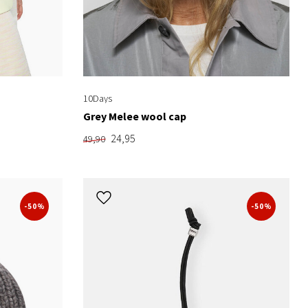
10Days
Grey Melee wool cap
24,95
49,90
-50%
-50%