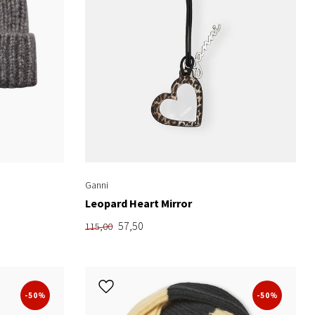
Ganni
Leopard Heart Mirror
57,50
115,00
-50%
-50%