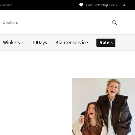
k advies
Familiebedrijf sinds 1954
Winkels
10Days
Klantenservice
Sale