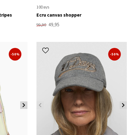
10Days
tripes
Ecru canvas shopper
49,95
99,90
-50%
-50%