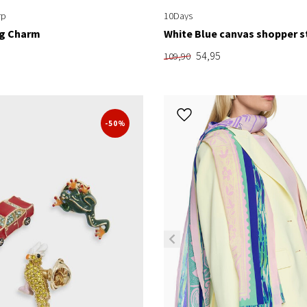
rp
10Days
ag Charm
White Blue canvas shopper s
54,95
109,90
-50%