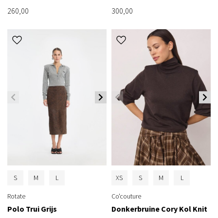
260,00
300,00
S
M
L
XS
S
M
L
Rotate
Co'couture
Polo Trui Grijs
Donkerbruine Cory Kol Knit