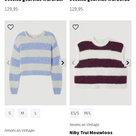
129,95
129,95
S
M
L
ES/S
M/L
American Vintage
American Vintage
Niby Trui Mouwloos