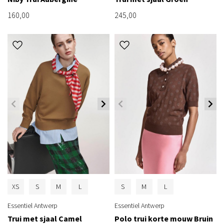
160,00
245,00
XS
S
M
L
S
M
L
Essentiel Antwerp
Essentiel Antwerp
Trui met sjaal Camel
Polo trui korte mouw Bruin