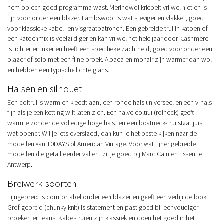
hem op een goed programma wast. Merinowol kriebelt vrijwel niet en is
fijn voor onder een blazer. Lambswool is wat steviger en vlakker; goed
voor klassieke kabel- en visgraatpatronen. Een gebreide trui in katoen of
een katoenmix is veelzijdiger en kan vrijwel het hele jaar door. Cashmere
is lichter en luxer en heeft een specifieke zachtheid; goed voor onder een
blazer of solo met een fijne broek. Alpaca en mohair zijn warmer dan wol
en hebben een typische lichte glans.
Halsen en silhouet
Een coltrui is warm en kleedt aan, een ronde hals universeel en een v-hals
fijn als je een ketting wilt laten zien. Een halve coltrui (rolneck) geeft
warmte zonder de volledige hoge hals, en een boatneck-trui staat juist
wat opener. Wil je iets oversized, dan kun je het beste kijken naar de
modellen van 10DAYS of American Vintage. Voor wat fijner gebreide
modellen die getailleerder vallen, zit je goed bij Marc Cain en Essentiel
Antwerp.
Breiwerk-soorten
Fijngebreid is comfortabel onder een blazer en geeft een verfijnde look.
Grof gebreid (chunky knit) is statement en past goed bij eenvoudiger
broeken en jeans. Kabel-truien zijn klassiek en doen het goed in het