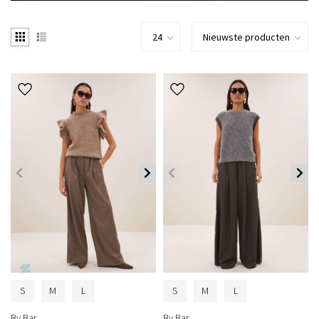
S
M
L
S
M
L
By Bar
By Bar