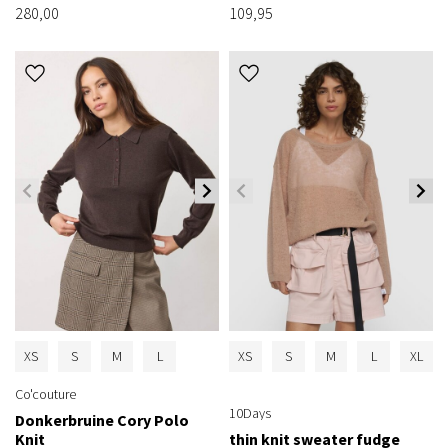
280,00
109,95
XS
S
M
L
XS
S
M
L
XL
Co'couture
10Days
Donkerbruine Cory Polo
Knit
thin knit sweater fudge