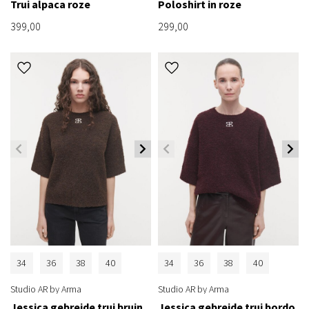
Trui alpaca roze
Poloshirt in roze
399,00
299,00
34
36
38
40
34
36
38
40
Studio AR by Arma
Studio AR by Arma
Jessica gebreide trui bruin
Jessica gebreide trui bordo