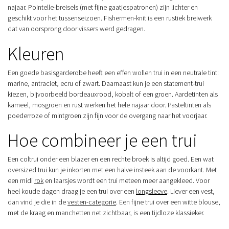
najaar. Pointelle-breisels (met fijne gaatjespatronen) zijn lichter en
geschikt voor het tussenseizoen. Fishermen-knit is een rustiek breiwerk
dat van oorsprong door vissers werd gedragen.
Kleuren
Een goede basisgarderobe heeft een effen wollen trui in een neutrale tint:
marine, antraciet, ecru of zwart. Daarnaast kun je een statement-trui
kiezen, bijvoorbeeld bordeauxrood, kobalt of een groen. Aardetinten als
kameel, mosgroen en rust werken het hele najaar door. Pasteltinten als
poederroze of mintgroen zijn fijn voor de overgang naar het voorjaar.
Hoe combineer je een trui
Een coltrui onder een blazer en een rechte broek is altijd goed. Een wat
oversized trui kun je inkorten met een halve insteek aan de voorkant. Met
een midi
rok
en laarsjes wordt een trui meteen meer aangekleed. Voor
heel koude dagen draag je een trui over een
longsleeve
. Liever een vest,
dan vind je die in de
vesten-categorie
. Een fijne trui over een witte blouse,
met de kraag en manchetten net zichtbaar, is een tijdloze klassieker.