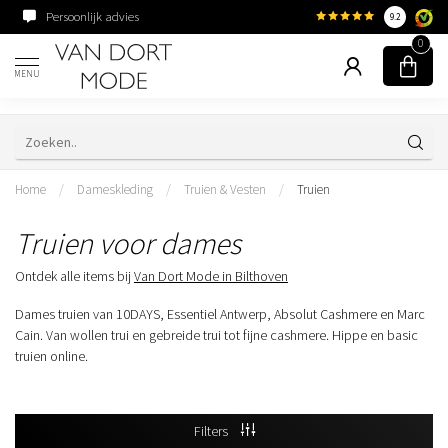
Persoonlijk advies
Familiebedrijf sinds 195
9.2
0
MENU
Home
/
Dameskleding
/
Truien & Vesten
/
Truien
Truien voor dames
Ontdek alle items bij
Van Dort Mode in Bilthoven
Dames truien van 10DAYS, Essentiel Antwerp, Absolut Cashmere en Marc
Cain. Van wollen trui en gebreide trui tot fijne cashmere. Hippe en basic
truien online.
Filters