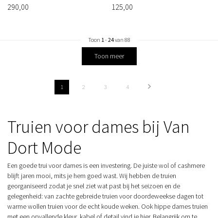
290,00
125,00
Toon
1
-
24
van 88
Toon meer
1
2
3
4
Truien voor dames bij Van
Dort Mode
Een goede trui voor dames is een investering. De juiste wol of cashmere
blijft jaren mooi, mits je hem goed wast. Wij hebben de truien
georganiseerd zodat je snel ziet wat past bij het seizoen en de
gelegenheid: van zachte gebreide truien voor doordeweekse dagen tot
warme wollen truien voor de echt koude weken. Ook hippe dames truien
met een opvallende kleur, kabel of detail vind je hier. Belangrijk om te