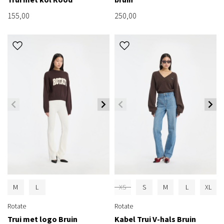
155,00
250,00
M
L
XS
S
M
L
XL
Rotate
Rotate
Trui met logo Bruin
Kabel Trui V-hals Bruin