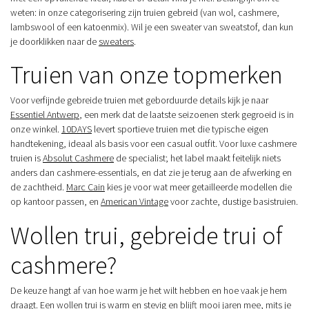
weten: in onze categorisering zijn truien gebreid (van wol, cashmere,
lambswool of een katoenmix). Wil je een sweater van sweatstof, dan kun
je doorklikken naar de
sweaters
.
Truien van onze topmerken
Voor verfijnde gebreide truien met geborduurde details kijk je naar
Essentiel Antwerp
, een merk dat de laatste seizoenen sterk gegroeid is in
onze winkel.
10DAYS
levert sportieve truien met die typische eigen
handtekening, ideaal als basis voor een casual outfit. Voor luxe cashmere
truien is
Absolut Cashmere
de specialist; het label maakt feitelijk niets
anders dan cashmere-essentials, en dat zie je terug aan de afwerking en
de zachtheid.
Marc Cain
kies je voor wat meer getailleerde modellen die
op kantoor passen, en
American Vintage
voor zachte, dustige basistruien.
Wollen trui, gebreide trui of
cashmere?
De keuze hangt af van hoe warm je het wilt hebben en hoe vaak je hem
draagt. Een wollen trui is warm en stevig en blijft mooi jaren mee, mits je