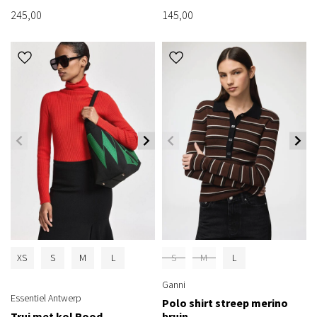
245,00
145,00
XS
S
M
L
S
M
L
Ganni
Essentiel Antwerp
Polo shirt streep merino
Trui met kol Rood
bruin