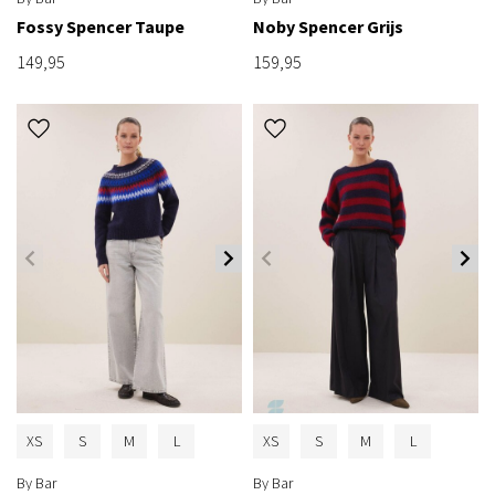
Fossy Spencer Taupe
Noby Spencer Grijs
149,95
159,95
XS
S
M
L
XS
S
M
L
By Bar
By Bar