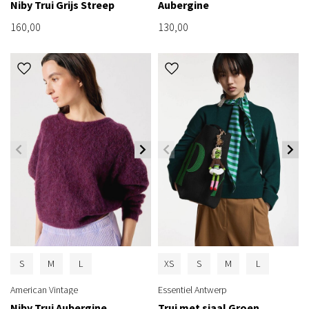
Niby Trui Grijs Streep
Aubergine
160,00
130,00
S
M
L
XS
S
M
L
American Vintage
Essentiel Antwerp
Niby Trui Aubergine
Trui met sjaal Groen