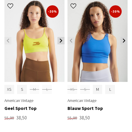
-30%
-30%
XS
S
M
L
XS
S
M
L
American Vintage
American Vintage
Geel Sport Top
Blauw Sport Top
38,50
38,50
55,00
55,00