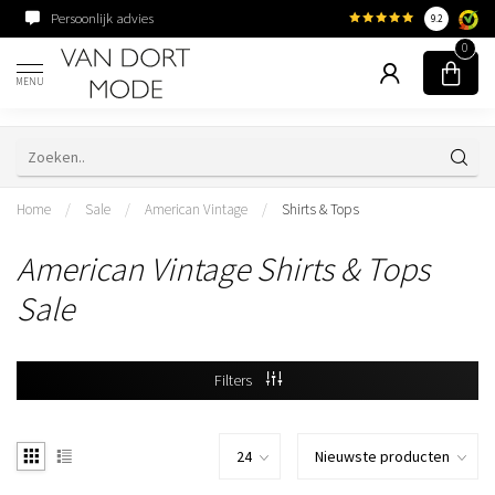
Persoonlijk advies
Familiebedrijf sinds 195
9.2
0
MENU
Home
/
Sale
/
American Vintage
/
Shirts & Tops
American Vintage Shirts & Tops
Sale
Filters