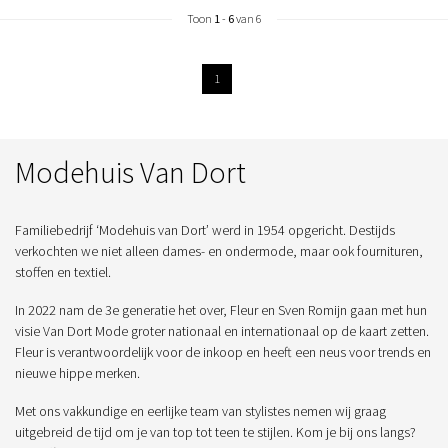
Toon
1
-
6
van 6
1
Modehuis Van Dort
Familiebedrijf ‘Modehuis van Dort’ werd in 1954 opgericht. Destijds
verkochten we niet alleen dames- en ondermode, maar ook fournituren,
stoffen en textiel.
In 2022 nam de 3e generatie het over, Fleur en Sven Romijn gaan met hun
visie Van Dort Mode groter nationaal en internationaal op de kaart zetten.
Fleur is verantwoordelijk voor de inkoop en heeft een neus voor trends en
nieuwe hippe merken.
Met ons vakkundige en eerlijke team van stylistes nemen wij graag
uitgebreid de tijd om je van top tot teen te stijlen. Kom je bij ons langs?