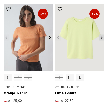
-50%
-50%
S
M
L
S
M
L
American Vintage
American Vintage
Oranje T-shirt
Lime T-shirt
25,00
27,50
50,00
55,00