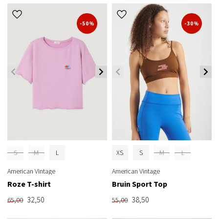
-50%
-30%
S
M
L
XS
S
M
L
American Vintage
American Vintage
Roze T-shirt
Bruin Sport Top
32,50
38,50
65,00
55,00