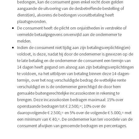
bedongen, kan de consument geen enkel recht doen gelden
aangaande de uitvoering van de desbetreffende bestelling of
dienst(en), alvorens de bedongen vooruitbetaling heeft
plaatsgevonden.
De consument heeft de plicht om onjuistheden in verstrekte of
vermelde betaalgegevens onverwijld aan de ondernemer te
melden.
Indien de consument niet tijdig aan zijn betalingsverplichting(en)
voldoet, is deze, nadat hij door de ondernemer is gewezen op de
te late betaling en de ondernemer de consument een termijn van
14 dagen heeft gegund om alsnog aan zijn betalingsverplichtingen
te voldoen, na het uitblijven van betaling binnen deze 14-dagen-
termijn, over het nog verschuldigde bedrag de wettelijke rente
verschuldigd en is de ondernemer gerechtigd de door hem
gemaakte buitengerechtelijke incassokosten in rekening te
brengen. Deze incassokosten bedragen maximaal: 15% over
openstaande bedragen tot € 2.500,=; 10% over de
daaropvolgende € 2.500,= en 5% over de volgende € 5.000,= met
een minimum van € 40,=. De ondernemer kan ten voordele van de
consument afwijken van genoemde bedragen en percentages.