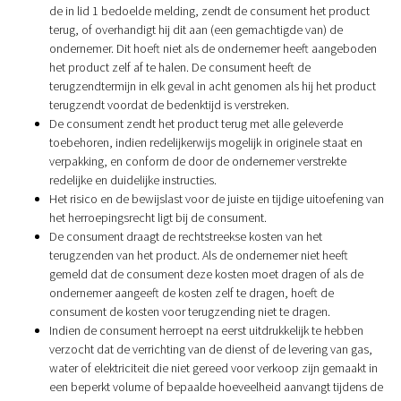
de in lid 1 bedoelde melding, zendt de consument het product
terug, of overhandigt hij dit aan (een gemachtigde van) de
ondernemer. Dit hoeft niet als de ondernemer heeft aangeboden
het product zelf af te halen. De consument heeft de
terugzendtermijn in elk geval in acht genomen als hij het product
terugzendt voordat de bedenktijd is verstreken.
De consument zendt het product terug met alle geleverde
toebehoren, indien redelijkerwijs mogelijk in originele staat en
verpakking, en conform de door de ondernemer verstrekte
redelijke en duidelijke instructies.
Het risico en de bewijslast voor de juiste en tijdige uitoefening van
het herroepingsrecht ligt bij de consument.
De consument draagt de rechtstreekse kosten van het
terugzenden van het product. Als de ondernemer niet heeft
gemeld dat de consument deze kosten moet dragen of als de
ondernemer aangeeft de kosten zelf te dragen, hoeft de
consument de kosten voor terugzending niet te dragen.
Indien de consument herroept na eerst uitdrukkelijk te hebben
verzocht dat de verrichting van de dienst of de levering van gas,
water of elektriciteit die niet gereed voor verkoop zijn gemaakt in
een beperkt volume of bepaalde hoeveelheid aanvangt tijdens de