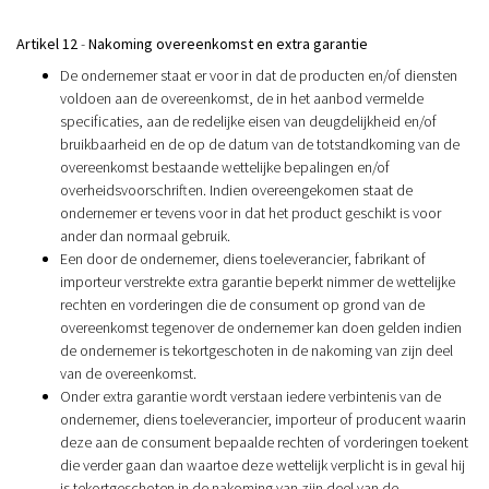
Artikel 12
-
Nakoming overeenkomst en extra garantie
De ondernemer staat er voor in dat de producten en/of diensten
voldoen aan de overeenkomst, de in het aanbod vermelde
specificaties, aan de redelijke eisen van deugdelijkheid en/of
bruikbaarheid en de op de datum van de totstandkoming van de
overeenkomst bestaande wettelijke bepalingen en/of
overheidsvoorschriften. Indien overeengekomen staat de
ondernemer er tevens voor in dat het product geschikt is voor
ander dan normaal gebruik.
Een door de ondernemer, diens toeleverancier, fabrikant of
importeur verstrekte extra garantie beperkt nimmer de wettelijke
rechten en vorderingen die de consument op grond van de
overeenkomst tegenover de ondernemer kan doen gelden indien
de ondernemer is tekortgeschoten in de nakoming van zijn deel
van de overeenkomst.
Onder extra garantie wordt verstaan iedere verbintenis van de
ondernemer, diens toeleverancier, importeur of producent waarin
deze aan de consument bepaalde rechten of vorderingen toekent
die verder gaan dan waartoe deze wettelijk verplicht is in geval hij
is tekortgeschoten in de nakoming van zijn deel van de