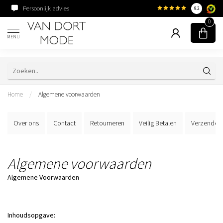
Persoonlijk advies
Familiebedrijf sinds 195
9.2
0
MENU
Home
/
Algemene voorwaarden
Over ons
Contact
Retourneren
Veilig Betalen
Verzenden
Algemene voorwaarden
Algemene Voorwaarden
Inhoudsopgave: