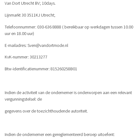
Van Dort Utrecht BV; 10days.
Lijnmarkt 30 3511KJ Utrecht;
Telefoonnummer: 030-636 8888 ( bereikbaar op werkdagen tussen 10.00
uur en 18.00 uur)
E-mailadres:
Sven@vandortmode.nl
KvK-nummer: 30213277
Btw-identificatienummer: 815260258B01
Indien de activiteit van de ondernemer is onderworpen aan een relevant
vergunningstelsel: de
gegevens over de toezichthoudende autoriteit.
Indien de ondernemer een gereglementeerd beroep uitoefent: