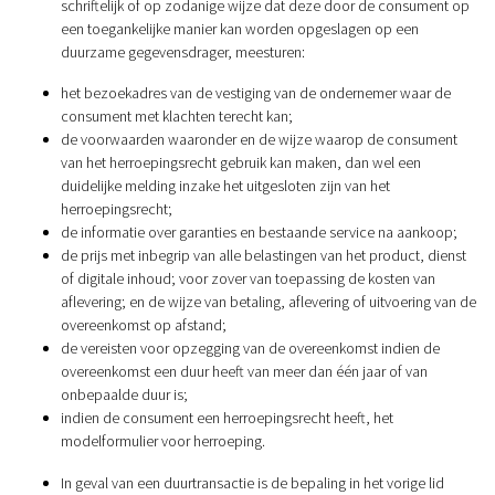
schriftelijk of op zodanige wijze dat deze door de consument op
een toegankelijke manier kan worden opgeslagen op een
duurzame gegevensdrager, meesturen:
het bezoekadres van de vestiging van de ondernemer waar de
consument met klachten terecht kan;
de voorwaarden waaronder en de wijze waarop de consument
van het herroepingsrecht gebruik kan maken, dan wel een
duidelijke melding inzake het uitgesloten zijn van het
herroepingsrecht;
de informatie over garanties en bestaande service na aankoop;
de prijs met inbegrip van alle belastingen van het product, dienst
of digitale inhoud; voor zover van toepassing de kosten van
aflevering; en de wijze van betaling, aflevering of uitvoering van de
overeenkomst op afstand;
de vereisten voor opzegging van de overeenkomst indien de
overeenkomst een duur heeft van meer dan één jaar of van
onbepaalde duur is;
indien de consument een herroepingsrecht heeft, het
modelformulier voor herroeping.
In geval van een duurtransactie is de bepaling in het vorige lid