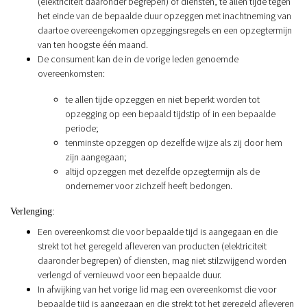
(elektriciteit daaronder begrepen) of diensten, te allen tijde tegen
het einde van de bepaalde duur opzeggen met inachtneming van
daartoe overeengekomen opzeggingsregels en een opzegtermijn
van ten hoogste één maand.
De consument kan de in de vorige leden genoemde
overeenkomsten:
te allen tijde opzeggen en niet beperkt worden tot
opzegging op een bepaald tijdstip of in een bepaalde
periode;
tenminste opzeggen op dezelfde wijze als zij door hem
zijn aangegaan;
altijd opzeggen met dezelfde opzegtermijn als de
ondernemer voor zichzelf heeft bedongen.
Verlenging:
Een overeenkomst die voor bepaalde tijd is aangegaan en die
strekt tot het geregeld afleveren van producten (elektriciteit
daaronder begrepen) of diensten, mag niet stilzwijgend worden
verlengd of vernieuwd voor een bepaalde duur.
In afwijking van het vorige lid mag een overeenkomst die voor
bepaalde tijd is aangegaan en die strekt tot het geregeld afleveren