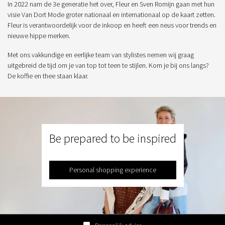
In 2022 nam de 3e generatie het over, Fleur en Sven Romijn gaan met hun
visie Van Dort Mode groter nationaal en internationaal op de kaart zetten.
Fleur is verantwoordelijk voor de inkoop en heeft een neus voor trends en
nieuwe hippe merken.
Met ons vakkundige en eerlijke team van stylistes nemen wij graag
uitgebreid de tijd om je van top tot teen te stijlen. Kom je bij ons langs?
De koffie en thee staan klaar.
Be prepared to be inspired
Personal shopping experience