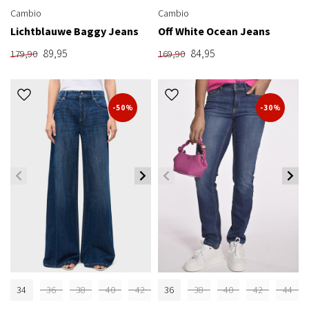
Cambio
Cambio
Lichtblauwe Baggy Jeans
Off White Ocean Jeans
89,95
84,95
179,90
169,90
-50%
-30%
34
36
38
40
42
36
38
40
42
44