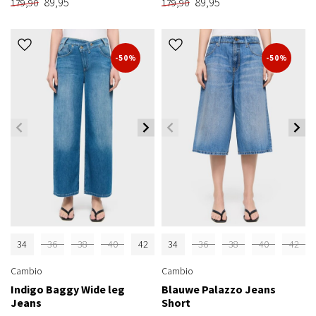
89,95
89,95
179,90
179,90
-50%
-50%
34
36
38
40
42
34
36
38
40
42
Cambio
Cambio
Indigo Baggy Wide leg
Blauwe Palazzo Jeans
Jeans
Short