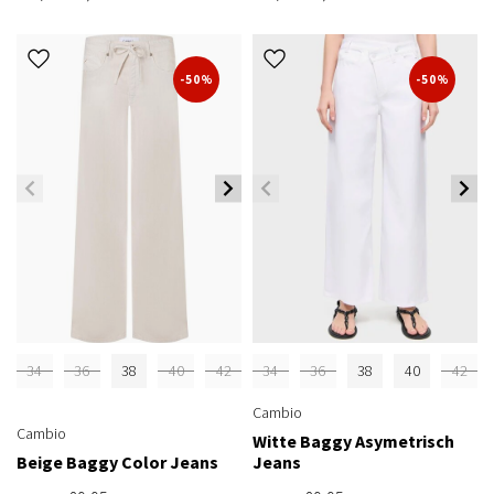
-50%
-50%
34
36
38
40
42
34
36
38
40
42
Cambio
Cambio
Witte Baggy Asymetrisch
Beige Baggy Color Jeans
Jeans