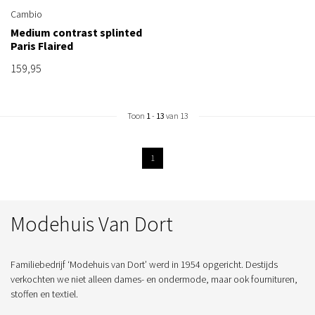
Cambio
Medium contrast splinted
Paris Flaired
159,95
Toon
1
-
13
van 13
1
Modehuis Van Dort
Familiebedrijf ‘Modehuis van Dort’ werd in 1954 opgericht. Destijds
verkochten we niet alleen dames- en ondermode, maar ook fournituren,
stoffen en textiel.