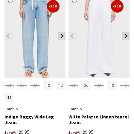
-50%
-50%
34
36
38
40
42
34
36
38
40
42
44
Cambio
Cambio
Indigo Baggy Wide Leg
Witte Palazzo Linnen tencel
Jeans
Jeans
89,95
89,95
179,90
179,90