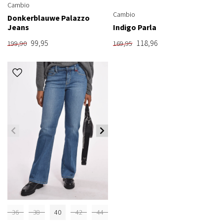
Cambio
Cambio
Donkerblauwe Palazzo
Jeans
Indigo Parla
99,95
118,96
199,90
169,95
36
38
40
42
44