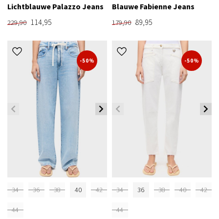
Lichtblauwe Palazzo Jeans
Blauwe Fabienne Jeans
114,95
89,95
229,90
179,90
-50%
-50%
34
36
38
40
42
34
36
38
40
42
44
44