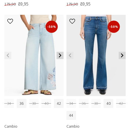
89,95
89,95
179,90
179,90
-50%
-50%
34
36
38
40
42
34
36
38
40
42
44
Cambio
Cambio