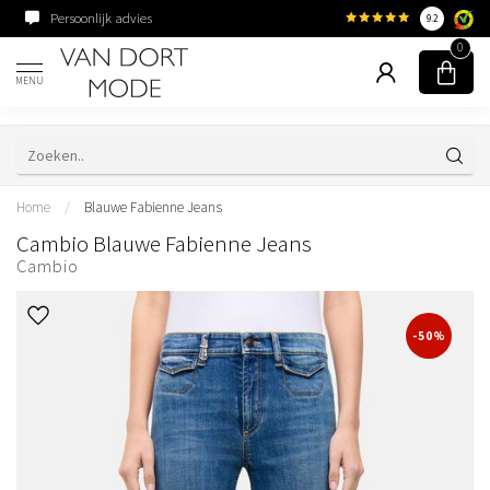
Persoonlijk advies
Familiebedrijf sinds 195
9.2
0
MENU
Home
/
Blauwe Fabienne Jeans
Cambio Blauwe Fabienne Jeans
Cambio
-50%