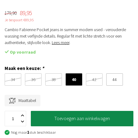
89,95
179,90
Je bespaart €89,95
Cambio Fabienne Pocket jeans in summer modern used - verouderde
wassing met verfijnde details. Regular fit met lichte stretch voor een
authentieke, stijlvolle look.
Lees meer
.
Op voorraad
Maak een keuze:
*
40
34
36
38
42
44
Maattabel
Toevoegen aan winkelwagen
Nog maar
1
stuk beschikbaar