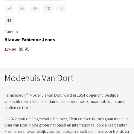
34
36
38
40
42
44
Cambio
Blauwe Fabienne Jeans
89,95
179,90
Modehuis Van Dort
Familiebedrijf ‘Modehuis van Dort’ werd in 1954 opgericht. Destijds
verkochten we niet alleen dames- en ondermode, maar ook fournituren,
stoffen en textiel.
In 2022 nam de 3e generatie het over, Fleur en Sven Romijn gaan met hun
visie Van Dort Mode groter nationaal en internationaal op de kaart zetten.
Fleur is verantwoordelijk voor de inkoop en heeft een neus voor trends en