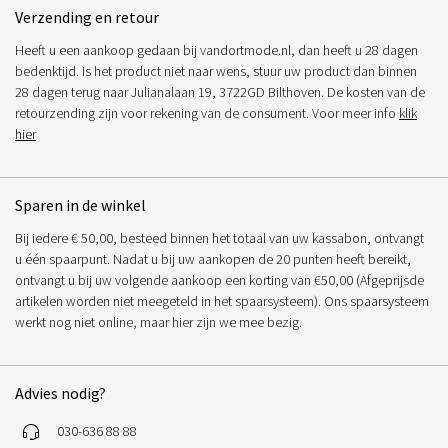
Verzending en retour
Heeft u een aankoop gedaan bij vandortmode.nl, dan heeft u 28 dagen
bedenktijd. Is het product niet naar wens, stuur uw product dan binnen
28 dagen terug naar Julianalaan 19, 3722GD Bilthoven. De kosten van de
retourzending zijn voor rekening van de consument. Voor meer info
klik
hier
Sparen in de winkel
Bij iedere € 50,00, besteed binnen het totaal van uw kassabon, ontvangt
u één spaarpunt. Nadat u bij uw aankopen de 20 punten heeft bereikt,
ontvangt u bij uw volgende aankoop een korting van €50,00 (Afgeprijsde
artikelen worden niet meegeteld in het spaarsysteem). Ons spaarsysteem
werkt nog niet online, maar hier zijn we mee bezig.
Advies nodig?
030-636 88 88