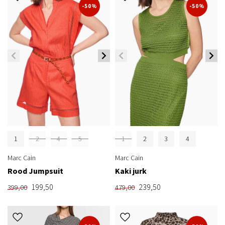
-50%
-50%
1
2
4
5
1
2
3
4
Marc Cain
Marc Cain
Rood Jumpsuit
Kaki jurk
199,50
239,50
399,00
479,00