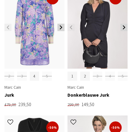
2
3
4
5
1
2
3
4
5
Marc Cain
Marc Cain
Jurk
Donkerblauwe Jurk
239,50
149,50
479,00
299,00
-50%
-50%