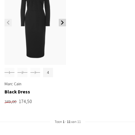
1
2
3
4
Marc Cain
Black Dress
174,50
349,00
Toon
1
-
11
van 11