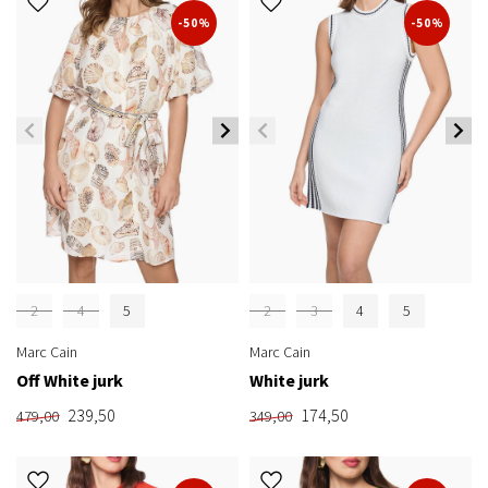
-50%
-50%
2
4
5
2
3
4
5
Marc Cain
Marc Cain
Off White jurk
White jurk
239,50
174,50
479,00
349,00