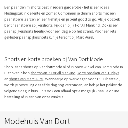
Een paar denim shorts past in ieders garderobe - het is een ideaal
kledingstuk in de lente en zomer. Combineer je denim shorts met een
paar stoere laarzen en een t-shirtje en je bent good to go. Als je opzoek
bent naar stoere spijkershorts, kijk dan bij
7 For All Mankind
. Ook is een
paar spijkershorts heerlijk voor een dagje op het strand. Voor een iets
gekleder paar spijkershorts kun je terecht bij
Marc Aurel
.
Shorts en korte broeken bij Van Dort Mode
Shop jeans shorts op Vandortmode.nl of in onze winkel Van Dort Mode in
Bilthoven. Shop
shorts van 7 For All Mankind
,
korte broeken van 10days
en
shorts van Marc Aurel
. Wanneer je op werkdagen voor 15:00 besteld,
wordt je bestelling dezelfde dag nog verzonden, en heb je het pakket de
volgende dag in huis. Er is ook een afhaal optie mogelijk - haal je online
bestelling af in een van onze winkels.
Modehuis Van Dort