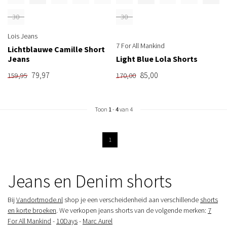
30
30
Lois Jeans
7 For All Mankind
Lichtblauwe Camille Short
Jeans
Light Blue Lola Shorts
79,97
85,00
159,95
170,00
Toon
1
-
4
van 4
1
Jeans en Denim shorts
Bij
Vandortmode.nl
shop je een verscheidenheid aan verschillende
shorts
en korte broeken
. We verkopen jeans shorts van de volgende merken:
7
For All Mankind
-
10Days
-
Marc Aurel