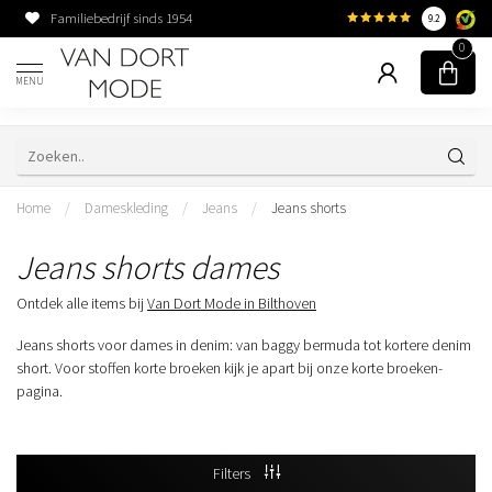
Familiebedrijf sinds 1954
9.2
0
MENU
Home
/
Dameskleding
/
Jeans
/
Jeans shorts
Jeans shorts dames
Ontdek alle items bij
Van Dort Mode in Bilthoven
Jeans shorts voor dames in denim: van baggy bermuda tot kortere denim
short. Voor stoffen korte broeken kijk je apart bij onze korte broeken-
pagina.
Filters