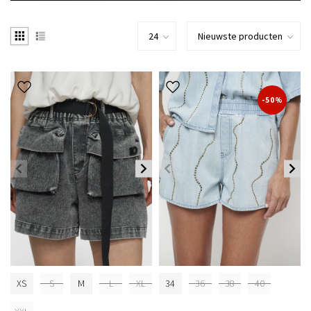
-50%
XS
S
M
L
XL
34
36
38
40