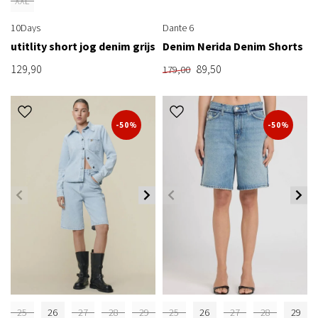
XXL
10Days
Dante 6
utitlity short jog denim grijs
Denim Nerida Denim Shorts
129,90
89,50
179,00
-50%
-50%
25
26
27
28
29
25
26
27
28
29