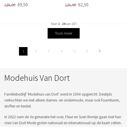
69,50
62,50
139,00
125,00
Toon
1
-
24
van 207
Toon meer
1
2
3
4
5
9
Modehuis Van Dort
Familiebedrijf ‘Modehuis van Dort’ werd in 1954 opgericht. Destijds
verkochten we niet alleen dames- en ondermode, maar ook fournituren,
stoffen en textiel.
In 2022 nam de 3e generatie het over, Fleur en Sven Romijn gaan met hun
visie Van Dort Mode groter nationaal en internationaal op de kaart zetten.