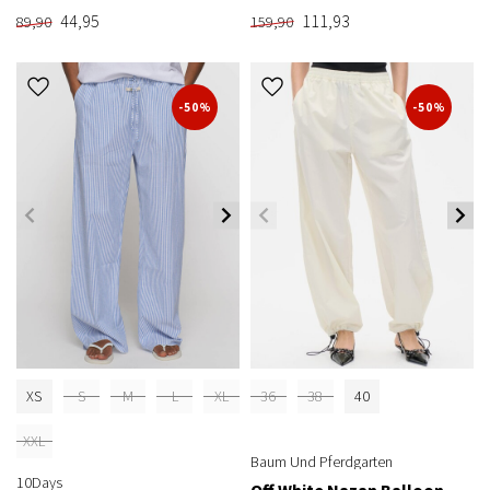
44,95
111,93
89,90
159,90
-50%
-50%
XS
S
M
L
XL
36
38
40
XXL
Baum Und Pferdgarten
10Days
Off White Nazan Balloon