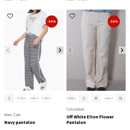
-50%
-50%
2
3
4
5
XS
S
M
L
XL
Co'couture
Marc Cain
Off White Elton Flower
Navy pantalon
Pantalon