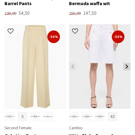
Barrel Pants
Bermuda waffa wit
54,50
147,50
109,00
295,00
-50%
-50%
XS
S
M
L
36
38
40
42
Second Female
Cambio