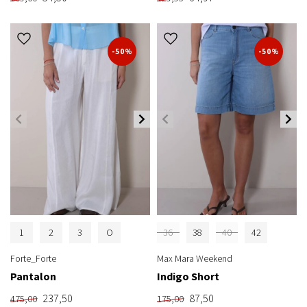
-50%
-50%
1
2
3
O
36
38
40
42
Forte_Forte
Max Mara Weekend
Pantalon
Indigo Short
237,50
87,50
475,00
175,00