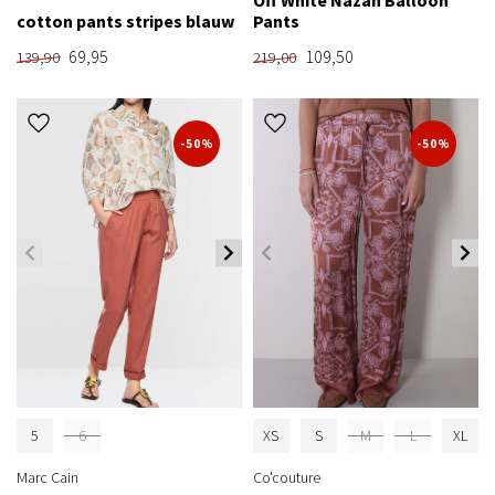
cotton pants stripes blauw
Pants
69,95
109,50
139,90
219,00
-50%
-50%
5
6
XS
S
M
L
XL
Marc Cain
Co'couture