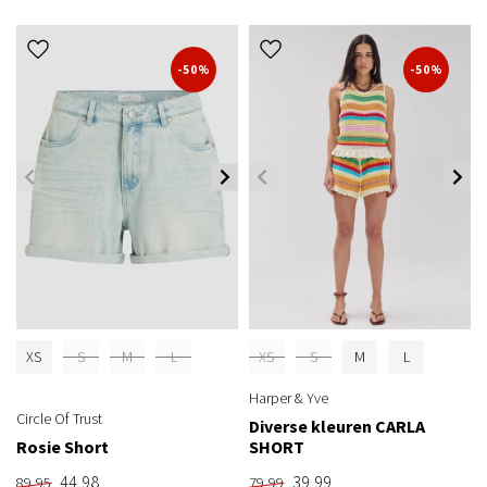
-50%
-50%
XS
S
M
L
XS
S
M
L
Harper & Yve
Circle Of Trust
Diverse kleuren CARLA
Rosie Short
SHORT
44,98
39,99
89,95
79,99