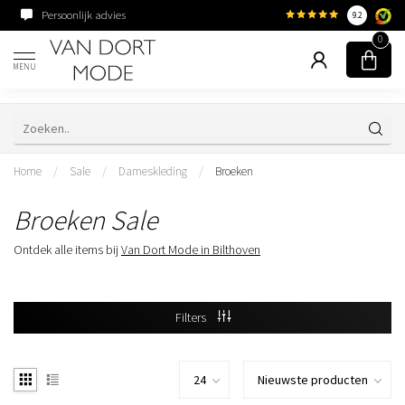
Persoonlijk advies
Familiebedrijf sinds 195
9.2
0
MENU
Home
/
Sale
/
Dameskleding
/
Broeken
Broeken Sale
Ontdek alle items bij
Van Dort Mode in Bilthoven
Filters