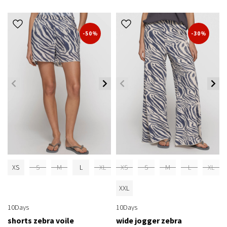
-50%
-30%
XS
S
M
L
XL
XS
S
M
L
XL
XXL
10Days
10Days
shorts zebra voile
wide jogger zebra