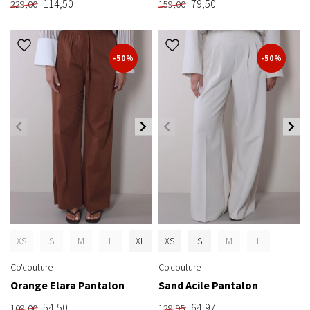
114,50
79,50
229,00
159,00
-50%
-50%
XS
S
M
L
XL
XS
S
M
L
Co'couture
Co'couture
Orange Elara Pantalon
Sand Acile Pantalon
54,50
64,97
109,00
129,95