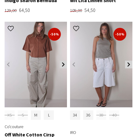
Indigo Sharon Bermuda
Wit Lita Linnen Short
64,50
54,50
129,00
109,00
-50%
-50%
XS
S
M
L
34
36
38
40
Co'couture
IRO
Off White Cotton Cirsp