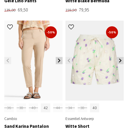
Gele Lino Pants
Witte Blake Bermuda
69,50
79,95
139,00
159,90
-50%
-50%
36
38
40
42
44
34
38
40
Cambio
Essentiel Antwerp
Sand Karina Pantalon
Witte Short