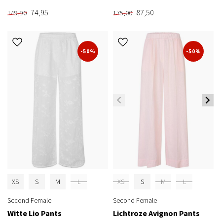
74,95
87,50
149,90
175,00
-50%
-50%
XS
S
M
L
XS
S
M
L
Second Female
Second Female
Witte Lio Pants
Lichtroze Avignon Pants