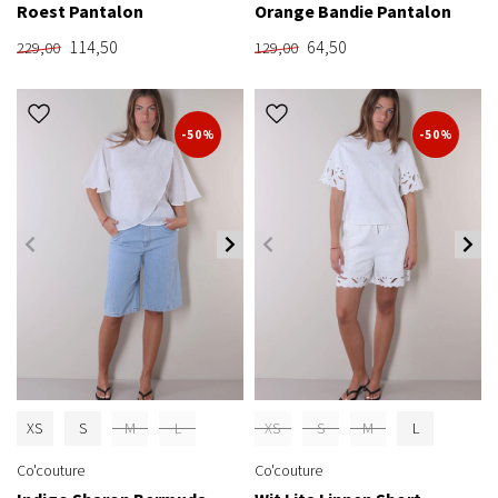
Roest Pantalon
Orange Bandie Pantalon
114,50
64,50
229,00
129,00
-50%
-50%
XS
S
M
L
XS
S
M
L
Co'couture
Co'couture