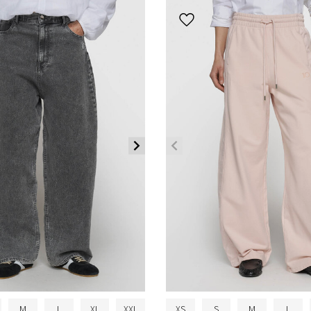
M
L
XL
XXL
XS
S
M
L