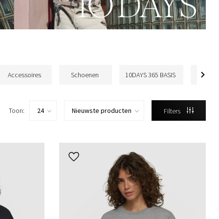
Accessoires
Schoenen
10DAYS 365 BASIS
Been
Toon:
Filters