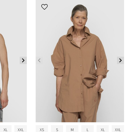
XL
XXL
XS
S
M
L
XL
XXL