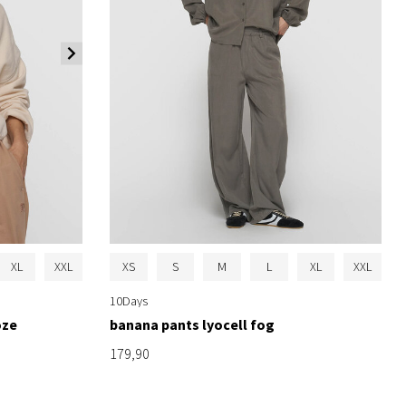
XL
XXL
XS
S
M
L
XL
XXL
10Days
oze
banana pants lyocell fog
179,90