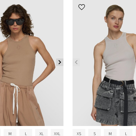
M
L
XL
XXL
XS
S
M
L