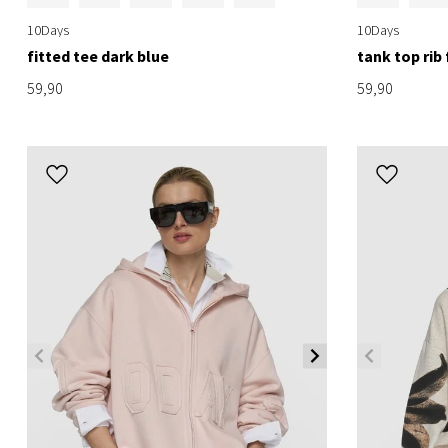
10Days
10Days
fitted tee dark blue
tank top rib
59,90
59,90