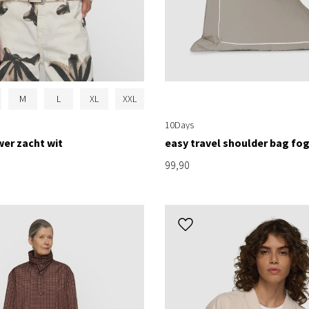
M
L
XL
XXL
10Days
er zacht wit
easy travel shoulder bag fo
99,90