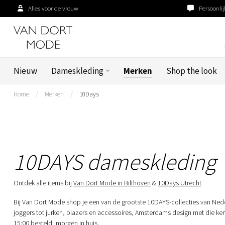
Alles voor de vrouw
Persoonlij
Nieuw
Dameskleding
Merken
Shop the look
Home
/
Merken
/
10Days
10DAYS dameskleding
Ontdek alle items bij
Van Dort Mode in Bilthoven
&
10Days Utrecht
Bij Van Dort Mode shop je een van de grootste 10DAYS-collecties van Nede
joggers tot jurken, blazers en accessoires, Amsterdams design met die k
15:00 besteld, morgen in huis.