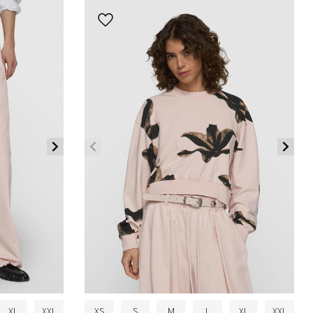
XL
XXL
XS
S
M
L
XL
XXL