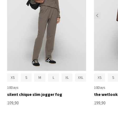
XS
S
M
L
XL
XXL
XS
S
10Days
10Days
silent chique slim jogger fog
the wetlook
109,90
199,90