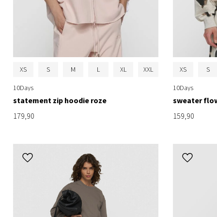
XS
S
M
L
XL
XXL
XS
S
10Days
10Days
statement zip hoodie roze
sweater flow
179,90
159,90