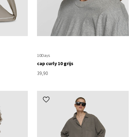
10Days
g
cap curly 10 grijs
39,90