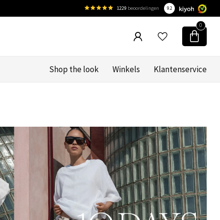
1229
beoordelingen
9.2
0
Shop the look
Winkels
Klantenservice