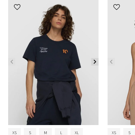
XS
S
M
L
XL
XS
S