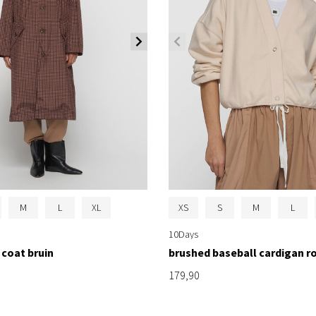
M
L
XL
XS
S
M
L
10Days
 coat bruin
brushed baseball cardigan r
179,90