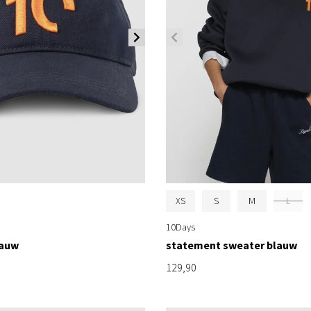
XS
S
M
L
10Days
lauw
statement sweater blauw
129,90