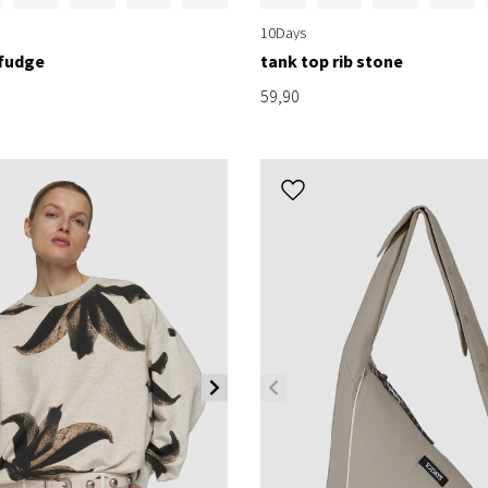
10Days
 fudge
tank top rib stone
59,90