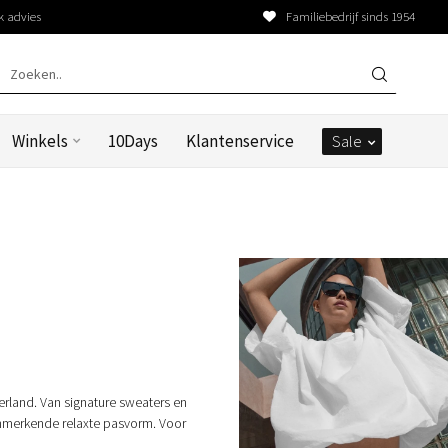
k advies
Familiebedrijf sinds 1954
Winkels
10Days
Klantenservice
Sale
rland. Van signature sweaters en
enmerkende relaxte pasvorm. Voor