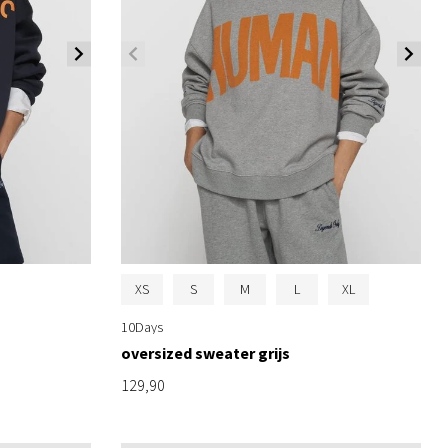
XS
S
M
L
XL
10Days
oversized sweater grijs
129,90