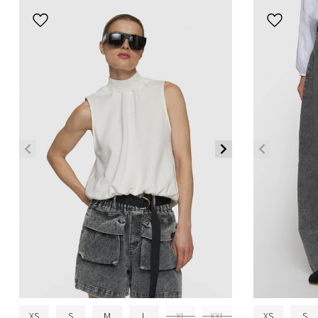
XS
S
M
L
XL
XXL
XS
S