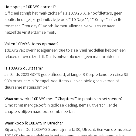
Hoe spel je 10DAYS correct?
Officieel schrijft het merk zichzelf als 10DAYS. Alle hoofdletters, geen
spatie. In dagelijks gebruik zie je ook ""10 Days"", ""10days"" of zelfs
fonetisch ""ten days"" voorbijkomen. Allemaal verwijzen ze naar
hetzelfde Amsterdamse merk.
Vallen 10DAYS items op maat?
10DAYS valt over het algemeen true to size. Veel modellen hebben een
relaxed of oversized fit. Dat is ontwerpkeuze, geen maatprobleem.
Is 10DAYS duurzaam?
Ja. Sinds 2023 GOTS-gecertificeerd, al langer B Corp-erkend, en circa 95-
98% productie in Portugal. Veel items zijn van biologisch katoen of
duurzame materiaalmixen.
Waarom werkt 10DAYS met ""Chapters"" in plaats van seizoenen?
Omdat het merk gelooft in tijdloze kleding. Items uit verschillende
chapters blijven naadloos combineerbaar.
Waar koop ik 10DAYS in Utrecht?
Bij ons, Van Dort 10DAYS Store, Lijnmarkt 30, Utrecht. Een van de mooiste
10DAYS-shoppingplekken in het centrum, in een historisch pand in het