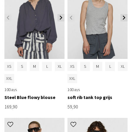
XS
S
M
L
XL
XS
S
M
L
XL
XXL
XXL
10Days
10Days
Steel Blue flowy blouse
soft rib tank top grijs
169,90
59,90