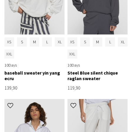
XS
S
M
L
XL
XS
S
M
L
XL
XXL
XXL
10Days
10Days
baseball sweater yin yang
Steel Blue silent chique
ecru
raglan sweater
139,90
119,90