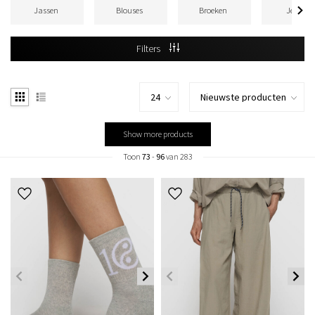
Jassen
Blouses
Broeken
Jeans
Filters
Show more products
Toon
73
-
96
van 283