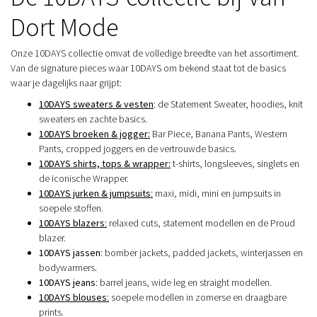
Dort Mode
Onze 10DAYS collectie omvat de volledige breedte van het assortiment.
Van de signature pieces waar 10DAYS om bekend staat tot de basics
waar je dagelijks naar grijpt:
10DAYS sweaters & vesten
: de Statement Sweater, hoodies, knit
sweaters en zachte basics.
10DAYS broeken & jogger:
Bar Piece, Banana Pants, Western
Pants, cropped joggers en de vertrouwde basics.
10DAYS shirts, tops & wrapper:
t-shirts, longsleeves, singlets en
de iconische Wrapper.
10DAYS jurken & jumpsuits
:
maxi, midi, mini en jumpsuits in
soepele stoffen.
10DAYS blazers
:
relaxed cuts, statement modellen en de Proud
blazer.
10DAYS jassen
: bomber jackets, padded jackets, winterjassen en
bodywarmers.
10DAYS jeans
: barrel jeans, wide leg en straight modellen.
10DAYS blouses
:
soepele modellen in zomerse en draagbare
prints.