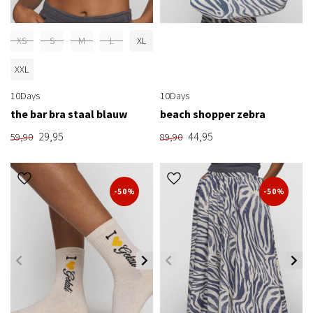
XS
S
M
L
XL
XXL
10Days
10Days
the bar bra staal blauw
beach shopper zebra
29,95
44,95
59,90
89,90
-50%
-50%