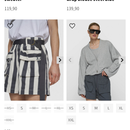
119,90
139,90
XS
S
M
L
XL
XS
S
M
L
XL
XXL
XXL