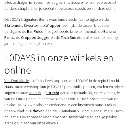
alles te dragen is. Speel met laagjes, mix nieuwe items met pieces uit
eerdere chapters, en je creëert moeiteloos steeds een andere outfit.
De 10DAYS signature items waar fans steeds naar terugkeren: de
Statement Sweater
, de
Wrapper
(een hybride tussen blouse en
cardigan), de
Bar Piece
(het gestreepte broeken-thema), de
Banana
Pants
, de
Cropped Jogger
en de
Tech Sneaker
: allemaal items die je
jaren meegaat en blijft pakken.
10DAYS in onze winkels en
online
Van Dort Mode
is officieel verkooppunt van 10DAYS in de regio Utrecht.
Naast onze webshop kun je 10DAYS persoonlijk passen, voelen en advies
krijgen in onze
winkels
. In
Utrecht
aan de Lijnmarkt 30, in het verlengde
van de Oudegracht. Runnen we de Van Dort 10DAYS Store, een van de
unieke 10DAYS-winkels van Nederland in een historisch pand. Ook in
onze winkel in
Bilthoven
aan de Julianalaan 51 vind je een ruime 10DAYS-
collectie. Liever passen voor je koopt? Bestel online en haal je pakket
gratis op in een van onze winkels.