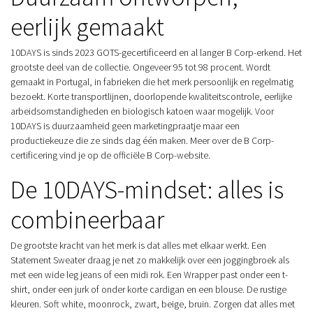
eerlijk gemaakt
10DAYS is sinds 2023 GOTS-gecertificeerd en al langer B Corp-erkend. Het
grootste deel van de collectie. Ongeveer 95 tot 98 procent. Wordt
gemaakt in Portugal, in fabrieken die het merk persoonlijk en regelmatig
bezoekt. Korte transportlijnen, doorlopende kwaliteitscontrole, eerlijke
arbeidsomstandigheden en biologisch katoen waar mogelijk. Voor
10DAYS is duurzaamheid geen marketingpraatje maar een
productiekeuze die ze sinds dag één maken. Meer over de B Corp-
certificering vind je op de
officiële B Corp-website
.
De 10DAYS-mindset: alles is
combineerbaar
De grootste kracht van het merk is dat alles met elkaar werkt. Een
Statement Sweater draag je net zo makkelijk over een joggingbroek als
met een wide leg jeans of een midi rok. Een Wrapper past onder een t-
shirt, onder een jurk of onder korte cardigan en een blouse. De rustige
kleuren. Soft white, moonrock, zwart, beige, bruin. Zorgen dat alles met