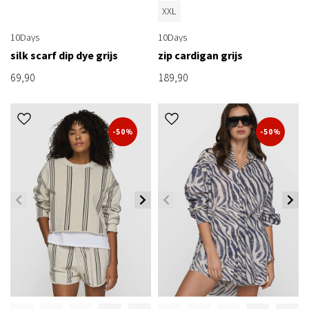
XXL
10Days
10Days
silk scarf dip dye grijs
zip cardigan grijs
69,90
189,90
-50%
-50%