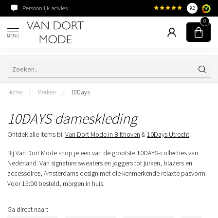
Familiebedrijf sinds 1954
9.2
0
MENU
Home
/
Merken
/
10Days
10DAYS dameskleding
Ontdek alle items bij
Van Dort Mode in Bilthoven
&
10Days Utrecht
Bij Van Dort Mode shop je een van de grootste 10DAYS-collecties van
Nederland. Van signature sweaters en joggers tot jurken, blazers en
accessoires, Amsterdams design met die kenmerkende relaxte pasvorm.
Voor 15:00 besteld, morgen in huis.
Ga direct naar: