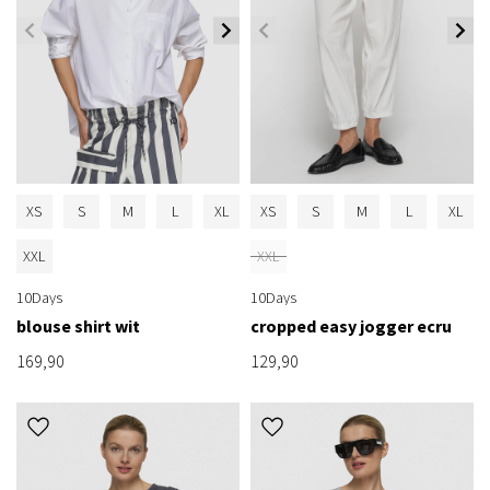
XS
S
M
L
XL
XS
S
M
L
XL
XXL
XXL
10Days
10Days
blouse shirt wit
cropped easy jogger ecru
169,90
129,90