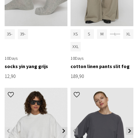
35-
39-
XS
S
M
L
XL
38
42
XXL
10Days
10Days
socks yin yang grijs
cotton linen pants slit fog
12,90
189,90