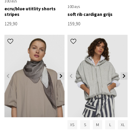
10Days
10Days
ecru/blue utitlity shorts
stripes
soft rib cardigan grijs
129,90
159,90
XS
S
M
L
XL