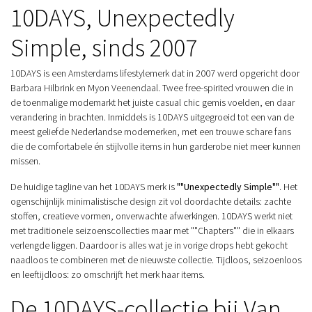
10DAYS, Unexpectedly
Simple, sinds 2007
10DAYS is een Amsterdams lifestylemerk dat in 2007 werd opgericht door
Barbara Hilbrink en Myon Veenendaal. Twee free-spirited vrouwen die in
de toenmalige modemarkt het juiste casual chic gemis voelden, en daar
verandering in brachten. Inmiddels is 10DAYS uitgegroeid tot een van de
meest geliefde Nederlandse modemerken, met een trouwe schare fans
die de comfortabele én stijlvolle items in hun garderobe niet meer kunnen
missen.
De huidige tagline van het 10DAYS merk is
""Unexpectedly Simple""
. Het
ogenschijnlijk minimalistische design zit vol doordachte details: zachte
stoffen, creatieve vormen, onverwachte afwerkingen. 10DAYS werkt niet
met traditionele seizoenscollecties maar met ""Chapters"" die in elkaars
verlengde liggen. Daardoor is alles wat je in vorige drops hebt gekocht
naadloos te combineren met de nieuwste collectie. Tijdloos, seizoenloos
en leeftijdloos: zo omschrijft het merk haar items.
De 10DAYS-collectie bij Van