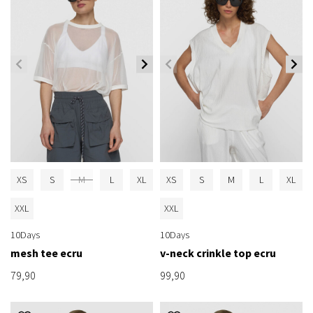
XS
S
M
L
XL
XS
S
M
L
XL
XXL
XXL
10Days
10Days
mesh tee ecru
v-neck crinkle top ecru
79,90
99,90