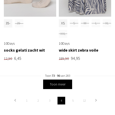
35-
39-
XS
S
M
L
XL
38
42
XXL
10Days
10Days
socks gelati zacht wit
wide skirt zebra voile
6,45
94,95
12,90
189,90
Toon
73
-
96
van 283
Toon meer
1
2
3
4
5
12