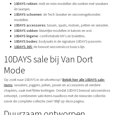
10DAYS rokken
: midi en mini-modellen die werken met sneakers
én laarsjes.
10DAYS schoenen
: de Tech Sneaker en seizoensgebonden
modellen.
10DAYS accessoires
: tassen, sjaals, mutsen, petten en sieraden.
10DAYS sokken
: kleurrijke modellen in katoen en wol.
10DAYS lingerie
: comfortabele bh's en bralettes.
10DAYS bodies
: bodysuits in de signature 10DAYS-pasvorm.
10DAYS 365:
de bewust seizoensloze basics-lijn.
10DAYS sale bij Van Dort
Mode
Op zoek naar 10DAYS in de uitverkoop?
Bekijk hier alle 10DAYS sale-
items
: sweaters, joggers, jurken, jassen en accessoires uit eerdere
chapters, vaak met flinke kortingen. Omdat 10DAYS bewust seizoensloos
ontwerpt, combineren sale-items naadloos met de nieuwste collectie.
Liever de complete collectie zien? Blijf op deze pagina.
Duurzaam ontworpen,