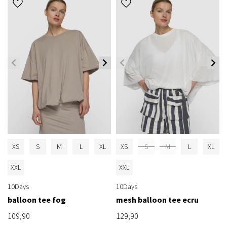
XS
S
M
L
XL
XS
S
M
L
XL
XXL
XXL
10Days
10Days
balloon tee fog
mesh balloon tee ecru
109,90
129,90