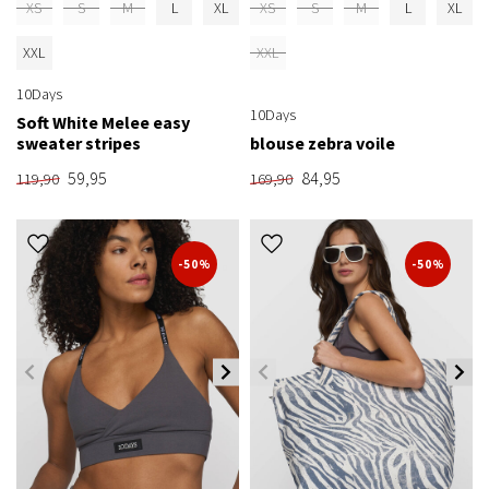
XS
S
M
L
XL
XS
S
M
L
XL
XXL
XXL
10Days
10Days
Soft White Melee easy
sweater stripes
blouse zebra voile
59,95
84,95
119,90
169,90
-50%
-50%