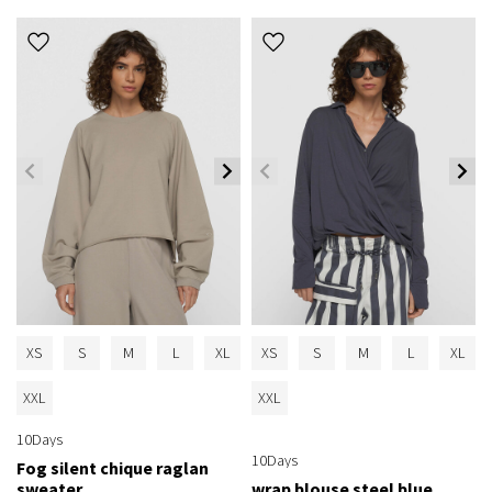
XS
S
M
L
XL
XS
S
M
L
XL
XXL
XXL
10Days
10Days
Fog silent chique raglan
sweater
wrap blouse steel blue