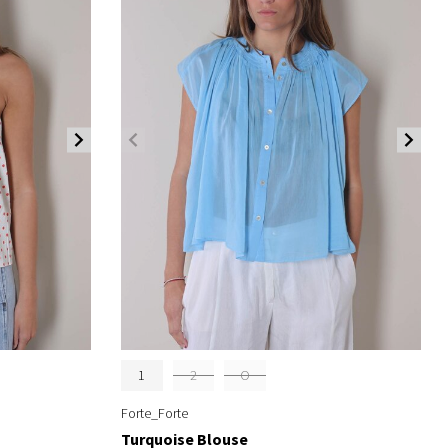
1
2
O
Forte_Forte
Turquoise Blouse