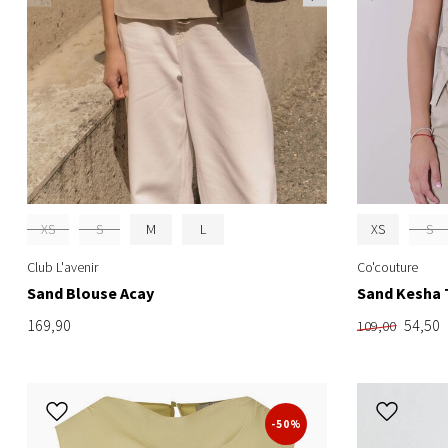
XS
S
M
L
XS
S
Club L'avenir
Co'couture
Sand Blouse Acay
Sand Kesha 
169,90
54,50
109,00
-50%