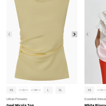
XS
S
M
L
XL
XS
S
Urban Pioneers
Essentiel Antwe
Geel Micola Top
White Blous