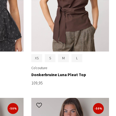
XS
S
M
L
Co'couture
Donkerbruine Luna Pleat Top
109,95
-50%
-50%