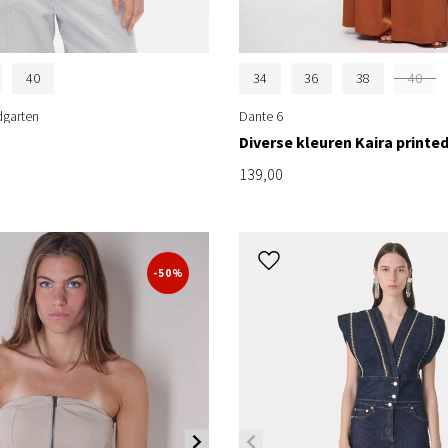
40
34
36
38
40
garten
Dante 6
Diverse kleuren Kaira printe
139,00
-50%