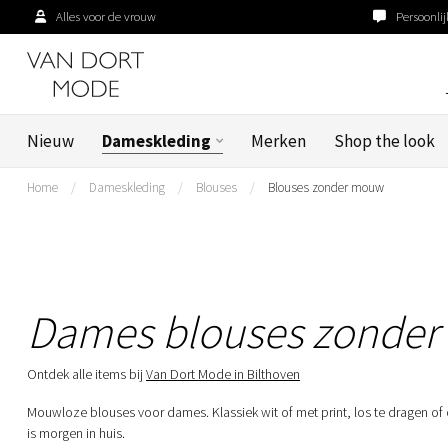
Alles voor de vrouw
Persoonlij
Nieuw
Dameskleding
Merken
Shop the look
Home
/
Dameskleding
/
Blouses
/
Blouses zonder mouw
Dames blouses zonde
Ontdek alle items bij
Van Dort Mode in Bilthoven
Mouwloze blouses voor dames. Klassiek wit of met print, los te dragen of 
is morgen in huis.