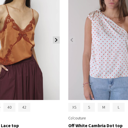
40
42
XS
S
M
L
Co'couture
 Lace top
Off White Cambria Dot top