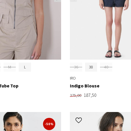
M
L
36
38
40
IRO
Tube Top
Indigo Blouse
187,50
375,00
-50%