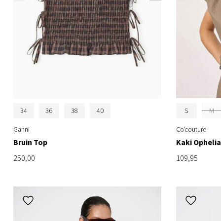
34
36
38
40
S
M
Ganni
Co'couture
Bruin Top
Kaki Opheli
250,00
109,95