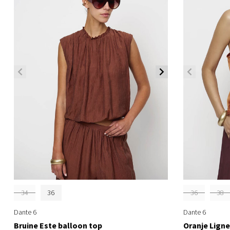
34
36
36
38
Dante 6
Dante 6
Bruine Este balloon top
Oranje Ligne