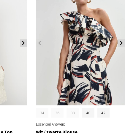
34
36
38
40
42
Essentiel Antwerp
le Top
Wit / zwarte Blouse