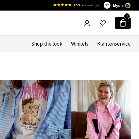
1229
beoordelingen
9.2
0
Shop the look
Winkels
Klantenservice