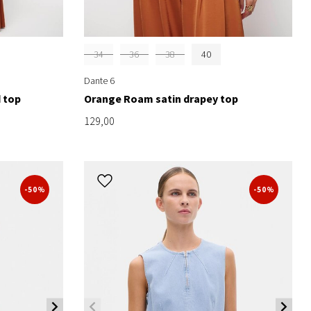
34
36
38
40
Dante 6
d top
Orange Roam satin drapey top
129,00
-50%
-50%