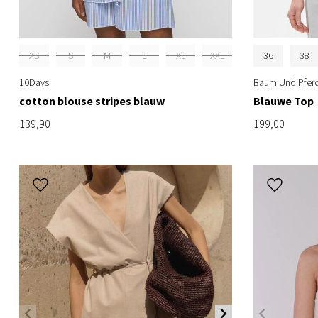
XS
S
M
L
XL
XXL
36
38
10Days
Baum Und Pferd
cotton blouse stripes blauw
Blauwe Top
139,90
199,00