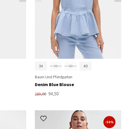
34
36
38
40
Baum Und Pferdgarten
Denim Blue Blouse
94,50
189,00
-50%