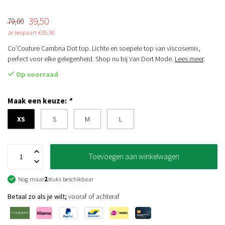
39,50
79,00
Je bespaart €39,50
Co’Couture Cambria Dot top. Lichte en soepele top van viscosemix,
perfect voor elke gelegenheid. Shop nu bij Van Dort Mode.
Lees meer
.
Op voorraad
Maak een keuze:
*
XS
S
M
L
Toevoegen aan winkelwagen
Nog maar
2
stuks beschikbaar
Betaal zo als je wilt;
vooraf of achteraf