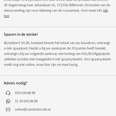
28 dagen terug naar Julianalaan 19, 3722GD Bilthoven. De kosten van de
retourzending zijn voor rekening van de consument. Voor meer info
klik
hier
Sparen in de winkel
Bij iedere € 50,00, besteed binnen het totaal van uw kassabon, ontvangt
u één spaarpunt. Nadat u bij uw aankopen de 20 punten heeft bereikt,
ontvangt u bij uw volgende aankoop een korting van €50,00 (Afgeprijsde
artikelen worden niet meegeteld in het spaarsysteem). Ons spaarsysteem
werkt nog niet online, maar hier zijn we mee bezig.
Advies nodig?
030-636 88 88
31 30 636 88 88
online@vandortmode.nl