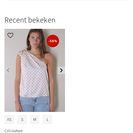
Recent bekeken
-50%
XS
S
M
L
Co'couture