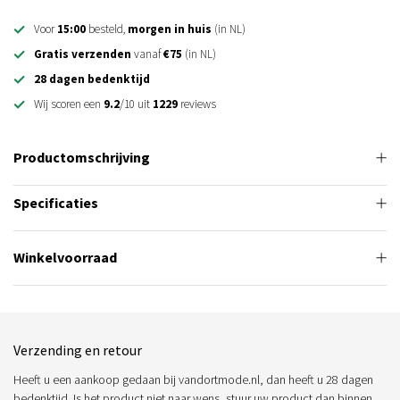
Voor
15:00
besteld,
morgen in huis
(in NL)
Gratis verzenden
vanaf
€75
(in NL)
28 dagen bedenktijd
Wij scoren een
9.2
/10 uit
1229
reviews
Productomschrijving
Specificaties
Winkelvoorraad
Verzending en retour
Heeft u een aankoop gedaan bij vandortmode.nl, dan heeft u 28 dagen
bedenktijd. Is het product niet naar wens, stuur uw product dan binnen