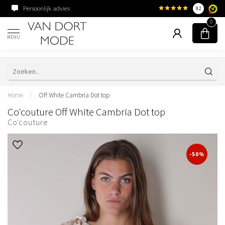
Persoonlijk advies
Familiebedrijf sinds 195
9.2
0
MENU
Home
/
Off White Cambria Dot top
Co'couture Off White Cambria Dot top
Co'couture
-50%