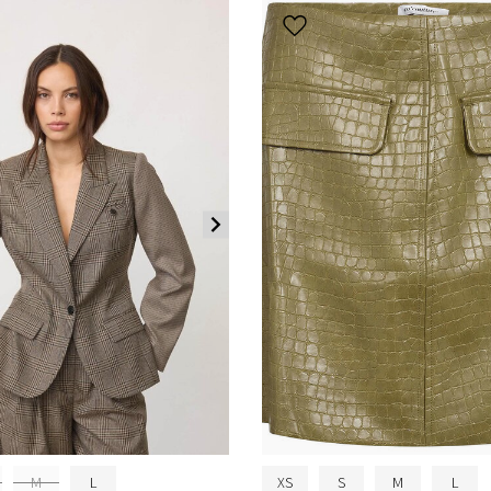
M
L
XS
S
M
L