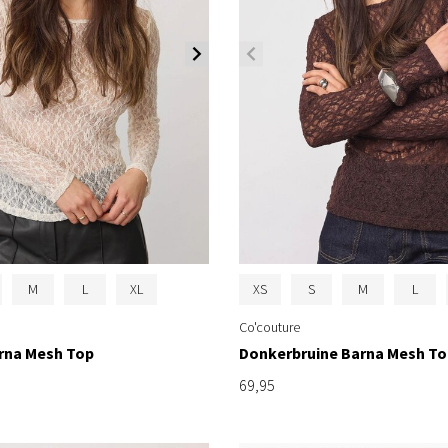
M
L
XL
XS
S
M
L
Co'couture
arna Mesh Top
Donkerbruine Barna Mesh To
69,95