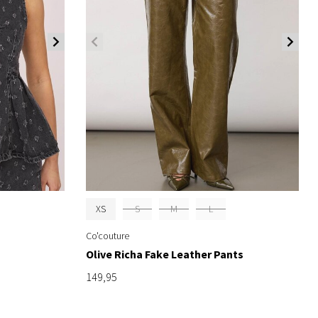
XS
S
M
L
Co'couture
Olive Richa Fake Leather Pants
149,95