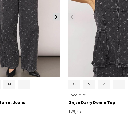
M
L
XS
S
M
L
Co'couture
 Barrel Jeans
Grijze Darry Denim Top
129,95