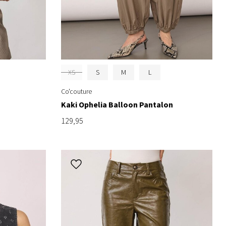
XS
S
M
L
Co'couture
Kaki Ophelia Balloon Pantalon
129,95