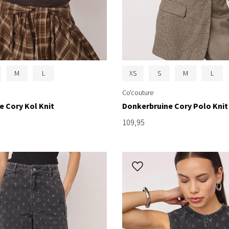
M
L
XS
S
M
L
Co'couture
 Cory Kol Knit
Donkerbruine Cory Polo Knit
109,95