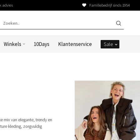
k advies
Familiebedrijf sinds 1954
Winkels
10Days
Klantenservice
Sale
e mix van elegante, trendy en
ture kleding, zorgvuldig