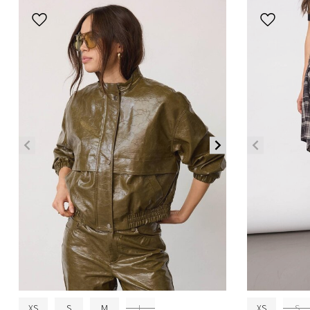
XS
S
M
L
XS
S