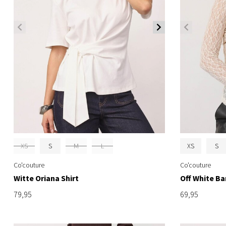
XS
S
M
L
XS
S
Co'couture
Co'couture
Witte Oriana Shirt
Off White B
79,95
69,95