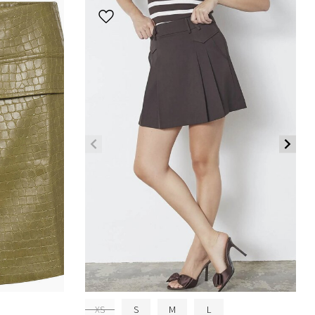
XS
S
M
L