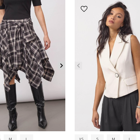
M
L
XS
S
M
L