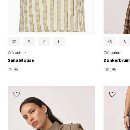
XS
S
M
L
XS
S
Co'couture
Co'couture
Saila Blouse
Donkerbruine
79,95
109,95