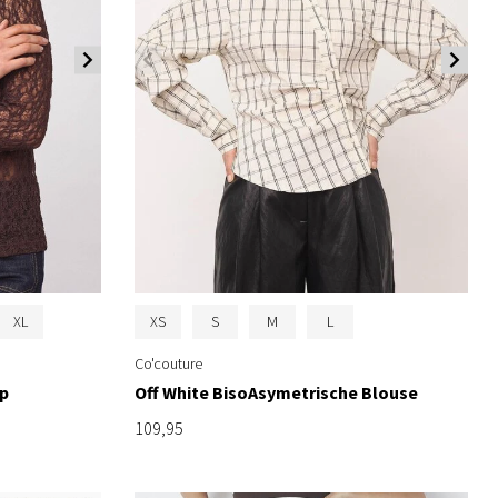
XL
XS
S
M
L
Co'couture
p
Off White BisoAsymetrische Blouse
109,95