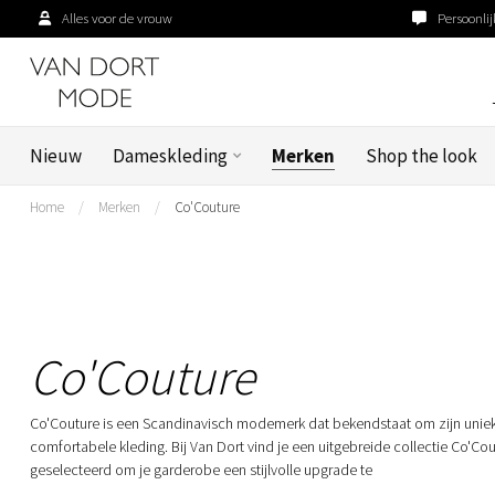
Alles voor de vrouw
Persoonlij
Nieuw
Dameskleding
Merken
Shop the look
Home
/
Merken
/
Co'Couture
Co'Couture
Co'Couture is een Scandinavisch modemerk dat bekendstaat om zijn uniek
comfortabele kleding. Bij Van Dort vind je een uitgebreide collectie Co'Cou
geselecteerd om je garderobe een stijlvolle upgrade te