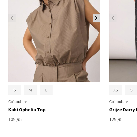
S
M
L
XS
S
Co'couture
Co'couture
Kaki Ophelia Top
Grijze Darry
109,95
129,95