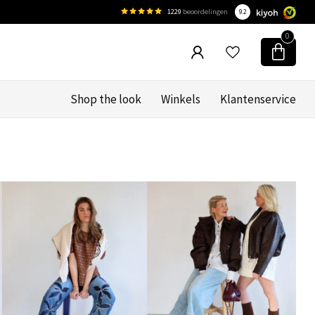
1229
beoordelingen
9.2
0
Shop the look
Winkels
Klantenservice