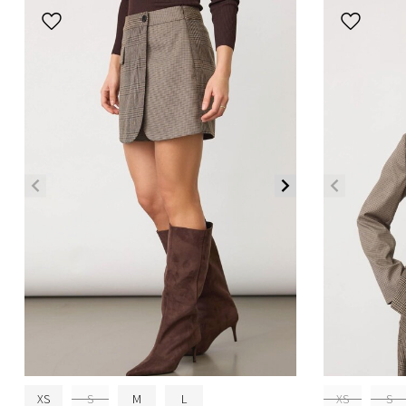
XS
S
M
L
XS
S