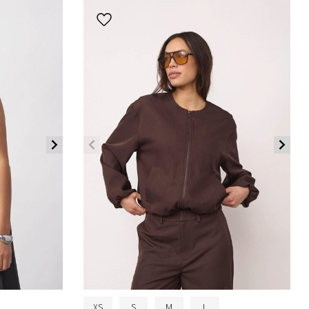
XS
S
M
L