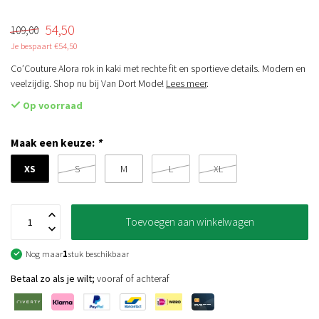
54,50
109,00
Je bespaart €54,50
Co’Couture Alora rok in kaki met rechte fit en sportieve details. Modern en
veelzijdig. Shop nu bij Van Dort Mode!
Lees meer
.
Op voorraad
Maak een keuze:
*
XS
S
M
L
XL
Toevoegen aan winkelwagen
Nog maar
1
stuk beschikbaar
Betaal zo als je wilt;
vooraf of achteraf