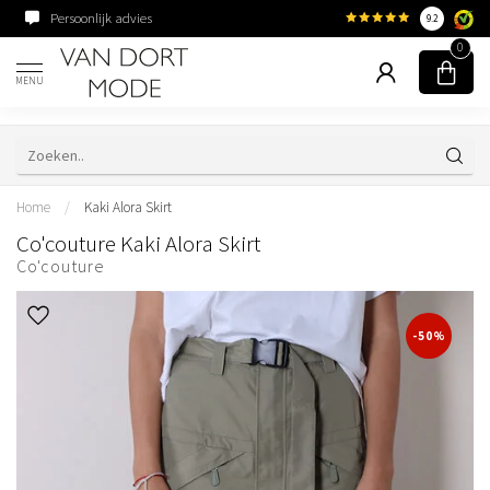
Persoonlijk advies
Familiebedrijf sinds 195
9.2
0
MENU
Home
/
Kaki Alora Skirt
Co'couture Kaki Alora Skirt
Co'couture
-50%