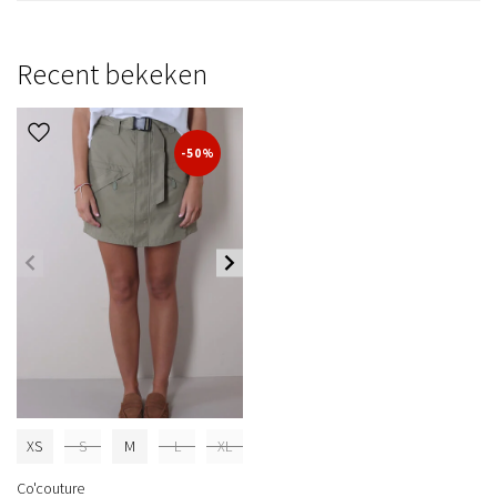
Recent bekeken
-50%
XS
S
M
L
XL
Co'couture