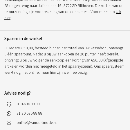
28 dagen terug naar Julianalaan 19, 3722GD Bilthoven. De kosten van de
retourzending zijn voor rekening van de consument. Voor meer info
klik
hier
Sparen in de winkel
Bij iedere € 50,00, besteed binnen het totaal van uw kassabon, ontvangt
u één spaarpunt. Nadat u bij uw aankopen de 20 punten heeft bereikt,
ontvangt u bij uw volgende aankoop een korting van €50,00 (Afgeprijsde
artikelen worden niet meegeteld in het spaarsysteem). Ons spaarsysteem
werkt nog niet online, maar hier zijn we mee bezig.
Advies nodig?
030-636 88 88
31 30 636 88 88
online@vandortmode.nl