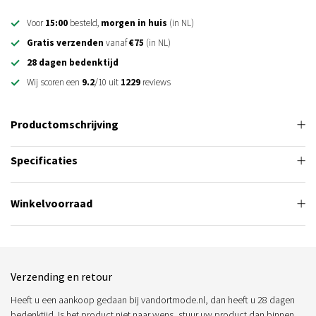
Voor
15:00
besteld,
morgen in huis
(in NL)
Gratis verzenden
vanaf
€75
(in NL)
28 dagen bedenktijd
Wij scoren een
9.2
/10 uit
1229
reviews
Productomschrijving
Specificaties
Winkelvoorraad
Verzending en retour
Heeft u een aankoop gedaan bij vandortmode.nl, dan heeft u 28 dagen
bedenktijd. Is het product niet naar wens, stuur uw product dan binnen