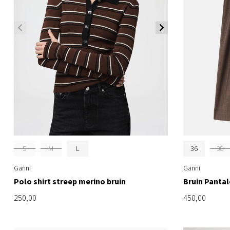
S
M
L
36
38
Ganni
Ganni
Polo shirt streep merino bruin
Bruin Panta
250,00
450,00