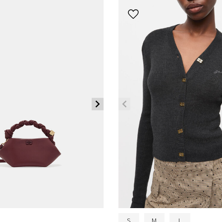
S
M
L