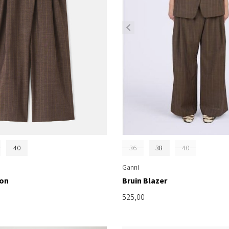
40
36
38
40
Ganni
lon
Bruin Blazer
525,00