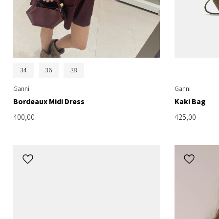
34
36
38
Ganni
Ganni
Bordeaux Midi Dress
Kaki Bag
400,00
425,00