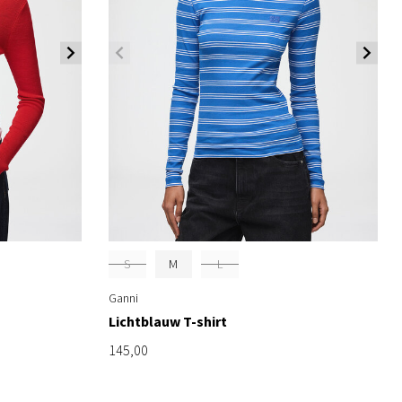
S
M
L
Ganni
Lichtblauw T-shirt
145,00