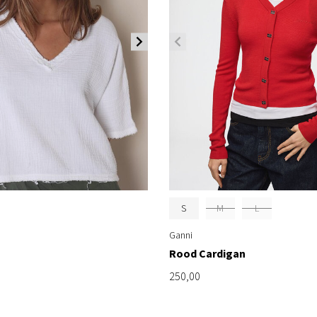
S
M
L
Ganni
Rood Cardigan
250,00