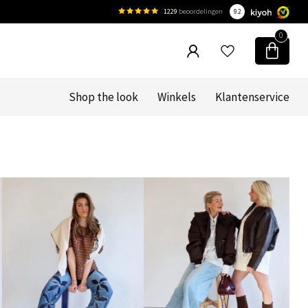
1229
beoordelingen
9.2
0
Shop the look
Winkels
Klantenservice