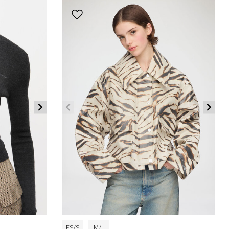
ES/S
M/L