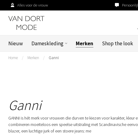
Alles voor de vrouw
Persoonlij
Nieuw
Dameskleding
Merken
Shop the look
Home
/
Merken
/
Ganni
Ganni
GANNI is hét merk voor vrouwen die durven te kiezen voor karakter, kleur
combineren moeiteloos een speelse uitstraling met Scandinavische eenvou
blazer, een luchtige jurk of een stoere jeans: me