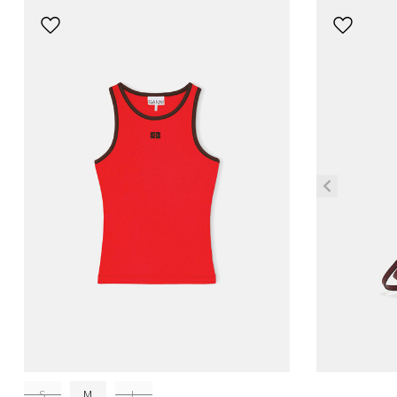
S
M
L