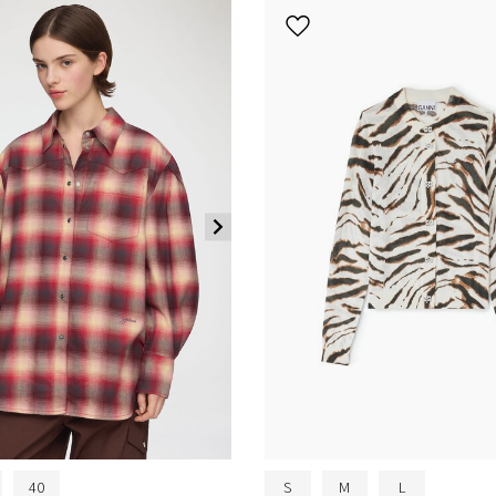
40
S
M
L