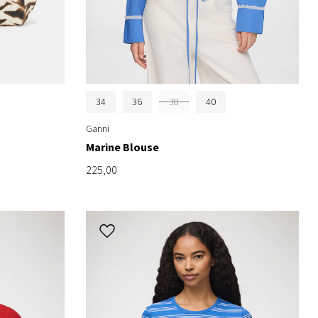
34
36
38
40
Ganni
Marine Blouse
225,00