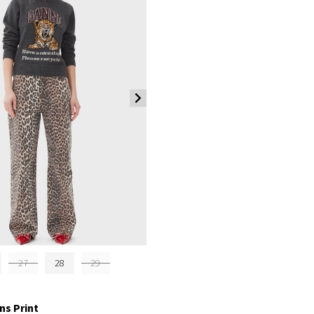
27
28
29
ns Print