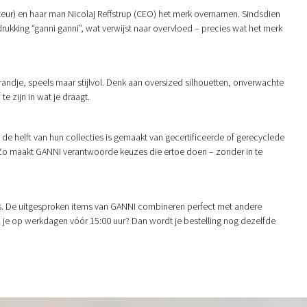
cteur) en haar man Nicolaj Reffstrup (CEO) het merk overnamen. Sindsdien
drukking “ganni ganni”, wat verwijst naar overvloed – precies wat het merk
randje, speels maar stijlvol. Denk aan oversized silhouetten, onverwachte
e zijn in wat je draagt.
de helft van hun collecties is gemaakt van gecertificeerde of gerecyclede
. Zo maakt GANNI verantwoorde keuzes die ertoe doen – zonder in te
. De uitgesproken items van GANNI combineren perfect met andere
el je op werkdagen vóór 15:00 uur? Dan wordt je bestelling nog dezelfde