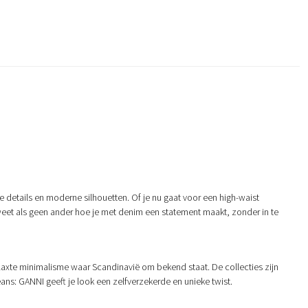
details en moderne silhouetten. Of je nu gaat voor een high-waist
k weet als geen ander hoe je met denim een statement maakt, zonder in te
elaxte minimalisme waar Scandinavië om bekend staat. De collecties zijn
eans: GANNI geeft je look een zelfverzekerde en unieke twist.