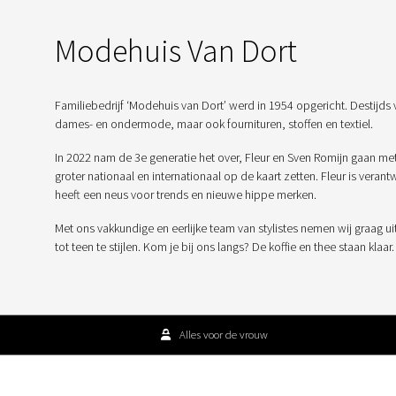
Modehuis Van Dort
Familiebedrijf ‘Modehuis van Dort’ werd in 1954 opgericht. Destijds 
dames- en ondermode, maar ook fournituren, stoffen en textiel.
In 2022 nam de 3e generatie het over, Fleur en Sven Romijn gaan me
groter nationaal en internationaal op de kaart zetten. Fleur is veran
heeft een neus voor trends en nieuwe hippe merken.
Met ons vakkundige en eerlijke team van stylistes nemen wij graag ui
tot teen te stijlen. Kom je bij ons langs? De koffie en thee staan klaar.
Alles voor de vrouw