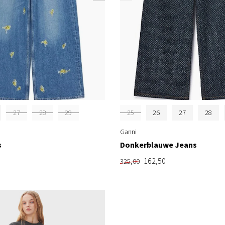
27
28
29
25
26
27
28
Ganni
s
Donkerblauwe Jeans
162,50
325,00