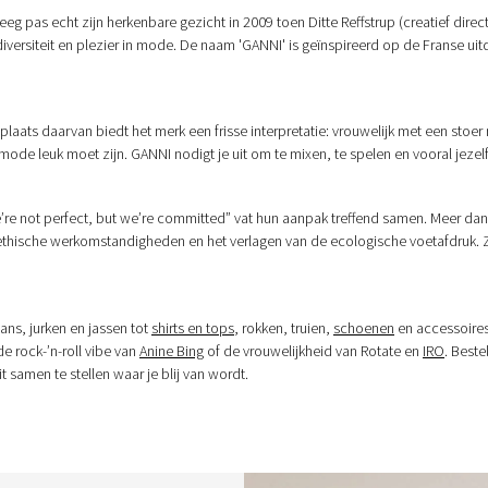
eg pas echt zijn herkenbare gezicht in 2009 toen Ditte Reffstrup (creatief dire
diversiteit en plezier in mode. De naam 'GANNI' is geïnspireerd op de Franse uit
aats daarvan biedt het merk een frisse interpretatie: vrouwelijk met een stoer 
ode leuk moet zijn. GANNI nodigt je uit om te mixen, te spelen en vooral jezelf t
re not perfect, but we’re committed” vat hun aanpak treffend samen. Meer dan 
en, ethische werkomstandigheden en het verlagen van de ecologische voetafdruk
ans, jurken en jassen tot
shirts en tops
, rokken, truien,
schoenen
en accessoires
de rock-’n-roll vibe van
Anine Bing
of de vrouwelijkheid van Rotate en
IRO
. Best
 samen te stellen waar je blij van wordt.