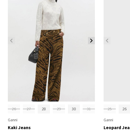
26
27
28
29
30
31
25
26
Ganni
Ganni
Kaki Jeans
Leopard Jea