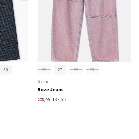
30
26
27
28
29
Ganni
Roze Jeans
137,50
275,00