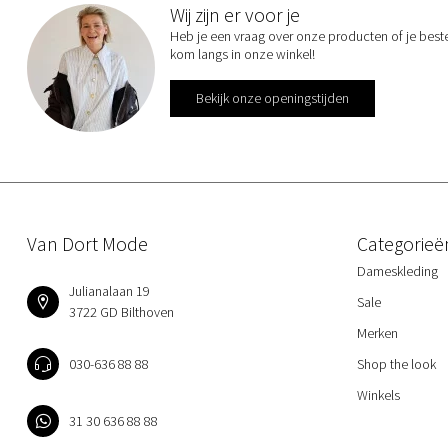
Wij zijn er voor je
Heb je een vraag over onze producten of je best
kom langs in onze winkel!
Bekijk onze openingstijden
Van Dort Mode
Categorieë
Dameskleding
Julianalaan 19
Sale
3722 GD Bilthoven
Merken
030-636 88 88
Shop the look
Winkels
31 30 636 88 88