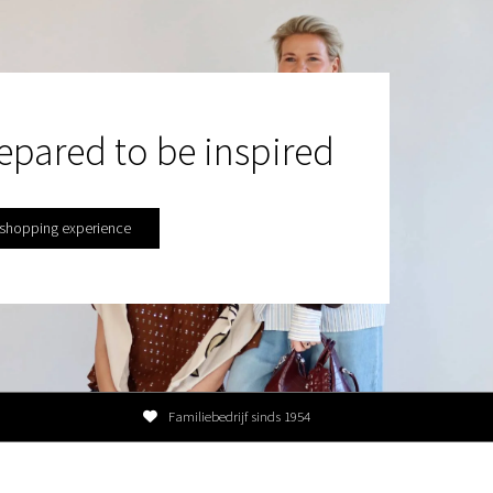
epared to be inspired
 shopping experience
Familiebedrijf sinds 1954