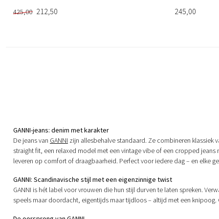
212,50
245,00
425,00
GANNI-jeans: denim met karakter
De jeans van
GANNI
zijn allesbehalve standaard. Ze combineren klassiek v
straight fit, een relaxed model met een vintage vibe of een cropped jeans 
leveren op comfort of draagbaarheid. Perfect voor iedere dag – en elke g
GANNI: Scandinavische stijl met een eigenzinnige twist
GANNI is hét label voor vrouwen die hun stijl durven te laten spreken. Ve
speels maar doordacht, eigentijds maar tijdloos – altijd met een knipoog. 
De oorsprong van GANNI