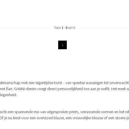
Toon
1
-
6
van 6
1
akmanschap met een eigentijdse twist – van speelse wassingen tot onverwachte 
met flair: GANNI-denim voegt direct persoonlijkheid toe aan je outfit. Het mer
elegenheid.
rwacht een spannende mix van uitgesproken prints, verrassende vormen en het r
Of je nu kiest voor een oversized blazer, een vrouwelijke blouse of een stoere j