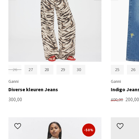
26
27
28
29
30
25
26
Ganni
Ganni
Diverse kleuren Jeans
Indigo Jean
300,00
200,00
400,00
-50%