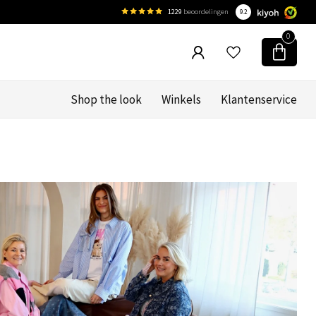
1229
beoordelingen
9.2
0
Shop the look
Winkels
Klantenservice