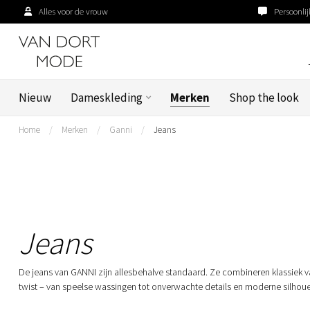
Alles voor de vrouw
Persoonlij
Nieuw
Dameskleding
Merken
Shop the look
Home
/
Merken
/
Ganni
/
Jeans
Jeans
De jeans van GANNI zijn allesbehalve standaard. Ze combineren klassiek
twist – van speelse wassingen tot onverwachte details en moderne silhoue