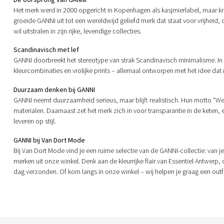
Het merk werd in 2000 opgericht in Kopenhagen als kasjmierlabel, maar kre
groeide GANNI uit tot een wereldwijd geliefd merk dat staat voor vrijheid, 
wil uitstralen in zijn rijke, levendige collecties.
Scandinavisch met lef
GANNI doorbreekt het stereotype van strak Scandinavisch minimalisme. In pl
kleurcombinaties en vrolijke prints – allemaal ontworpen met het idee dat m
Duurzaam denken bij GANNI
GANNI neemt duurzaamheid serieus, maar blijft realistisch. Hun motto “We’
materialen. Daarnaast zet het merk zich in voor transparantie in de ket
leveren op stijl.
GANNI bij Van Dort Mode
Bij Van Dort Mode vind je een ruime selectie van de GANNI-collectie: van je
merken uit onze winkel. Denk aan de kleurrijke flair van Essentiel Antwerp, 
dag verzonden. Of kom langs in onze winkel – wij helpen je graag een outfit