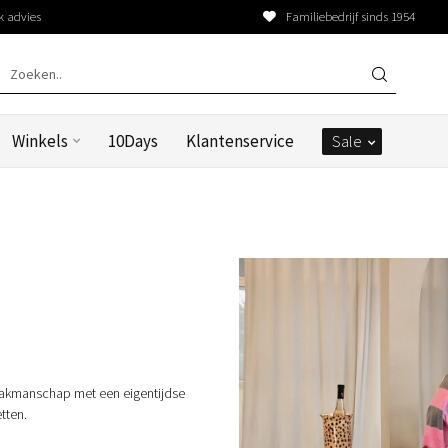
k advies
Familiebedrijf sinds 1954
Winkels
10Days
Klantenservice
Sale
 vakmanschap met een eigentijdse
tten.