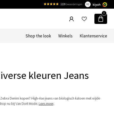
1229
beoordelingen
9.2
0
Shop the look
Winkels
Klantenservice
iverse kleuren Jeans
 Zebra Denim kopen? High-rise jeans van biologisch katoen met wijde
 Shop nu bij Van Dort Mode.
Lees meer
.