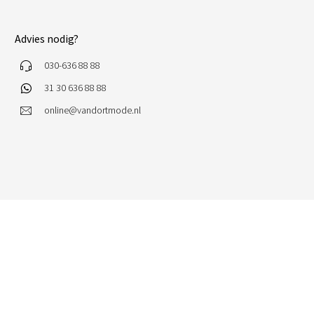
Advies nodig?
030-636 88 88
31 30 636 88 88
online@vandortmode.nl