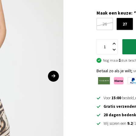
Maak een keuze:
*
27
26
Nog maar
1
stuk besc
Betaal zo als je wilt;
vo
Voor
15:00
besteld,
Gratis verzende
28 dagen bedenk
Wij scoren een
9.2
/1