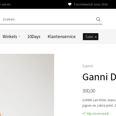
k advies
Familiebedrijf sinds 1954
Winkels
10Days
Klantenservice
Sale
Ganni
Ganni D
300,00
GANNI Lari Wide Jeans
pijpen en zebra print.
Op voorraad