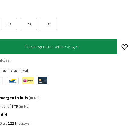
28
29
30
Toevoegen aan winkelwagen
hikbaar
oraf of achteraf
morgen in huis
(in NL)
n
vanaf
€75
(in NL)
tijd
0 uit
1229
reviews