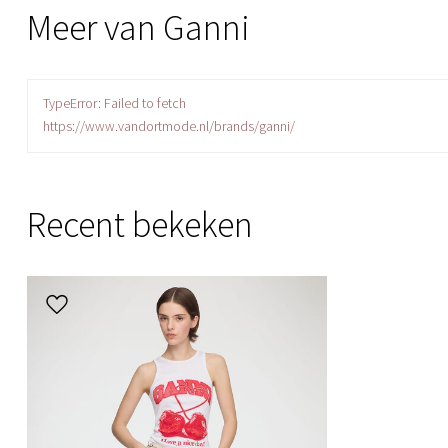
Meer van Ganni
TypeError: Failed to fetch
https://www.vandortmode.nl/brands/ganni/
Recent bekeken