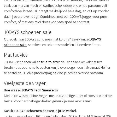
item dat de outfit afmaakt. De zool is licht en flexibel, het bovenwerk is
vaak een mix van mesh en synthetische lederwerk, en de pasvorm valt
comfortabel breed. Hij draagt makkelijk de hele dag, en valt op zonder
dat hij overdreven oogt. Combineer met een
10DAYS jogger
voor pure
comfort, of met een
midi dress
voor een speelse contrast.
10DAYS schoenen sale
Op zoek naar 10DAYS schoenen met korting? Bekijk onze
10DAYS
schoenen sale
: sneakers en seizoensmodellen uit eerdere drops.
Maatadvies
10DAYS schoenen vallen
true to size
: de Tech Sneaker valt net iets
breder, dus voor smalle voeten kun je overwegen een halve maat kleiner
te bestellen. Bij elke productpagina vind je advies over de pasvorm.
Veelgestelde vragen
Hoe was ik 10DAYS Tech Sneakers?
Niet in de wasmachine. Vegen met een vochtige doek of borstel werkt het
beste. Voor hardnekkige vlekken gebruik je sneaker-cleaner.
Kan ik 10DAYS schoenen passen in jullie winkel?
Ja, in onze
winkels
in
Bilthoven
(Julianalaan 51) en
Utrecht
(Lijnmarkt 30)