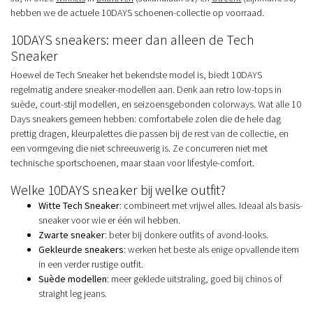
hebben we de actuele 10DAYS schoenen-collectie op voorraad.
10DAYS sneakers: meer dan alleen de Tech
Sneaker
Hoewel de Tech Sneaker het bekendste model is, biedt 10DAYS
regelmatig andere sneaker-modellen aan. Denk aan retro low-tops in
suède, court-stijl modellen, en seizoensgebonden colorways. Wat alle 10
Days sneakers gemeen hebben: comfortabele zolen die de hele dag
prettig dragen, kleurpalettes die passen bij de rest van de collectie, en
een vormgeving die niet schreeuwerig is. Ze concurreren niet met
technische sportschoenen, maar staan voor lifestyle-comfort.
Welke 10DAYS sneaker bij welke outfit?
Witte Tech Sneaker
: combineert met vrijwel alles. Ideaal als basis-
sneaker voor wie er één wil hebben.
Zwarte sneaker
: beter bij donkere outfits of avond-looks.
Gekleurde sneakers
: werken het beste als enige opvallende item
in een verder rustige outfit.
Suède modellen
: meer geklede uitstraling, goed bij chinos of
straight leg jeans.