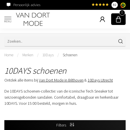
Persoonlijk advies
Familiebedrijf sinds 195
9.2
0
MENU
Home
/
Merken
/
10Days
/
Schoenen
10DAYS schoenen
Ontdek alle items bij
Van Dort Mode in Bilthoven
&
10Days Utrecht
De 10DAYS schoenen-collectie: van de iconische Tech Sneaker tot
seizoensgebonden sandalen. Comfortabel, draagbaar en herkenbaar
10DAYS. Voor 15:00 besteld, morgen in huis.
Filters