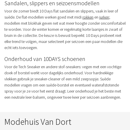
Sandalen, slippers en seizoensmodellen
Voor de zomer biedt 10 Days flat sandalen en slippers, vaak in leer of
suède. De flat-modellen werken goed met midi
rokken
en
jurken
;
modellen met blokhak geven net wat meer hoogte zonder oncomfortabel
te worden. Voor de winter komen er regelmatig korte laarsjes in zwart of
bruin in de collectie. De keuze is bewust beperkt: 10 Days probeert niet
elke trend te volgen, maar selecteert per seizoen een paar modellen die
echt iets toevoegen.
Onderhoud van 10DAYS schoenen
Voor de Tech Sneaker en andere stof-sneakers: vegen met een vochtige
doek of borstel werkt voor dagelijks onderhoud. Voor hardnekkige
vlekken gebruik je sneaker-cleaner of een mild zeepsopje. Suède
modellen vragen om een suède-borstel en eventueel waterafstotende
spray voor je ze voor het eerst draagt. Leer onderhoud je het beste met
een neutrale leer-balsem, ongeveer twee keer per seizoen aanbrengen.
Modehuis Van Dort