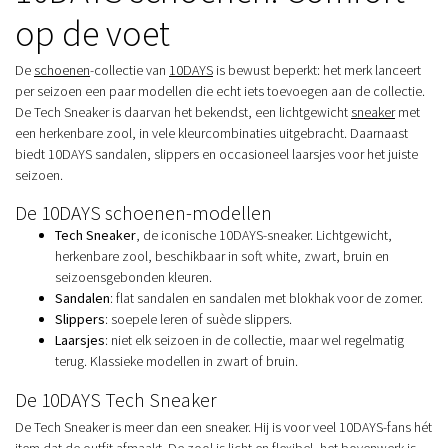
op de voet
De
schoenen
-collectie van
10DAYS
is bewust beperkt: het merk lanceert
per seizoen een paar modellen die echt iets toevoegen aan de collectie.
De Tech Sneaker is daarvan het bekendst, een lichtgewicht
sneaker
met
een herkenbare zool, in vele kleurcombinaties uitgebracht. Daarnaast
biedt 10DAYS sandalen, slippers en occasioneel laarsjes voor het juiste
seizoen.
De 10DAYS schoenen-modellen
Tech Sneaker
, de iconische 10DAYS-sneaker. Lichtgewicht,
herkenbare zool, beschikbaar in soft white, zwart, bruin en
seizoensgebonden kleuren.
Sandalen
: flat sandalen en sandalen met blokhak voor de zomer.
Slippers
: soepele leren of suède slippers.
Laarsjes
: niet elk seizoen in de collectie, maar wel regelmatig
terug. Klassieke modellen in zwart of bruin.
De 10DAYS Tech Sneaker
De Tech Sneaker is meer dan een sneaker. Hij is voor veel 10DAYS-fans hét