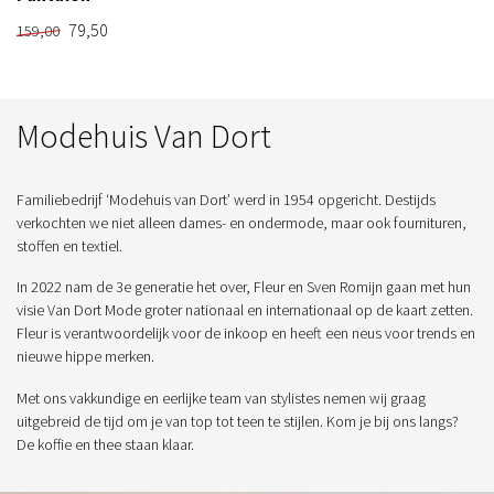
79,50
159,00
Modehuis Van Dort
Familiebedrijf ‘Modehuis van Dort’ werd in 1954 opgericht. Destijds
verkochten we niet alleen dames- en ondermode, maar ook fournituren,
stoffen en textiel.
In 2022 nam de 3e generatie het over, Fleur en Sven Romijn gaan met hun
visie Van Dort Mode groter nationaal en internationaal op de kaart zetten.
Fleur is verantwoordelijk voor de inkoop en heeft een neus voor trends en
nieuwe hippe merken.
Met ons vakkundige en eerlijke team van stylistes nemen wij graag
uitgebreid de tijd om je van top tot teen te stijlen. Kom je bij ons langs?
De koffie en thee staan klaar.