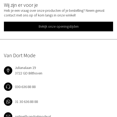
Wij zijn er voor je
Heb je een vraag over onze producten of je bestelling? Neem gerust
contact met ons op of kom langs in onze winkel!
Bekijk onze openingstijden
Van Dort Mode
Julianalaan 19
3722 GD Bilthoven
030-636 88 88
31 30 636 88 88
online@vandortmode.nl