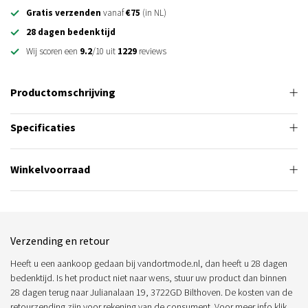
Gratis verzenden
vanaf
€75
(in NL)
28 dagen bedenktijd
Wij scoren een
9.2
/10 uit
1229
reviews
Productomschrijving
Specificaties
Winkelvoorraad
Verzending en retour
Heeft u een aankoop gedaan bij vandortmode.nl, dan heeft u 28 dagen
bedenktijd. Is het product niet naar wens, stuur uw product dan binnen
28 dagen terug naar Julianalaan 19, 3722GD Bilthoven. De kosten van de
retourzending zijn voor rekening van de consument. Voor meer info
klik