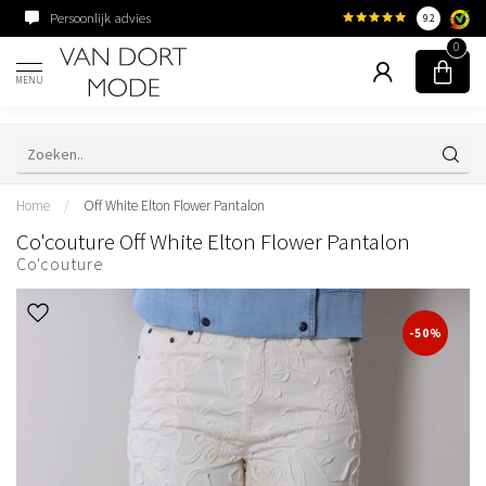
Persoonlijk advies
Familiebedrijf sinds 195
9.2
0
MENU
Home
/
Off White Elton Flower Pantalon
Co'couture Off White Elton Flower Pantalon
Co'couture
-50%