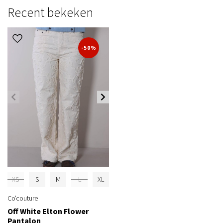
Recent bekeken
-50%
XS
S
M
L
XL
Co'couture
Off White Elton Flower
Pantalon