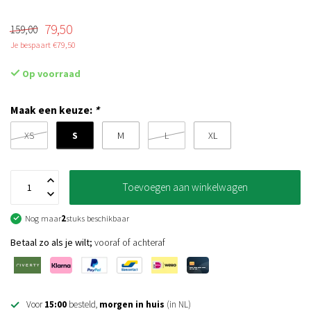
79,50
159,00
Je bespaart €79,50
Op voorraad
Maak een keuze:
*
S
XS
M
L
XL
Toevoegen aan winkelwagen
Nog maar
2
stuks beschikbaar
Betaal zo als je wilt;
vooraf of achteraf
Voor
15:00
besteld,
morgen in huis
(in NL)