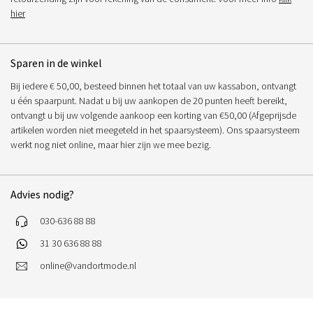
hier
Sparen in de winkel
Bij iedere € 50,00, besteed binnen het totaal van uw kassabon, ontvangt
u één spaarpunt. Nadat u bij uw aankopen de 20 punten heeft bereikt,
ontvangt u bij uw volgende aankoop een korting van €50,00 (Afgeprijsde
artikelen worden niet meegeteld in het spaarsysteem). Ons spaarsysteem
werkt nog niet online, maar hier zijn we mee bezig.
Advies nodig?
030-636 88 88
31 30 636 88 88
online@vandortmode.nl