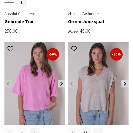
M
L
Absolut Cashmere
Absolut Cashmere
Gebreide Trui
Groen June sjaal
250,00
45,00
90,00
-50%
-50%
S
M
L
S
M
L