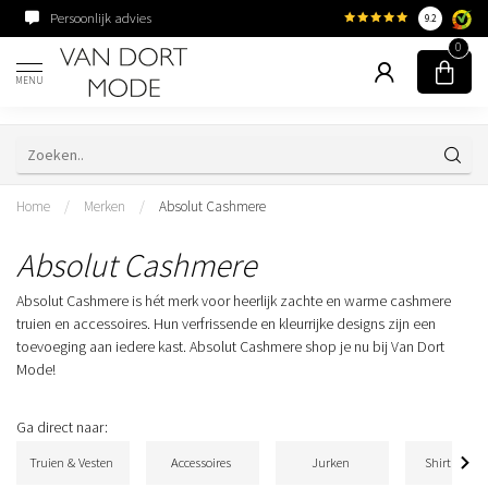
Persoonlijk advies
Familiebedrijf sinds 195
9.2
0
MENU
Home
/
Merken
/
Absolut Cashmere
Absolut Cashmere
Absolut Cashmere is hét merk voor heerlijk zachte en warme cashmere
truien en accessoires. Hun verfrissende en kleurrijke designs zijn een
toevoeging aan iedere kast. Absolut Cashmere shop je nu bij Van Dort
Mode!
Ga direct naar:
Truien & Vesten
Accessoires
Jurken
Shirts & To