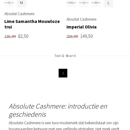
S
M
XS
S
M
L
Absolut Cashmere
Absolut Cashmere
Lime Samantha Mouwloze
trui
imperial Olivia
82,50
149,50
165,00
299,00
Toon
1
-
6
van 6
1
Absolute Cashmere: introductie en
geschiedenis
Absolute Cashmere is een luxe modemerk dat bekendstaat om zijn
hoogwaardige knitwear met een verfijnde uitstraling. Het merk vindt