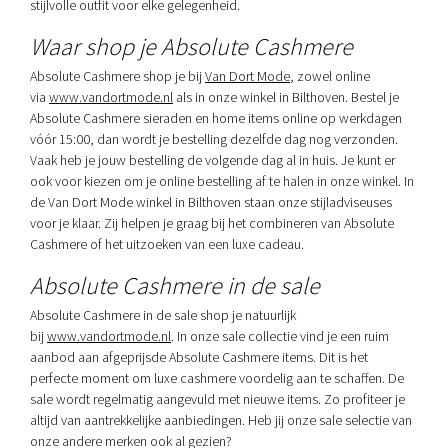
stijlvolle outfit voor elke gelegenheid.
Waar shop je Absolute Cashmere
Absolute Cashmere shop je bij
Van Dort Mode
, zowel online
via
www.vandortmode.nl
als in onze winkel in Bilthoven. Bestel je
Absolute Cashmere sieraden en home items online op werkdagen
vóór 15:00, dan wordt je bestelling dezelfde dag nog verzonden.
Vaak heb je jouw bestelling de volgende dag al in huis. Je kunt er
ook voor kiezen om je online bestelling af te halen in onze winkel. In
de Van Dort Mode winkel in Bilthoven staan onze stijladviseuses
voor je klaar. Zij helpen je graag bij het combineren van Absolute
Cashmere of het uitzoeken van een luxe cadeau.
Absolute Cashmere in de sale
Absolute Cashmere in de sale shop je natuurlijk
bij
www.vandortmode.nl
. In onze sale collectie vind je een ruim
aanbod aan afgeprijsde Absolute Cashmere items. Dit is het
perfecte moment om luxe cashmere voordelig aan te schaffen. De
sale wordt regelmatig aangevuld met nieuwe items. Zo profiteer je
altijd van aantrekkelijke aanbiedingen. Heb jij onze sale selectie van
onze andere merken ook al gezien?