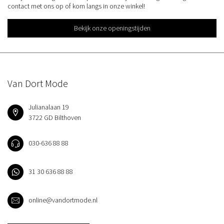
contact met ons op of kom langs in onze winkel!
Bekijk onze openingstijden
Van Dort Mode
Julianalaan 19
3722 GD Bilthoven
030-636 88 88
31 30 636 88 88
online@vandortmode.nl