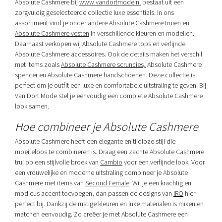
Absolute Cashmere bij
www.vandortmode.nl
bestaat uit een
zorgvuldig geselecteerde collectie luxe essentials. In ons
assortiment vind je onder andere
Absolute Cashmere truien en
Absolute Cashmere vesten
in verschillende kleuren en modellen.
Daarnaast verkopen wij Absolute Cashmere tops en verfijnde
Absolute Cashmere accessoires. Ook de details maken het verschil
met items zoals
Absolute Cashmere scruncies,
Absolute Cashmere
spencer en Absolute Cashmere handschoenen. Deze collectie is
perfect om je outfit een luxe en comfortabele uitstraling te geven. Bij
Van Dort Mode stel je eenvoudig een complete Absolute Cashmere
look samen.
Hoe combineer je Absolute Cashmere
Absolute Cashmere heeft een elegante en tijdloze stijl die
moeiteloos te combineren is. Draag een zachte Absolute Cashmere
trui op een stijlvolle broek van
Cambio
voor een verfijnde look. Voor
een vrouwelijke en moderne uitstraling combineer je Absolute
Cashmere met items van
Second Female
. Wil je een krachtig en
modieus accent toevoegen, dan passen de designs van
IRO
hier
perfect bij. Dankzij de rustige kleuren en luxe materialen is mixen en
matchen eenvoudig. Zo creëer je met Absolute Cashmere een