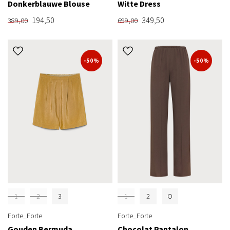
Donkerblauwe Blouse
Witte Dress
194,50
349,50
389,00
699,00
-50%
-50%
1
2
3
1
2
O
Forte_Forte
Forte_Forte
Gouden Bermuda
Chocolat Pantalon