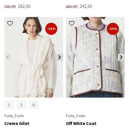
282,50
242,50
565,00
485,00
-50%
-50%
1
2
O
Forte_Forte
Forte_Forte
Creme Gilet
Off White Coat