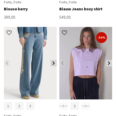
Forte_Forte
Forte_Forte
Blouse kerry
Blauw Jeans boxy shirt
399,00
549,00
-50%
1
2
3
1
2
3
Forte_Forte
Forte_Forte