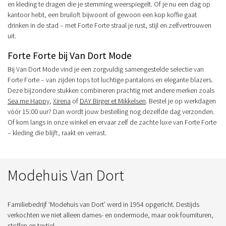
en kleding te dragen die je stemming weerspiegelt. Of je nu een dag op
kantoor hebt, een bruiloft bijwoont of gewoon een kop koffie gaat
drinken in de stad – met Forte Forte straal je rust, stijl en zelfvertrouwen
uit.
Forte Forte bij Van Dort Mode
Bij Van Dort Mode vind je een zorgvuldig samengestelde selectie van
Forte Forte – van zijden tops tot luchtige pantalons en elegante blazers.
Deze bijzondere stukken combineren prachtig met andere merken zoals
Sea me Happy
,
Xirena
of
DAY Birger et Mikkelsen
. Bestel je op werkdagen
vóór 15:00 uur? Dan wordt jouw bestelling nog dezelfde dag verzonden.
Of kom langs in onze winkel en ervaar zelf de zachte luxe van Forte Forte
– kleding die blijft, raakt en verrast.
Modehuis Van Dort
Familiebedrijf ‘Modehuis van Dort’ werd in 1954 opgericht. Destijds
verkochten we niet alleen dames- en ondermode, maar ook fournituren,
stoffen en textiel.