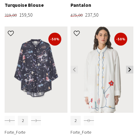
Turquoise Blouse
Pantalon
159,50
237,50
319,00
475,00
-50%
-50%
1
2
3
2
O
Forte_Forte
Forte_Forte