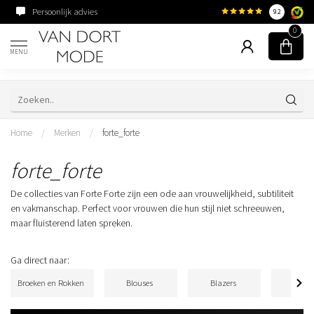
Persoonlijk advies
Familiebedrijf sinds 195
9.2
0
MENU
Home
/
Merken
/
forte_forte
forte_forte
De collecties van Forte Forte zijn een ode aan vrouwelijkheid, subtiliteit
en vakmanschap. Perfect voor vrouwen die hun stijl niet schreeuwen,
maar fluisterend laten spreken.
Ga direct naar:
Broeken en Rokken
Blouses
Blazers
Jurk