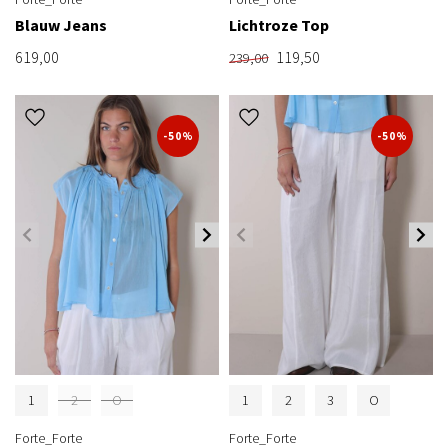
Blauw Jeans
Lichtroze Top
619,00
119,50
239,00
-50%
-50%
1
2
O
1
2
3
O
Forte_Forte
Forte_Forte