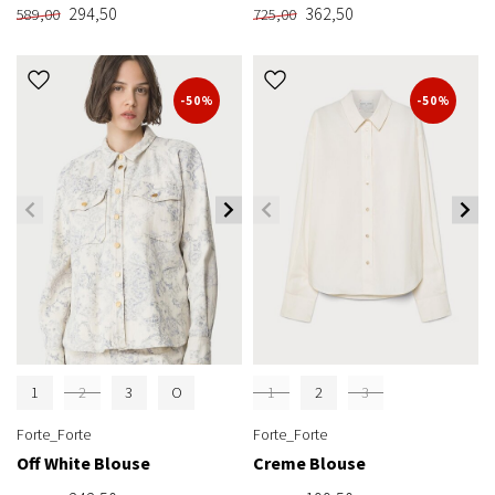
294,50
362,50
589,00
725,00
-50%
-50%
1
2
3
O
1
2
3
Forte_Forte
Forte_Forte
Off White Blouse
Creme Blouse