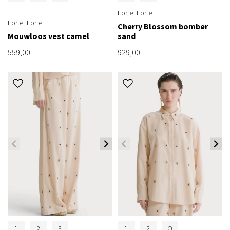
Forte_Forte
Forte_Forte
Cherry Blossom bomber
Mouwloos vest camel
sand
559,00
929,00
1
2
3
1
2
O