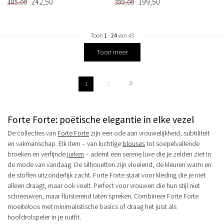
242,50
199,50
485,00
399,00
Toon
1
-
24
van 43
Toon meer
1
2
Forte Forte: poëtische elegantie in elke vezel
De collecties van
Forte Forte
zijn een ode aan vrouwelijkheid, subtiliteit
en vakmanschap. Elk item – van luchtige
blouses
tot soepelvallende
broeken en verfijnde
jurken
– ademt een serene luxe die je zelden ziet in
de mode van vandaag. De silhouetten zijn vloeiend, de kleuren warm en
de stoffen uitzonderlijk zacht. Forte Forte staat voor kleding die je niet
alleen draagt, maar ook voelt. Perfect voor vrouwen die hun stijl niet
schreeuwen, maar fluisterend laten spreken. Combineer Forte Forte
moeiteloos met minimalistische basics of draag het juist als
hoofdrolspeler in je outfit.