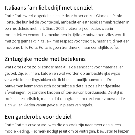
Italiaans familiebedrijf met een ziel
Forte Forte werd opgericht in Italië door broer en zus Giada en Paolo
Forte, die hun liefde voor textiel, ambacht en esthetiek samenbrachten in
een modehuis met hart. Sinds 2002 creëren zij collecties waarin
romantiek en eenvoud samenkomen in tijdloze ontwerpen. Alles wordt
met zorg gemaakt in Italië – met respect voor traditie, maar altijd met een
moderne blik. Forte Forte is geen trendmerk, maar een stijlfilosofie.
Zintuiglijke mode met betekenis
Wat Forte Forte zo bijzonder maakt, is de aandacht voor materiaal en
gevoel. Zijde, linnen, katoen en wol worden op ambachtelijke wijze
verwerkt tot kledingstukken die licht en natuurlijk aanvoelen. De
ontwerpen kenmerken zich door subtiele details zoals handgestikte
afwerkingen, bijzondere knopen of ton-sur-ton borduursels. De stijl is
poëtisch en artistiek, maar altijd draagbaar – perfect voor vrouwen die
zich willen kleden vanuit gevoel in plaats van regels.
Een garderobe voor de ziel
Forte Forte is er voor vrouwen die op zoek zijn naar meer dan alleen
mooie kleding. Het merk nodigt je uit om te vertragen, bewuster te kiezen