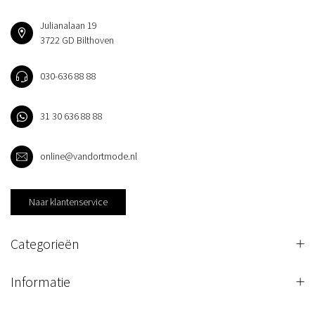
Julianalaan 19
3722 GD Bilthoven
030-636 88 88
31 30 636 88 88
online@vandortmode.nl
Naar klantenservice
Categorieën
Informatie