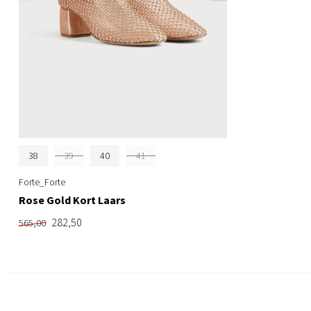
38
39
40
41
Forte_Forte
Rose Gold Kort Laars
282,50
565,00