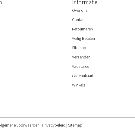
n
Informatie
Over ons
Contact
Retourneren
Veilig Betalen
Sitemap
Verzenden
Vacatures
cadeaukaart
Winkels
Algemene voorwaarden
Privacybeleid
Sitemap