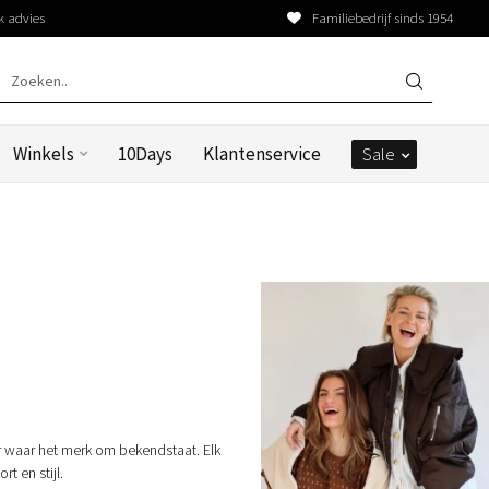
k advies
Familiebedrijf sinds 1954
Winkels
10Days
Klantenservice
Sale
r waar het merk om bekendstaat. Elk
t en stijl.