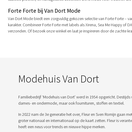
Forte Forte bij Van Dort Mode
Van Dort Mode biedt een zorgvuldig gekozen selectie van Forte Forte – van
karakter. Combineer Forte Forte met labels als Xirena, Sea Me Happy of DAY 
verzonden. Of bezoek onze winkel en laat je inspireren door de zachte krach
Modehuis Van Dort
Familiebedrijf ‘Modehuis van Dort’ werd in 1954 opgericht. Destijds 
dames- en ondermode, maar ook fournituren, stoffen en textiel.
In 2022 nam de 3e generatie het over, Fleur en Sven Romijn gaan me
groter nationaal en internationaal op de kaart zetten. Fleur is veran
heeft een neus voor trends en nieuwe hippe merken.