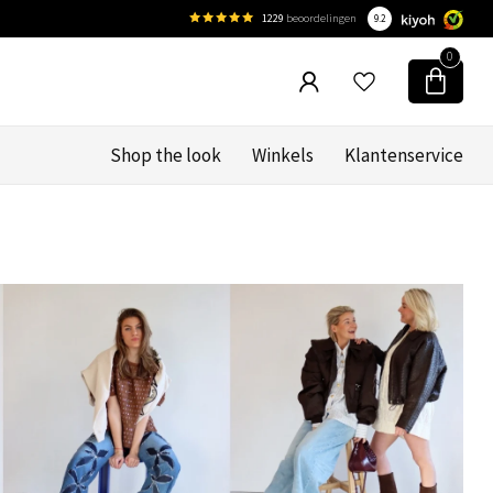
1229
beoordelingen
9.2
0
Shop the look
Winkels
Klantenservice