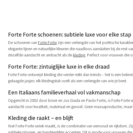
Forte Forte schoenen: subtiele luxe voor elke stap
De schoenen van
Forte Forte
zijn een verlengde van het poëtische karakter
elegante lijnen en natuurlijke kleuren die naadloos aansluiten bij de rest 
dezelfde aandacht en ambacht als de
kleding
. Perfect voor vrouwen die o
Forte Forte: zintuiglijke luxe in elke draad
Forte Forte ontwerpt kleding die verder reikt dan trends – het is een belev
gelaagde jasjes: elk kledingstuk voelt als een verlengde van wie je bent.
Een Italiaans familieverhaal vol vakmanschap
Opgericht in 2002 door broer en zus Giada en Paolo Forte, is Forte Forte e
aandacht voor kwaliteit, materiaal en gevoel. Geen massaproductie, maar 
Kleding die raakt – en blijft
Wat Forte Forte uniek maakt, is de combinatie van eenvoud en rijkdom. Zijd
subtiele plooien, en handgestikte accenten. Dit is mode voor vrouwen die zi