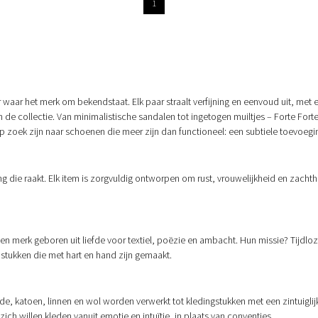
1
 waar het merk om bekendstaat. Elk paar straalt verfijning en eenvoud uit, met e
van de collectie. Van minimalistische sandalen tot ingetogen muiltjes – Forte F
p zoek zijn naar schoenen die meer zijn dan functioneel: een subtiele toevoegin
ing die raakt. Elk item is zorgvuldig ontworpen om rust, vrouwelijkheid en zachth
en merk geboren uit liefde voor textiel, poëzie en ambacht. Hun missie? Tijdloz
stukken die met hart en hand zijn gemaakt.
e, katoen, linnen en wol worden verwerkt tot kledingstukken met een zintuiglijk
ch willen kleden vanuit emotie en intuïtie, in plaats van conventies.