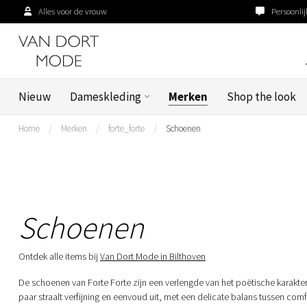
Alles voor de vrouw
Persoonlij
Nieuw
Dameskleding
Merken
Shop the look
Home
/
Merken
/
forte_forte
/
Schoenen
Schoenen
Ontdek alle items bij
Van Dort Mode in Bilthoven
De schoenen van Forte Forte zijn een verlengde van het poëtische karakte
paar straalt verfijning en eenvoud uit, met een delicate balans tussen comfor