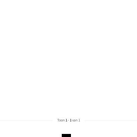
Toon
1
-
1
van 1