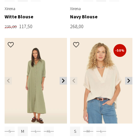
Xirena
Xirena
Witte Blouse
Navy Blouse
117,50
268,00
235,00
-50%
S
M
L
XL
S
M
L