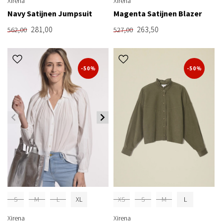
Xirena
Xirena
Navy Satijnen Jumpsuit
Magenta Satijnen Blazer
281,00
263,50
562,00
527,00
-50%
-50%
S
M
L
XL
XS
S
M
L
Xirena
Xirena