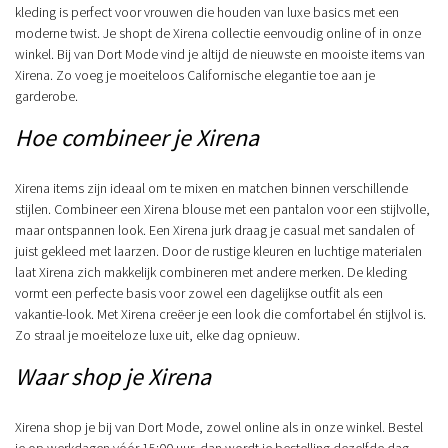
kleding is perfect voor vrouwen die houden van luxe basics met een
moderne twist. Je shopt de Xirena collectie eenvoudig online of in onze
winkel. Bij van Dort Mode vind je altijd de nieuwste en mooiste items van
Xirena. Zo voeg je moeiteloos Californische elegantie toe aan je
garderobe.
Hoe combineer je Xirena
Xirena items zijn ideaal om te mixen en matchen binnen verschillende
stijlen. Combineer een Xirena blouse met een pantalon voor een stijlvolle,
maar ontspannen look. Een Xirena jurk draag je casual met sandalen of
juist gekleed met laarzen. Door de rustige kleuren en luchtige materialen
laat Xirena zich makkelijk combineren met andere merken. De kleding
vormt een perfecte basis voor zowel een dagelijkse outfit als een
vakantie-look. Met Xirena creëer je een look die comfortabel én stijlvol is.
Zo straal je moeiteloze luxe uit, elke dag opnieuw.
Waar shop je Xirena
Xirena shop je bij van Dort Mode, zowel online als in onze winkel. Bestel
je op werkdagen vóór 15:00 uur, dan wordt je bestelling dezelfde dag