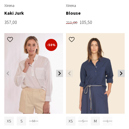
Xirena
Xirena
Kaki Jurk
Blouse
357,00
105,50
211,00
-50%
XS
S
M
XS
S
M
L