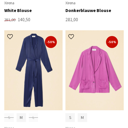
Xirena
Xirena
White Blouse
Donkerblauwe Blouse
140,50
281,00
281,00
-50%
-50%
S
M
L
S
M