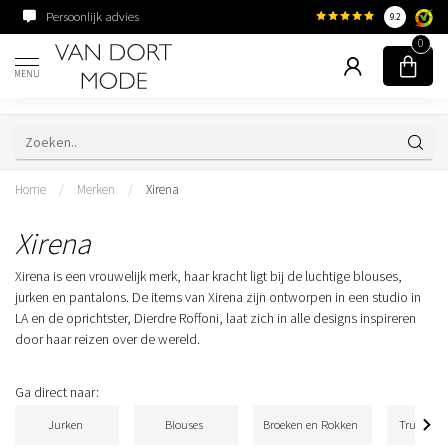
Persoonlijk advies
Familiebedrijf sinds 195
9.2
0
MENU
Home
/
Merken
/
Xirena
Xirena
Xirena is een vrouwelijk merk, haar kracht ligt bij de luchtige blouses,
jurken en pantalons. De items van Xirena zijn ontworpen in een studio in
LA en de oprichtster, Dierdre Roffoni, laat zich in alle designs inspireren
door haar reizen over de wereld.
Ga direct naar:
Jurken
Blouses
Broeken en Rokken
Truien & 