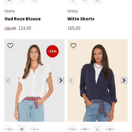
Xirena
Xirena
Oud Roze Blouse
Witte Shorts
124,00
165,00
248,00
-50%
S
M
L
S
M
L
XL