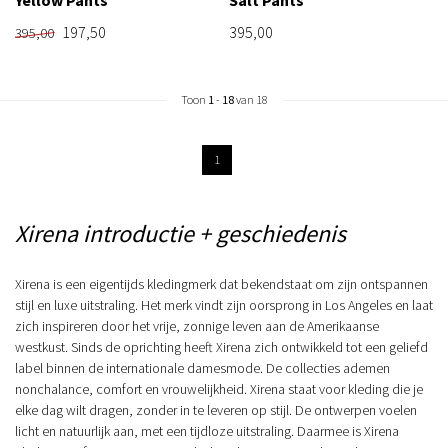
197,50
395,00
395,00
Toon
1
-
18
van 18
1
Xirena introductie + geschiedenis
Xirena is een eigentijds kledingmerk dat bekendstaat om zijn ontspannen
stijl en luxe uitstraling. Het merk vindt zijn oorsprong in Los Angeles en laat
zich inspireren door het vrije, zonnige leven aan de Amerikaanse
westkust. Sinds de oprichting heeft Xirena zich ontwikkeld tot een geliefd
label binnen de internationale damesmode. De collecties ademen
nonchalance, comfort en vrouwelijkheid. Xirena staat voor kleding die je
elke dag wilt dragen, zonder in te leveren op stijl. De ontwerpen voelen
licht en natuurlijk aan, met een tijdloze uitstraling. Daarmee is Xirena