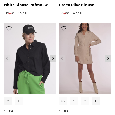
White Blouse Pofmouw
Green Olive Blouse
159,50
142,50
319,00
285,00
M
L
XS
S
M
L
Xirena
Xirena