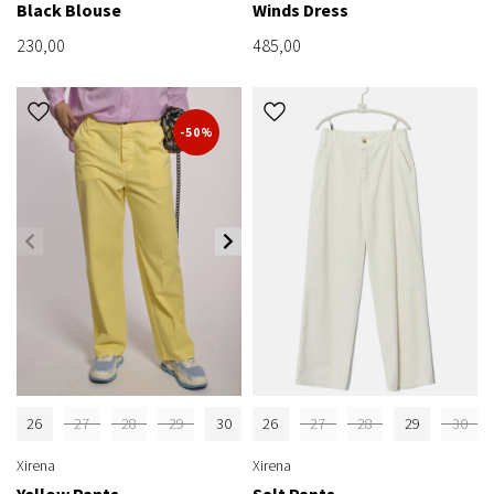
Black Blouse
Winds Dress
230,00
485,00
-50%
26
27
28
29
30
26
27
28
29
30
Xirena
Xirena
Yellow Pants
Salt Pants