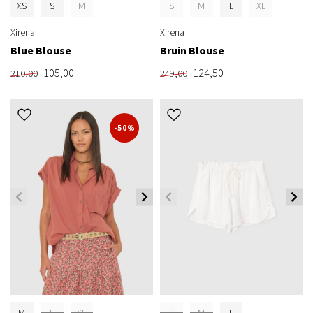
XS
S
M
S
M
L
XL
Xirena
Xirena
Blue Blouse
Bruin Blouse
105,00
124,50
210,00
249,00
-50%
M
L
XL
S
M
L