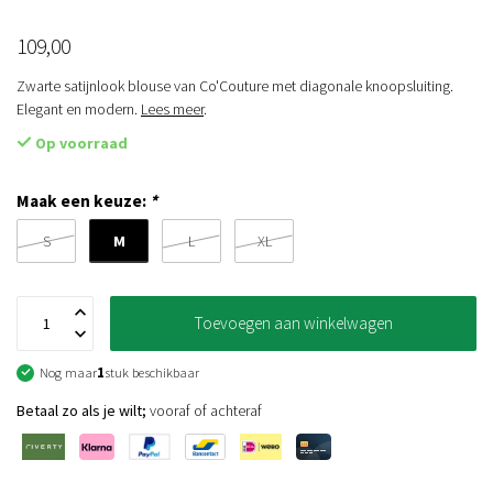
109,00
Zwarte satijnlook blouse van Co'Couture met diagonale knoopsluiting.
Elegant en modern.
Lees meer
.
Op voorraad
Maak een keuze:
*
M
S
L
XL
Toevoegen aan winkelwagen
Nog maar
1
stuk beschikbaar
Betaal zo als je wilt;
vooraf of achteraf