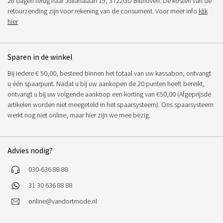
28 dagen terug naar Julianalaan 19, 3722GD Bilthoven. De kosten van de
retourzending zijn voor rekening van de consument. Voor meer info
klik
hier
Sparen in de winkel
Bij iedere € 50,00, besteed binnen het totaal van uw kassabon, ontvangt
u één spaarpunt. Nadat u bij uw aankopen de 20 punten heeft bereikt,
ontvangt u bij uw volgende aankoop een korting van €50,00 (Afgeprijsde
artikelen worden niet meegeteld in het spaarsysteem). Ons spaarsysteem
werkt nog niet online, maar hier zijn we mee bezig.
Advies nodig?
030-636 88 88
31 30 636 88 88
online@vandortmode.nl