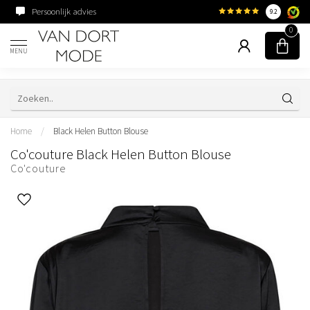
Persoonlijk advies
Familiebedrijf sinds 195
9.2
0
MENU
Home
/
Black Helen Button Blouse
Co'couture Black Helen Button Blouse
Co'couture