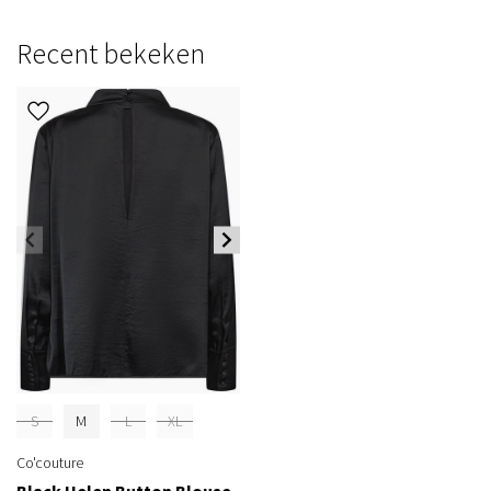
Recent bekeken
S
M
L
XL
Co'couture
Black Helen Button Blouse