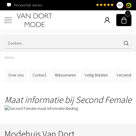
Persoonlijk advies
Familiebedrijf sinds 195
9.2
0
MENU
Home
Over ons
Contact
Retourneren
Veilig Betalen
Verzenden
Maat informatie bij Second Female
Modehuis Van Dort