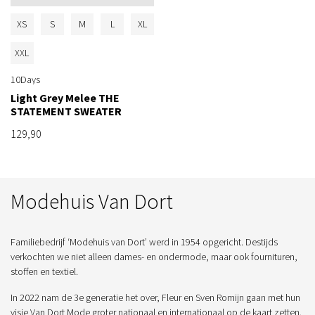
XS
S
M
L
XL
XXL
10Days
Light Grey Melee THE
STATEMENT SWEATER
129,90
Modehuis Van Dort
Familiebedrijf ‘Modehuis van Dort’ werd in 1954 opgericht. Destijds
verkochten we niet alleen dames- en ondermode, maar ook fournituren,
stoffen en textiel.
In 2022 nam de 3e generatie het over, Fleur en Sven Romijn gaan met hun
visie Van Dort Mode groter nationaal en internationaal op de kaart zetten.