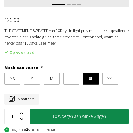
129,90
THE STATEMENT SWEATER van 10Days in light grey melee - een opvallende
sweater in een zachte grijze gemeleerde tint. Comfortabel, warm en
herkenbaar 10Days.
Lees meer
.
Op voorraad
Maak een keuze:
*
XL
XS
S
M
L
XXL
Maattabel
Toevoegen aan winkelwagen
Nog maar
3
stuks beschikbaar