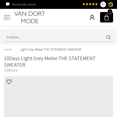
Persoonlijk advies
Familiebedrijf sinds 195
9.2
0
MENU
Home
/
Light Grey Melee THE STATEMENT SWEATER
10Days Light Grey Melee THE STATEMENT
SWEATER
10Days