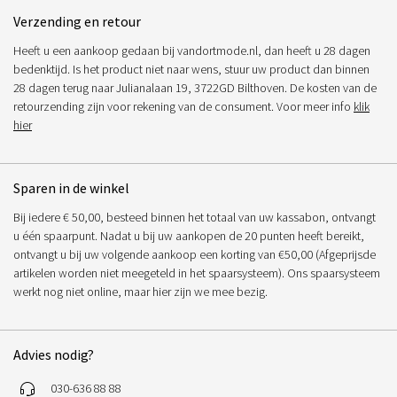
Verzending en retour
Heeft u een aankoop gedaan bij vandortmode.nl, dan heeft u 28 dagen
bedenktijd. Is het product niet naar wens, stuur uw product dan binnen
28 dagen terug naar Julianalaan 19, 3722GD Bilthoven. De kosten van de
retourzending zijn voor rekening van de consument. Voor meer info
klik
hier
Sparen in de winkel
Bij iedere € 50,00, besteed binnen het totaal van uw kassabon, ontvangt
u één spaarpunt. Nadat u bij uw aankopen de 20 punten heeft bereikt,
ontvangt u bij uw volgende aankoop een korting van €50,00 (Afgeprijsde
artikelen worden niet meegeteld in het spaarsysteem). Ons spaarsysteem
werkt nog niet online, maar hier zijn we mee bezig.
Advies nodig?
030-636 88 88