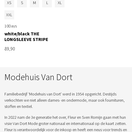
XS
S
M
L
XL
XXL
10Days
white/black THE
LONGSLEEVE STRIPE
89,90
Modehuis Van Dort
Familiebedrijf ‘Modehuis van Dort’ werd in 1954 opgericht. Destijds
verkochten we niet alleen dames- en ondermode, maar ook fournituren,
stoffen en textiel.
In 2022 nam de 3e generatie het over, Fleur en Sven Romijn gaan met hun
visie Van Dort Mode groter nationaal en internationaal op de kaart zetten.
Fleur is verantwoordelijk voor de inkoop en heeft een neus voor trends en