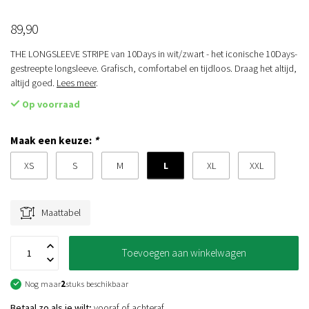
89,90
THE LONGSLEEVE STRIPE van 10Days in wit/zwart - het iconische 10Days-
gestreepte longsleeve. Grafisch, comfortabel en tijdloos. Draag het altijd,
altijd goed.
Lees meer
.
Op voorraad
Maak een keuze:
*
L
XS
S
M
XL
XXL
Maattabel
Toevoegen aan winkelwagen
Nog maar
2
stuks beschikbaar
Betaal zo als je wilt;
vooraf of achteraf