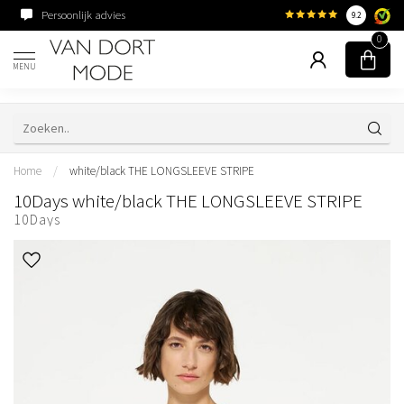
Persoonlijk advies
Familiebedrijf sinds 195
9.2
0
MENU
Home
/
white/black THE LONGSLEEVE STRIPE
10Days white/black THE LONGSLEEVE STRIPE
10Days