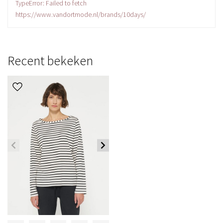
TypeError: Failed to fetch
https://www.vandortmode.nl/brands/10days/
Recent bekeken