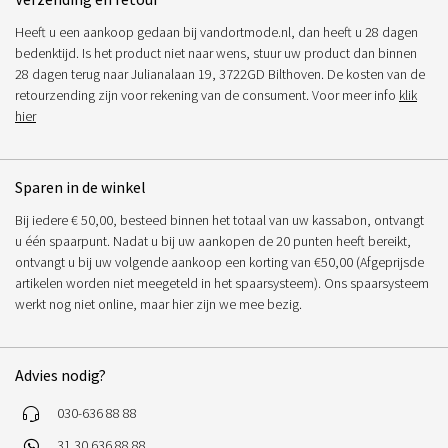
Heeft u een aankoop gedaan bij vandortmode.nl, dan heeft u 28 dagen
bedenktijd. Is het product niet naar wens, stuur uw product dan binnen
28 dagen terug naar Julianalaan 19, 3722GD Bilthoven. De kosten van de
retourzending zijn voor rekening van de consument. Voor meer info
klik
hier
Sparen in de winkel
Bij iedere € 50,00, besteed binnen het totaal van uw kassabon, ontvangt
u één spaarpunt. Nadat u bij uw aankopen de 20 punten heeft bereikt,
ontvangt u bij uw volgende aankoop een korting van €50,00 (Afgeprijsde
artikelen worden niet meegeteld in het spaarsysteem). Ons spaarsysteem
werkt nog niet online, maar hier zijn we mee bezig.
Advies nodig?
030-636 88 88
31 30 636 88 88