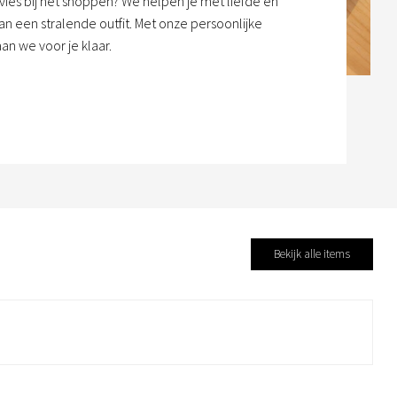
dvies bij het shoppen? We helpen je met liefde en
n een stralende outfit. Met onze persoonlijke
an we voor je klaar.
Bekijk alle items