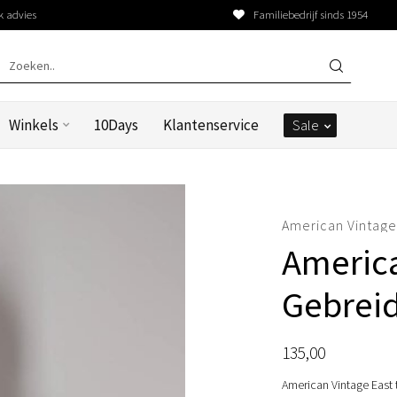
k advies
Familiebedrijf sinds 1954
Winkels
10Days
Klantenservice
Sale
American Vintag
Americ
Gebreid
135,00
American Vintage East t