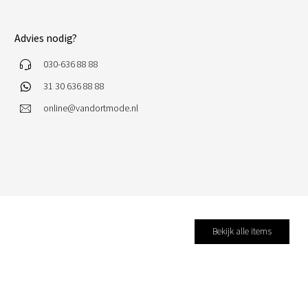
Advies nodig?
030-636 88 88
31 30 636 88 88
online@vandortmode.nl
Bekijk alle items