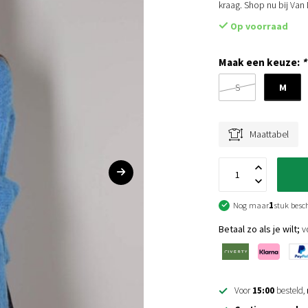
kraag. Shop nu bij Va
Op voorraad
Maak een keuze:
*
M
S
Maattabel
Nog maar
1
stuk besc
Betaal zo als je wilt;
vo
Voor
15:00
besteld,