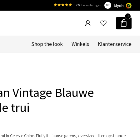
1229
beoordelingen
9.2
0
Shop the look
Winkels
Klantenservice
e
an Vintage Blauwe
e trui
rui in Celeste Chine. Fluffy Italiaanse garens, oversized fit en opstaande