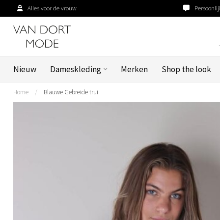
Alles voor de vrouw
Persoonlij
Nieuw
Dameskleding
Merken
Shop the look
Home
/
Blauwe Gebreide trui