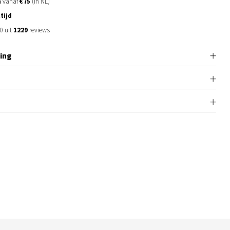
n
vanaf
€75
(in NL)
tijd
0 uit
1229
reviews
ing