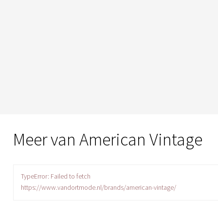
Meer van American Vintage
TypeError: Failed to fetch
https://www.vandortmode.nl/brands/american-vintage/