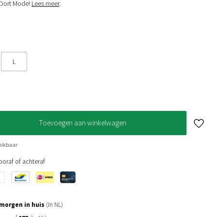
n Dort Mode!
Lees meer
.
L
Toevoegen aan winkelwagen
hikbaar
oraf of achteraf
morgen in huis
(in NL)