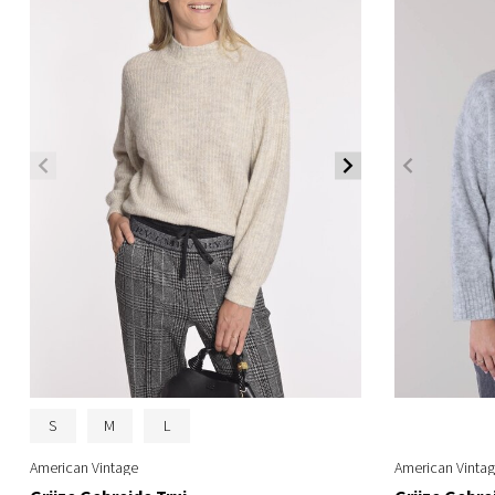
S
M
L
American Vintage
American Vinta