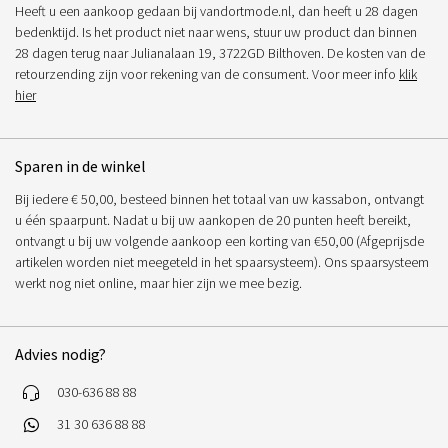
Heeft u een aankoop gedaan bij vandortmode.nl, dan heeft u 28 dagen
bedenktijd. Is het product niet naar wens, stuur uw product dan binnen
28 dagen terug naar Julianalaan 19, 3722GD Bilthoven. De kosten van de
retourzending zijn voor rekening van de consument. Voor meer info
klik
hier
Sparen in de winkel
Bij iedere € 50,00, besteed binnen het totaal van uw kassabon, ontvangt
u één spaarpunt. Nadat u bij uw aankopen de 20 punten heeft bereikt,
ontvangt u bij uw volgende aankoop een korting van €50,00 (Afgeprijsde
artikelen worden niet meegeteld in het spaarsysteem). Ons spaarsysteem
werkt nog niet online, maar hier zijn we mee bezig.
Advies nodig?
030-636 88 88
31 30 636 88 88