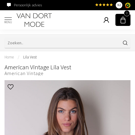
Persoonlijk advies
Familiebedrijf sinds 195
9.2
0
MENU
Home
/
Lila Vest
American Vintage Lila Vest
American Vintage