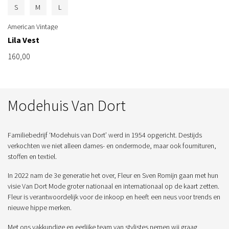
S
M
L
American Vintage
Lila Vest
160,00
Modehuis Van Dort
Familiebedrijf ‘Modehuis van Dort’ werd in 1954 opgericht. Destijds
verkochten we niet alleen dames- en ondermode, maar ook fournituren,
stoffen en textiel.
In 2022 nam de 3e generatie het over, Fleur en Sven Romijn gaan met hun
visie Van Dort Mode groter nationaal en internationaal op de kaart zetten.
Fleur is verantwoordelijk voor de inkoop en heeft een neus voor trends en
nieuwe hippe merken.
Met ons vakkundige en eerlijke team van stylistes nemen wij graag