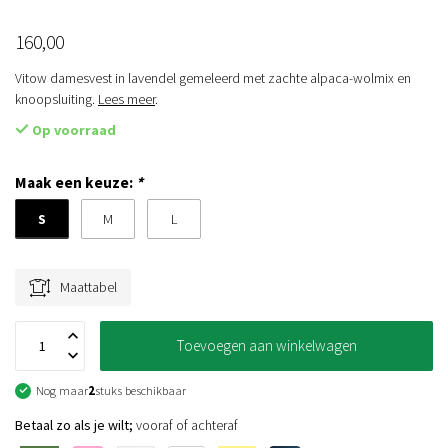
160,00
Vitow damesvest in lavendel gemeleerd met zachte alpaca-wolmix en
knoopsluiting.
Lees meer
.
Op voorraad
Maak een keuze:
*
S
M
L
Maattabel
Toevoegen aan winkelwagen
Nog maar
2
stuks beschikbaar
Betaal zo als je wilt;
vooraf of achteraf