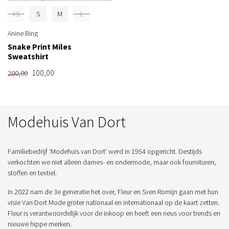
XS
S
M
L
Anine Bing
Snake Print Miles
Sweatshirt
100,00
200,00
Modehuis Van Dort
Familiebedrijf ‘Modehuis van Dort’ werd in 1954 opgericht. Destijds
verkochten we niet alleen dames- en ondermode, maar ook fournituren,
stoffen en textiel.
In 2022 nam de 3e generatie het over, Fleur en Sven Romijn gaan met hun
visie Van Dort Mode groter nationaal en internationaal op de kaart zetten.
Fleur is verantwoordelijk voor de inkoop en heeft een neus voor trends en
nieuwe hippe merken.