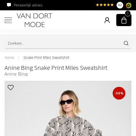
Persoonlijk advies
Familiebedrijf sinds 195
9.2
0
MENU
Home
/
Snake Print Miles Sweatshirt
Anine Bing Snake Print Miles Sweatshirt
Anine Bing
-50%