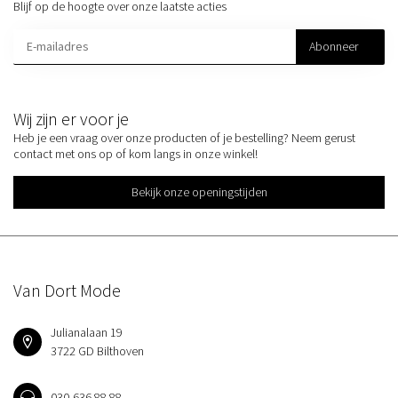
Blijf op de hoogte over onze laatste acties
Abonneer
Wij zijn er voor je
Heb je een vraag over onze producten of je bestelling? Neem gerust
contact met ons op of kom langs in onze winkel!
Bekijk onze openingstijden
Van Dort Mode
Julianalaan 19
3722 GD Bilthoven
030-636 88 88