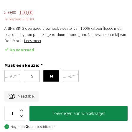
100,00
200,00
Je bespaart €100,00
ANINE BING oversized crewneck sweater van 100% katoen fleece met
seasonal python print en geborduurd monogram. Nu beschikbaar bij Van
Dort Mode.
Lees meer
.
Op voorraad
Maak een keuze:
*
M
XS
S
L
Maattabel
Toevoegen aan winkelwagen
Nog maar
2
stuks beschikbaar