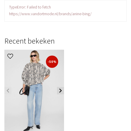
TypeError: Failed to fetch
https://www.vandortmode.nl/brands/anine-bing/
Recent bekeken
-50%