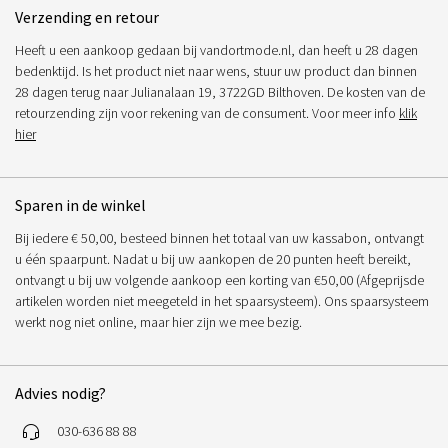
Verzending en retour
Heeft u een aankoop gedaan bij vandortmode.nl, dan heeft u 28 dagen
bedenktijd. Is het product niet naar wens, stuur uw product dan binnen
28 dagen terug naar Julianalaan 19, 3722GD Bilthoven. De kosten van de
retourzending zijn voor rekening van de consument. Voor meer info
klik
hier
Sparen in de winkel
Bij iedere € 50,00, besteed binnen het totaal van uw kassabon, ontvangt
u één spaarpunt. Nadat u bij uw aankopen de 20 punten heeft bereikt,
ontvangt u bij uw volgende aankoop een korting van €50,00 (Afgeprijsde
artikelen worden niet meegeteld in het spaarsysteem). Ons spaarsysteem
werkt nog niet online, maar hier zijn we mee bezig.
Advies nodig?
030-636 88 88