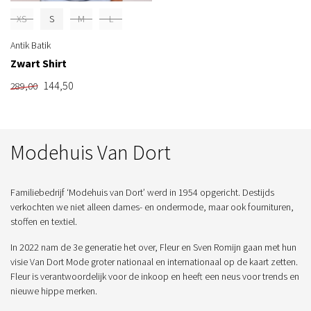
XS
S
M
L
Antik Batik
Zwart Shirt
144,50
289,00
Modehuis Van Dort
Familiebedrijf ‘Modehuis van Dort’ werd in 1954 opgericht. Destijds
verkochten we niet alleen dames- en ondermode, maar ook fournituren,
stoffen en textiel.
In 2022 nam de 3e generatie het over, Fleur en Sven Romijn gaan met hun
visie Van Dort Mode groter nationaal en internationaal op de kaart zetten.
Fleur is verantwoordelijk voor de inkoop en heeft een neus voor trends en
nieuwe hippe merken.