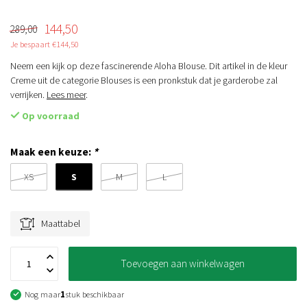
144,50
289,00
Je bespaart €144,50
Neem een kijk op deze fascinerende Aloha Blouse. Dit artikel in de kleur
Creme uit de categorie Blouses is een pronkstuk dat je garderobe zal
verrijken.
Lees meer
.
Op voorraad
Maak een keuze:
*
S
XS
M
L
Maattabel
Toevoegen aan winkelwagen
Nog maar
1
stuk beschikbaar