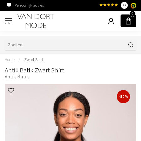
Persoonlijk advies
Familiebedrijf sinds 195
9.2
0
MENU
Home
/
Zwart Shirt
Antik Batik Zwart Shirt
Antik Batik
-50%