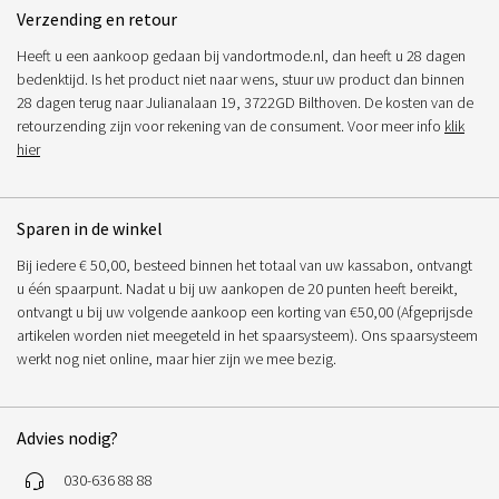
Verzending en retour
Heeft u een aankoop gedaan bij vandortmode.nl, dan heeft u 28 dagen
bedenktijd. Is het product niet naar wens, stuur uw product dan binnen
28 dagen terug naar Julianalaan 19, 3722GD Bilthoven. De kosten van de
retourzending zijn voor rekening van de consument. Voor meer info
klik
hier
Sparen in de winkel
Bij iedere € 50,00, besteed binnen het totaal van uw kassabon, ontvangt
u één spaarpunt. Nadat u bij uw aankopen de 20 punten heeft bereikt,
ontvangt u bij uw volgende aankoop een korting van €50,00 (Afgeprijsde
artikelen worden niet meegeteld in het spaarsysteem). Ons spaarsysteem
werkt nog niet online, maar hier zijn we mee bezig.
Advies nodig?
030-636 88 88