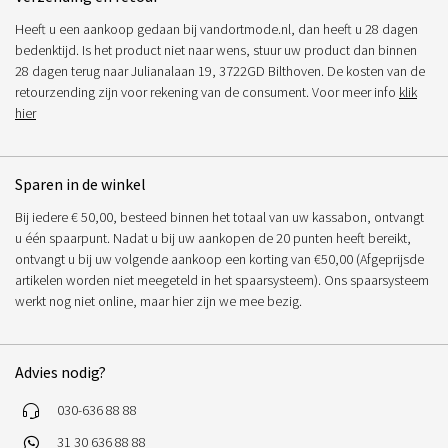
Heeft u een aankoop gedaan bij vandortmode.nl, dan heeft u 28 dagen
bedenktijd. Is het product niet naar wens, stuur uw product dan binnen
28 dagen terug naar Julianalaan 19, 3722GD Bilthoven. De kosten van de
retourzending zijn voor rekening van de consument. Voor meer info
klik
hier
Sparen in de winkel
Bij iedere € 50,00, besteed binnen het totaal van uw kassabon, ontvangt
u één spaarpunt. Nadat u bij uw aankopen de 20 punten heeft bereikt,
ontvangt u bij uw volgende aankoop een korting van €50,00 (Afgeprijsde
artikelen worden niet meegeteld in het spaarsysteem). Ons spaarsysteem
werkt nog niet online, maar hier zijn we mee bezig.
Advies nodig?
030-636 88 88
31 30 636 88 88