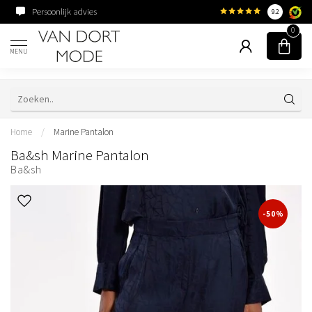
Persoonlijk advies
Familiebedrijf sinds 195
9.2
0
MENU
Home
/
Marine Pantalon
Ba&sh Marine Pantalon
Ba&sh
-50%