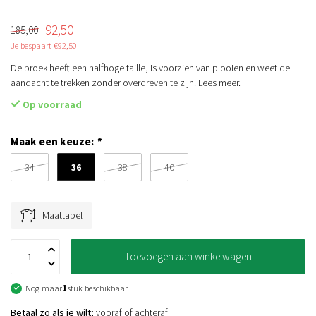
92,50
185,00
Je bespaart €92,50
De broek heeft een halfhoge taille, is voorzien van plooien en weet de
aandacht te trekken zonder overdreven te zijn.
Lees meer
.
Op voorraad
Maak een keuze:
*
36
34
38
40
Maattabel
Toevoegen aan winkelwagen
Nog maar
1
stuk beschikbaar
Betaal zo als je wilt;
vooraf of achteraf