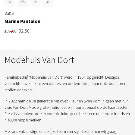
34
36
38
40
Ba&sh
Marine Pantalon
92,50
185,00
Modehuis Van Dort
Familiebedrijf ‘Modehuis van Dort’ werd in 1954 opgericht. Destijds
verkochten we niet alleen dames- en ondermode, maar ook fournituren,
stoffen en textiel.
In 2022 nam de 3e generatie het over, Fleur en Sven Romijn gaan met hun
visie Van Dort Mode groter nationaal en internationaal op de kaart zetten.
Fleur is verantwoordelijk voor de inkoop en heeft een neus voor trends en
nieuwe hippe merken.
Met ons vakkundige en eerlijke team van stylistes nemen wij graag