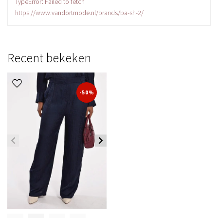
TypeError: Failed to fetch
https://www.vandortmode.nl/brands/ba-sh-2/
Recent bekeken
-50%