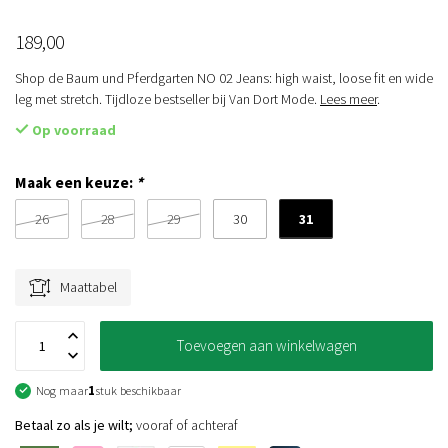
189,00
Shop de Baum und Pferdgarten NO 02 Jeans: high waist, loose fit en wide
leg met stretch. Tijdloze bestseller bij Van Dort Mode.
Lees meer
.
Op voorraad
Maak een keuze:
*
31
26
28
29
30
Maattabel
Toevoegen aan winkelwagen
Nog maar
1
stuk beschikbaar
Betaal zo als je wilt;
vooraf of achteraf