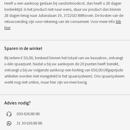
Heeft u een aankoop gedaan bij vandortmode.nl, dan heeft u 28 dagen
bedenktijd. Is het product niet naar wens, stuur uw product dan binnen
28 dagen terug naar Julianalaan 19, 3722GD Bilthoven. De kosten van de
retourzending zijn voor rekening van de consument. Voor meer info
klik
hier
Sparen in de winkel
Bij iedere € 50,00, besteed binnen het totaal van uw kassabon, ontvangt
u één spaarpunt. Nadat u bij uw aankopen de 20 punten heeft bereikt,
ontvangt u bij uw volgende aankoop een korting van €50,00 (Afgeprijsde
artikelen worden niet meegeteld in het spaarsysteem). Ons spaarsysteem
werkt nog niet online, maar hier zijn we mee bezig.
Advies nodig?
030-636 88 88
31 30 636 88 88