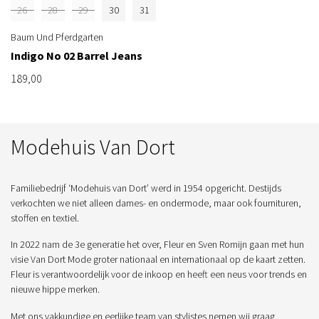
26
28
29
30
31
Baum Und Pferdgarten
Indigo No 02 Barrel Jeans
189,00
Modehuis Van Dort
Familiebedrijf ‘Modehuis van Dort’ werd in 1954 opgericht. Destijds
verkochten we niet alleen dames- en ondermode, maar ook fournituren,
stoffen en textiel.
In 2022 nam de 3e generatie het over, Fleur en Sven Romijn gaan met hun
visie Van Dort Mode groter nationaal en internationaal op de kaart zetten.
Fleur is verantwoordelijk voor de inkoop en heeft een neus voor trends en
nieuwe hippe merken.
Met ons vakkundige en eerlijke team van stylistes nemen wij graag