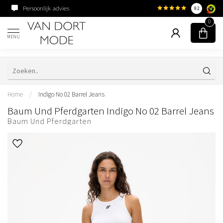
Persoonlijk advies
Familiebedrijf sinds 195
9.2
0
MENU
Home
/
Indigo No 02 Barrel Jeans
Baum Und Pferdgarten Indigo No 02 Barrel Jeans
Baum Und Pferdgarten