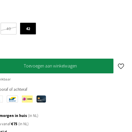
42
40
Toevoegen aan winkelwagen
hikbaar
oraf of achteraf
morgen in huis
(in NL)
n
vanaf
€75
(in NL)