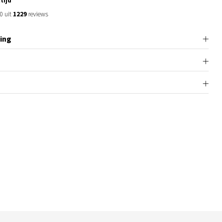
tijd
0 uit
1229
reviews
ing