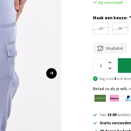
Op voorraad
Maak een keuze:
*
36
38
Maattabel
Nog maar
1
stuk besc
Betaal zo als je wilt;
vo
Voor
15:00
besteld,
Gratis verzende