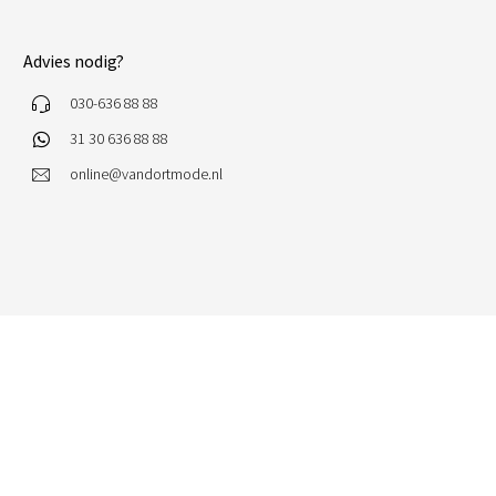
Advies nodig?
030-636 88 88
31 30 636 88 88
online@vandortmode.nl