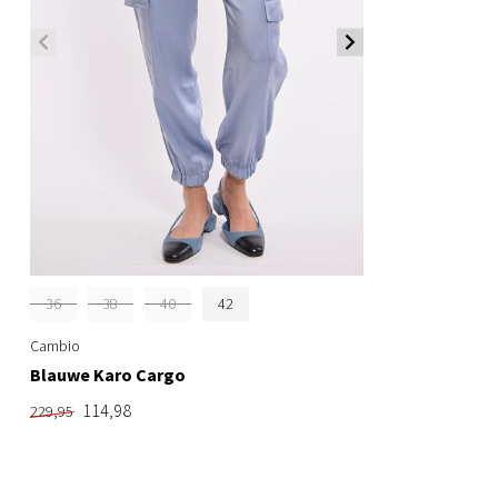
36
38
40
42
Cambio
Blauwe Karo Cargo
114,98
229,95