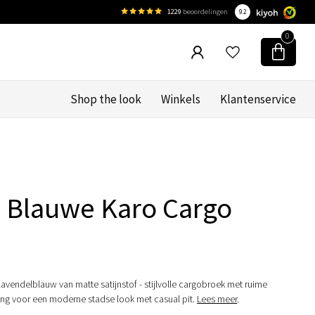
1229
beoordelingen
9.2
0
Shop the look
Winkels
Klantenservice
 Blauwe Karo Cargo
avendelblauw van matte satijnstof - stijlvolle cargobroek met ruime
ing voor een moderne stadse look met casual pit.
Lees meer
.