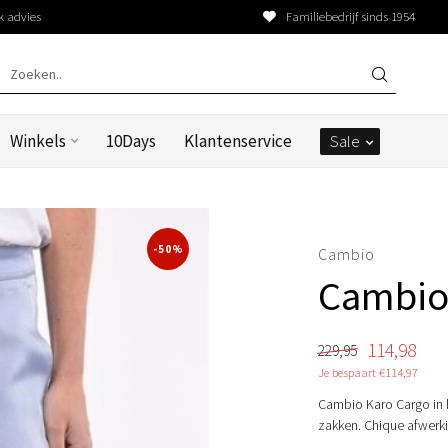
k advies
Familiebedrijf sinds 1954
Winkels
10Days
Klantenservice
Sale
-50%
Cambio
Cambio
114,98
229,95
Je bespaart €114,97
Cambio Karo Cargo in l
zakken. Chique afwerk