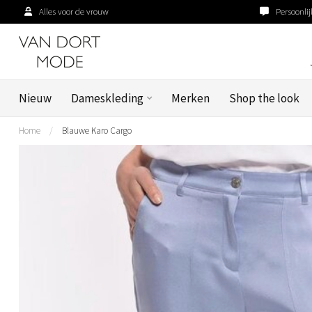
Alles voor de vrouw
Persoonlij
Nieuw
Dameskleding
Merken
Shop the look
Home
/
Blauwe Karo Cargo