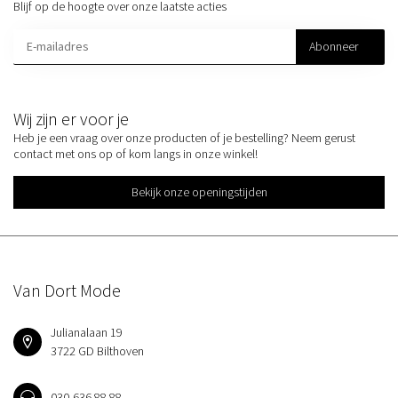
Blijf op de hoogte over onze laatste acties
Abonneer
Wij zijn er voor je
Heb je een vraag over onze producten of je bestelling? Neem gerust
contact met ons op of kom langs in onze winkel!
Bekijk onze openingstijden
Van Dort Mode
Julianalaan 19
3722 GD Bilthoven
030-636 88 88