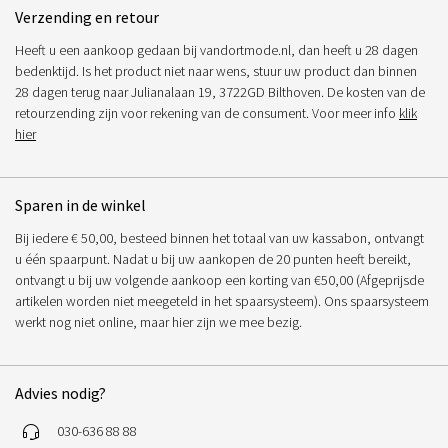
Verzending en retour
Heeft u een aankoop gedaan bij vandortmode.nl, dan heeft u 28 dagen
bedenktijd. Is het product niet naar wens, stuur uw product dan binnen
28 dagen terug naar Julianalaan 19, 3722GD Bilthoven. De kosten van de
retourzending zijn voor rekening van de consument. Voor meer info
klik
hier
Sparen in de winkel
Bij iedere € 50,00, besteed binnen het totaal van uw kassabon, ontvangt
u één spaarpunt. Nadat u bij uw aankopen de 20 punten heeft bereikt,
ontvangt u bij uw volgende aankoop een korting van €50,00 (Afgeprijsde
artikelen worden niet meegeteld in het spaarsysteem). Ons spaarsysteem
werkt nog niet online, maar hier zijn we mee bezig.
Advies nodig?
030-636 88 88