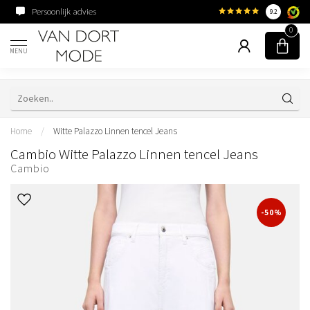
Persoonlijk advies
Familiebedrijf sinds 195
9.2
0
MENU
Home
/
Witte Palazzo Linnen tencel Jeans
Cambio Witte Palazzo Linnen tencel Jeans
Cambio
-50%