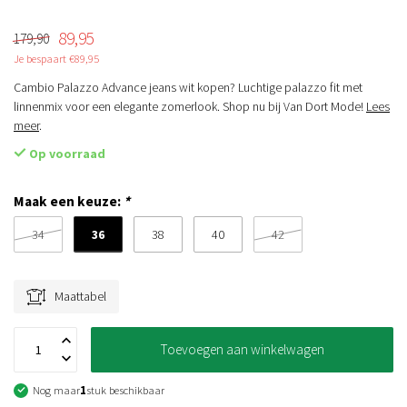
89,95
179,90
Je bespaart €89,95
Cambio Palazzo Advance jeans wit kopen? Luchtige palazzo fit met
linnenmix voor een elegante zomerlook. Shop nu bij Van Dort Mode!
Lees
meer
.
Op voorraad
Maak een keuze:
*
36
34
38
40
42
Maattabel
Toevoegen aan winkelwagen
Nog maar
1
stuk beschikbaar