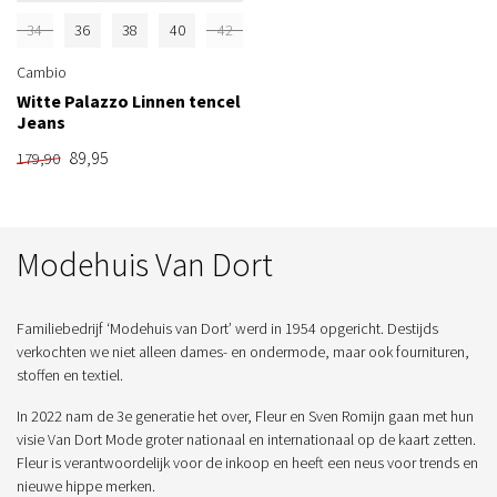
34
36
38
40
42
Cambio
Witte Palazzo Linnen tencel
Jeans
89,95
179,90
Modehuis Van Dort
Familiebedrijf ‘Modehuis van Dort’ werd in 1954 opgericht. Destijds
verkochten we niet alleen dames- en ondermode, maar ook fournituren,
stoffen en textiel.
In 2022 nam de 3e generatie het over, Fleur en Sven Romijn gaan met hun
visie Van Dort Mode groter nationaal en internationaal op de kaart zetten.
Fleur is verantwoordelijk voor de inkoop en heeft een neus voor trends en
nieuwe hippe merken.