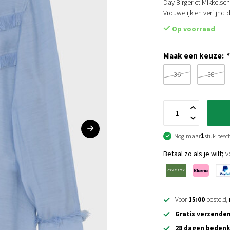
Day Birger et Mikkelse
Vrouwelijk en verfijnd 
Op voorraad
Maak een keuze:
*
36
38
Nog maar
1
stuk besc
Betaal zo als je wilt;
vo
Voor
15:00
besteld,
Gratis verzende
28 dagen bedenk