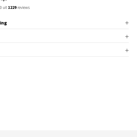
0 uit
1229
reviews
ing