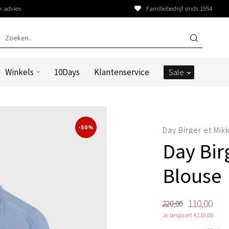
k advies
Familiebedrijf sinds 1954
Winkels
10Days
Klantenservice
Sale
-50%
Day Birger et Mik
Day Bir
Blouse
110,00
220,00
Je bespaart €110,00