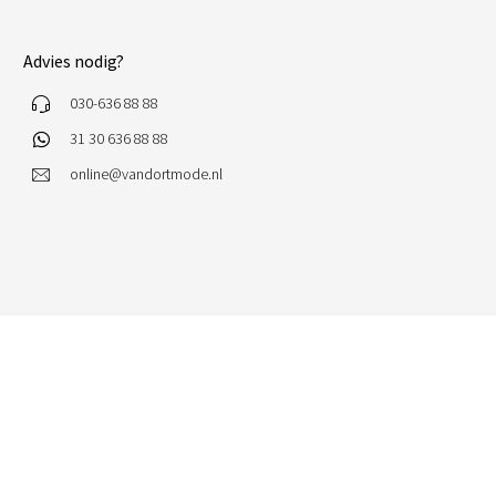
Advies nodig?
030-636 88 88
31 30 636 88 88
online@vandortmode.nl