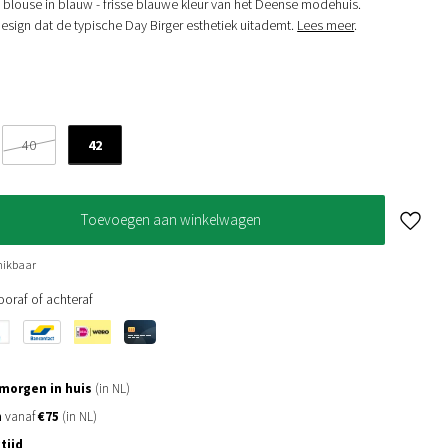
n blouse in blauw - frisse blauwe kleur van het Deense modehuis.
design dat de typische Day Birger esthetiek uitademt.
Lees meer
.
42
40
Toevoegen aan winkelwagen
hikbaar
oraf of achteraf
morgen in huis
(in NL)
n
vanaf
€75
(in NL)
tijd