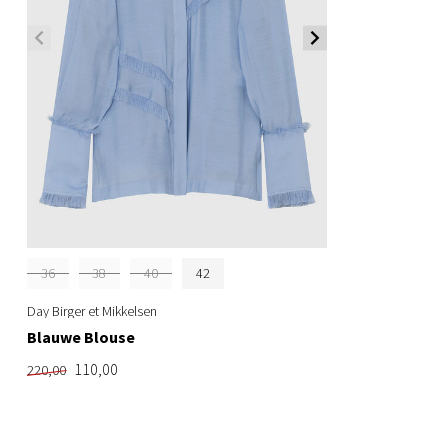
36
38
40
42
Day Birger et Mikkelsen
Blauwe Blouse
110,00
220,00