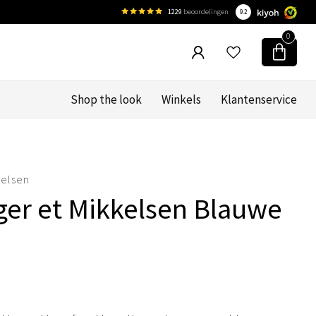
1229
beoordelingen
9.2
0
Shop the look
Winkels
Klantenservice
kelsen
ger et Mikkelsen Blauwe