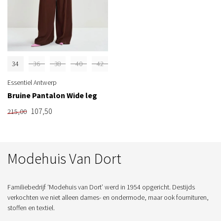
34
36
38
40
42
Essentiel Antwerp
Bruine Pantalon Wide leg
107,50
215,00
Modehuis Van Dort
Familiebedrijf ‘Modehuis van Dort’ werd in 1954 opgericht. Destijds
verkochten we niet alleen dames- en ondermode, maar ook fournituren,
stoffen en textiel.