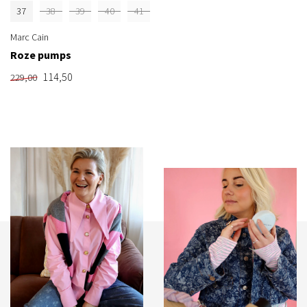
37
38
39
40
41
Marc Cain
Roze pumps
114,50
229,00