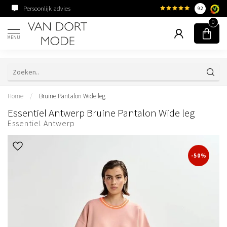
Persoonlijk advies
Familiebedrijf sinds 195
9.2
0
MENU
Home
/
Bruine Pantalon Wide leg
Essentiel Antwerp Bruine Pantalon Wide leg
Essentiel Antwerp
-50%