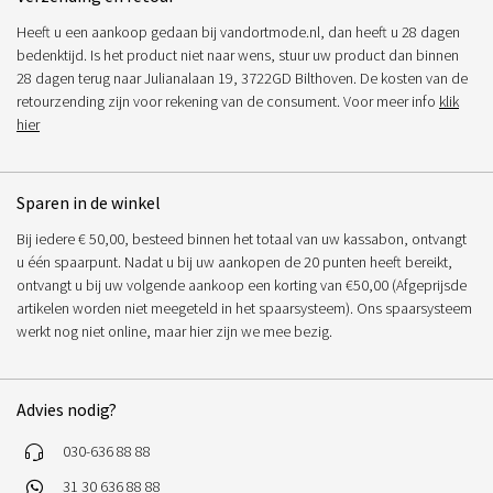
Heeft u een aankoop gedaan bij vandortmode.nl, dan heeft u 28 dagen
bedenktijd. Is het product niet naar wens, stuur uw product dan binnen
28 dagen terug naar Julianalaan 19, 3722GD Bilthoven. De kosten van de
retourzending zijn voor rekening van de consument. Voor meer info
klik
hier
Sparen in de winkel
Bij iedere € 50,00, besteed binnen het totaal van uw kassabon, ontvangt
u één spaarpunt. Nadat u bij uw aankopen de 20 punten heeft bereikt,
ontvangt u bij uw volgende aankoop een korting van €50,00 (Afgeprijsde
artikelen worden niet meegeteld in het spaarsysteem). Ons spaarsysteem
werkt nog niet online, maar hier zijn we mee bezig.
Advies nodig?
030-636 88 88
31 30 636 88 88