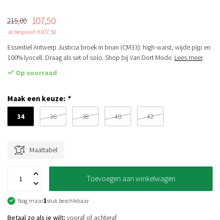
107,50
215,00
Je bespaart €107,50
Essentiel Antwerp Justicia broek in bruin (CM33): high-waist, wijde pijp en
100% lyocell. Draag als set of solo. Shop bij Van Dort Mode.
Lees meer
.
Op voorraad
Maak een keuze:
*
34
36
38
40
42
Maattabel
Toevoegen aan winkelwagen
Nog maar
1
stuk beschikbaar
Betaal zo als je wilt;
vooraf of achteraf