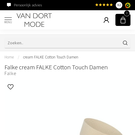
Persoonlijk advies
Familiebedrijf sinds 195
9.2
0
MENU
Home
/
cream FALKE Cotton Touch Damen
Falke cream FALKE Cotton Touch Damen
Falke