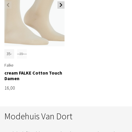
35-
39-
38
42
Falke
cream FALKE Cotton Touch
Damen
16,00
Modehuis Van Dort