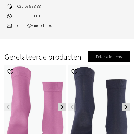
030-636 88 88
31 30 636 88 88
online@vandortmode.nl
Gerelateerde producten
Bekijk alle items