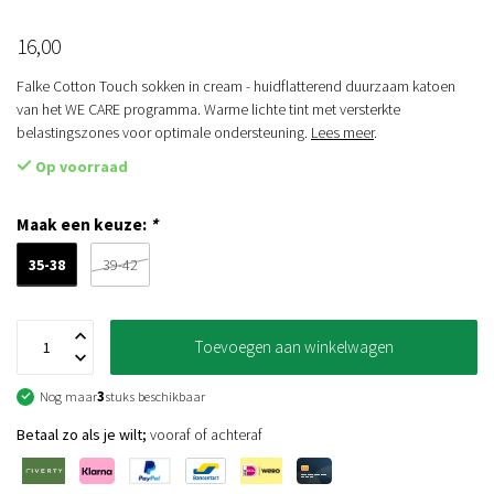
16,00
Falke Cotton Touch sokken in cream - huidflatterend duurzaam katoen
van het WE CARE programma. Warme lichte tint met versterkte
belastingszones voor optimale ondersteuning.
Lees meer
.
Op voorraad
Maak een keuze:
*
35-38
39-42
Toevoegen aan winkelwagen
Nog maar
3
stuks beschikbaar
Betaal zo als je wilt;
vooraf of achteraf