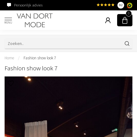
Persoonlijk advies
Familiebedrijf sinds 195
9.2
0
MENU
Home
/
Fashion show look 7
Fashion show look 7