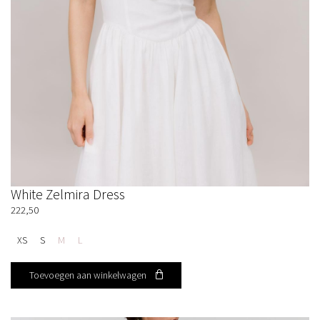
White Zelmira Dress
222,50
XS
S
M
L
Toevoegen aan winkelwagen