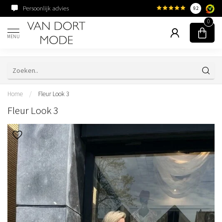
Persoonlijk advies
Familiebedrijf sinds 195
9.2
0
MENU
Home
/
Fleur Look 3
Fleur Look 3