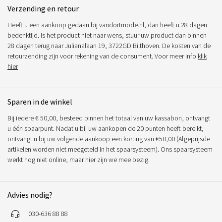
Verzending en retour
Heeft u een aankoop gedaan bij vandortmode.nl, dan heeft u 28 dagen
bedenktijd. Is het product niet naar wens, stuur uw product dan binnen
28 dagen terug naar Julianalaan 19, 3722GD Bilthoven. De kosten van de
retourzending zijn voor rekening van de consument. Voor meer info
klik
hier
Sparen in de winkel
Bij iedere € 50,00, besteed binnen het totaal van uw kassabon, ontvangt
u één spaarpunt. Nadat u bij uw aankopen de 20 punten heeft bereikt,
ontvangt u bij uw volgende aankoop een korting van €50,00 (Afgeprijsde
artikelen worden niet meegeteld in het spaarsysteem). Ons spaarsysteem
werkt nog niet online, maar hier zijn we mee bezig.
Advies nodig?
030-636 88 88