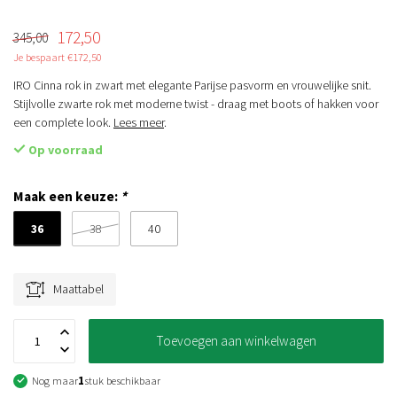
172,50
345,00
Je bespaart €172,50
IRO Cinna rok in zwart met elegante Parijse pasvorm en vrouwelijke snit.
Stijlvolle zwarte rok met moderne twist - draag met boots of hakken voor
een complete look.
Lees meer
.
Op voorraad
Maak een keuze:
*
36
38
40
Maattabel
Toevoegen aan winkelwagen
Nog maar
1
stuk beschikbaar