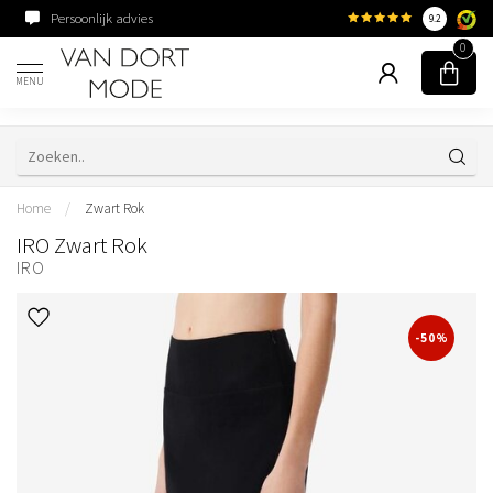
Persoonlijk advies
Familiebedrijf sinds 195
9.2
0
MENU
Home
/
Zwart Rok
IRO Zwart Rok
IRO
-50%