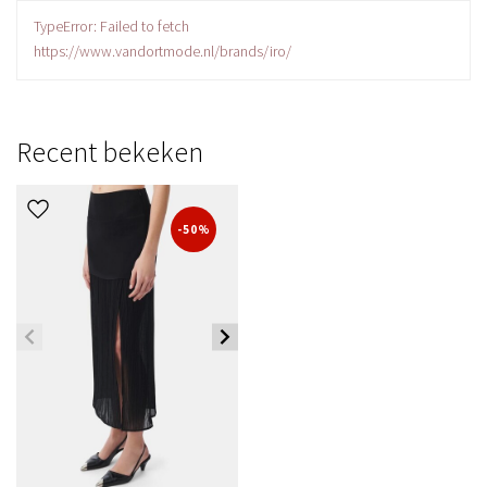
TypeError: Failed to fetch
https://www.vandortmode.nl/brands/iro/
Recent bekeken
-50%