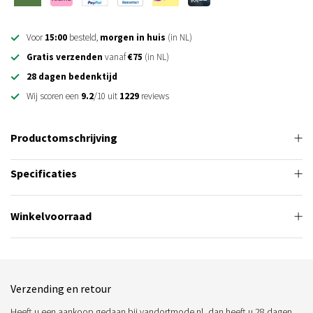
Voor
15:00
besteld,
morgen in huis
(in NL)
Gratis verzenden
vanaf
€75
(in NL)
28 dagen bedenktijd
Wij scoren een
9.2
/10 uit
1229
reviews
Productomschrijving
Specificaties
Winkelvoorraad
Verzending en retour
Heeft u een aankoop gedaan bij vandortmode.nl, dan heeft u 28 dagen