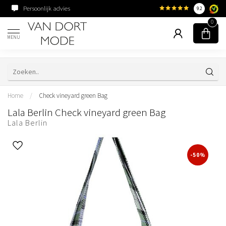
Persoonlijk advies
Familiebedrijf sinds 195
9.2
0
MENU
Home
/
Check vineyard green Bag
Lala Berlin Check vineyard green Bag
Lala Berlin
-50%