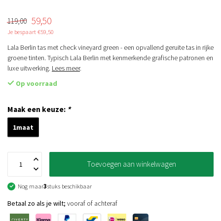
59,50
119,00
Je bespaart €59,50
Lala Berlin tas met check vineyard green - een opvallend geruite tas in rijke
groene tinten. Typisch Lala Berlin met kenmerkende grafische patronen en
luxe uitwerking.
Lees meer
.
Op voorraad
Maak een keuze:
*
1maat
Toevoegen aan winkelwagen
Nog maar
3
stuks beschikbaar
Betaal zo als je wilt;
vooraf of achteraf