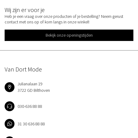
Wij zijn er voor je
Heb je een vraag over onze producten of je bestelling? Neem gerust
contact met ons op of kom langs in onze winkel!
Bekijk onze openingstijden
Van Dort Mode
Julianalaan 19
3722 GD Bilthoven
030-636 88 88
31 30 636 88 88