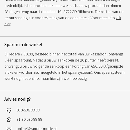
bedenktijd. Is het product niet naar wens, stuur uw product dan binnen
28 dagen terug naar Julianalaan 19, 3722GD Bilthoven. De kosten van de
retourzending zijn voor rekening van de consument. Voor meer info
klik
hier
Sparen in de winkel
Bij iedere € 50,00, besteed binnen het totaal van uw kassabon, ontvangt
u één spaarpunt. Nadat u bij uw aankopen de 20 punten heeft bereikt,
ontvangt u bij uw volgende aankoop een korting van €50,00 (Afgeprijsde
artikelen worden niet meegeteld in het spaarsysteem). Ons spaarsysteem
werkt nog niet online, maar hier zijn we mee bezig.
Advies nodig?
030-636 88 88
31 30 636 88 88
online@vandortmode.nl