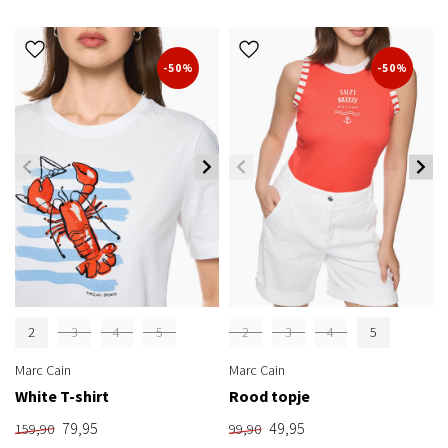
-50%
-50%
2
3
4
5
2
3
4
5
Marc Cain
Marc Cain
White T-shirt
Rood topje
79,95
49,95
159,90
99,90