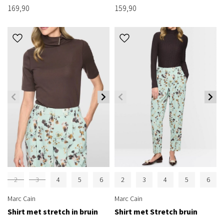
169,90
159,90
2
3
4
5
6
2
3
4
5
6
Marc Cain
Marc Cain
Shirt met stretch in bruin
Shirt met Stretch bruin