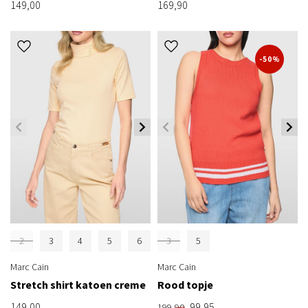
149,00
169,90
-50%
2
3
4
5
6
3
5
Marc Cain
Marc Cain
Stretch shirt katoen creme
Rood topje
149,00
99,95
199,90