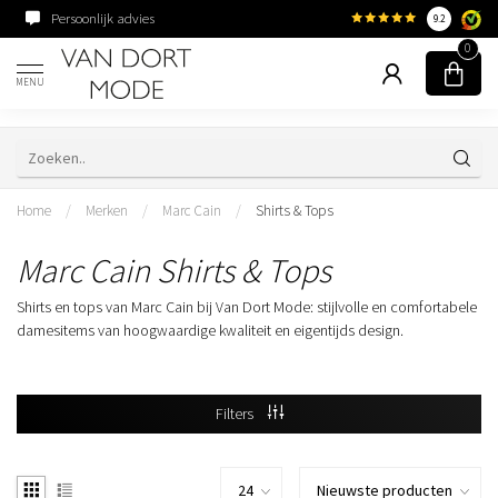
Persoonlijk advies
Familiebedrijf sinds 195
9.2
0
MENU
Home
/
Merken
/
Marc Cain
/
Shirts & Tops
Marc Cain Shirts & Tops
Shirts en tops van Marc Cain bij Van Dort Mode: stijlvolle en comfortabele
damesitems van hoogwaardige kwaliteit en eigentijds design.
Filters