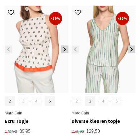
-50%
-50%
2
3
4
5
2
3
4
5
Marc Cain
Marc Cain
Ecru Topje
Diverse kleuren topje
89,95
129,50
179,90
259,00