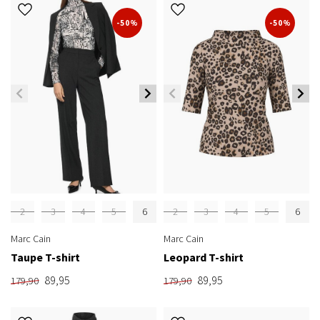
-50%
-50%
2
3
4
5
6
2
3
4
5
6
Marc Cain
Marc Cain
Taupe T-shirt
Leopard T-shirt
89,95
89,95
179,90
179,90