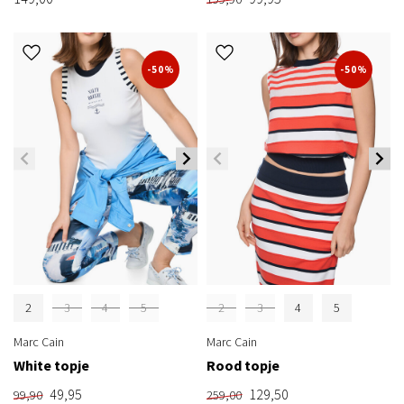
-50%
-50%
2
3
4
5
2
3
4
5
Marc Cain
Marc Cain
White topje
Rood topje
49,95
129,50
99,90
259,00