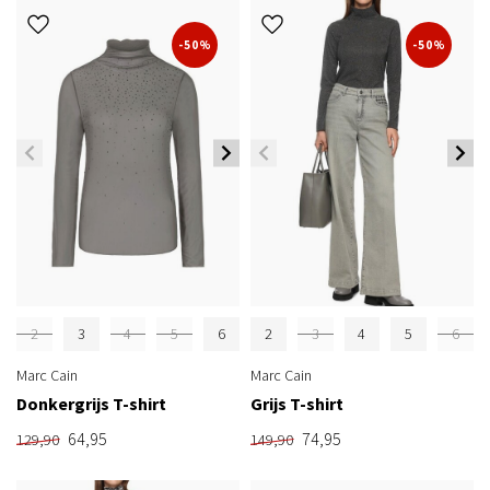
-50%
-50%
2
3
4
5
6
2
3
4
5
6
Marc Cain
Marc Cain
Donkergrijs T-shirt
Grijs T-shirt
64,95
74,95
129,90
149,90