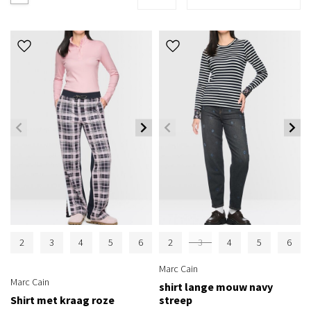
2
3
4
5
6
2
3
4
5
6
Marc Cain
Marc Cain
shirt lange mouw navy
Shirt met kraag roze
streep