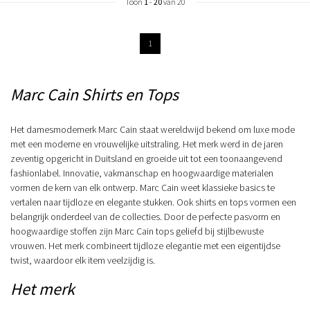
Toon
1
-
20
van 20
1
Marc Cain Shirts en Tops
Het damesmodemerk Marc Cain staat wereldwijd bekend om luxe mode
met een moderne en vrouwelijke uitstraling. Het merk werd in de jaren
zeventig opgericht in Duitsland en groeide uit tot een toonaangevend
fashionlabel. Innovatie, vakmanschap en hoogwaardige materialen
vormen de kern van elk ontwerp. Marc Cain weet klassieke basics te
vertalen naar tijdloze en elegante stukken. Ook shirts en tops vormen een
belangrijk onderdeel van de collecties. Door de perfecte pasvorm en
hoogwaardige stoffen zijn Marc Cain tops geliefd bij stijlbewuste
vrouwen. Het merk combineert tijdloze elegantie met een eigentijdse
twist, waardoor elk item veelzijdig is.
Het merk