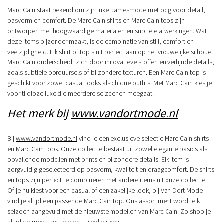
Marc Cain staat bekend om zijn luxe damesmode met oog voor detail,
pasvorm en comfort. De Marc Cain shirts en Marc Cain tops zijn
ontworpen met hoogwaardige materialen en subtiele afwerkingen. Wat
deze items bijzonder maakt, is de combinatie van stijl, comfort en
veelzijdigheid. Elk shirt of top sluit perfect aan op het vrouwelijke silhouet.
Marc Cain onderscheidt zich door innovatieve stoffen en verfijnde details,
zoals subtiele borduursels of bijzondere texturen. Een Marc Cain top is
geschikt voor zowel casual looks als chique outfits. Met Marc Cain kies je
voor tijdloze luxe die meerdere seizoenen meegaat.
Het merk bij
www.vandortmode.nl
Bij
www.vandortmode.nl
vind je een exclusieve selectie Marc Cain shirts
en Marc Cain tops. Onze collectie bestaat uit zowel elegante basics als
opvallende modellen met prints en bijzondere details. Elk item is
zorgvuldig geselecteerd op pasvorm, kwaliteit en draagcomfort. De shirts
en tops zijn perfect te combineren met andere items uit onze collectie.
Of je nu kiest voor een casual of een zakelijke look, bij Van Dort Mode
vind je altijd een passende Marc Cain top. Ons assortiment wordt elk
seizoen aangevuld met de nieuwste modellen van Marc Cain. Zo shop je
altijd de meest actuele en stijlvolle items.