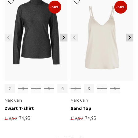
-50%
-50%
2
3
4
5
6
2
3
4
5
Marc Cain
Marc Cain
Zwart T-shirt
Sand Top
74,95
74,95
149,90
149,90