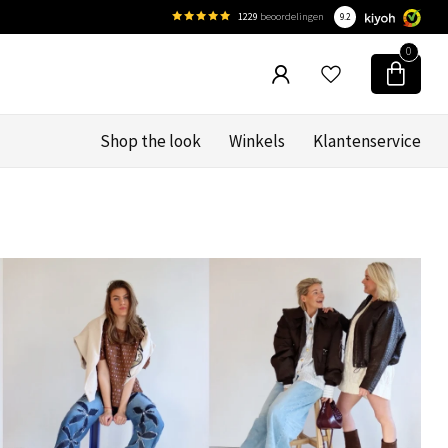
1229
beoordelingen
9.2
0
Shop the look
Winkels
Klantenservice