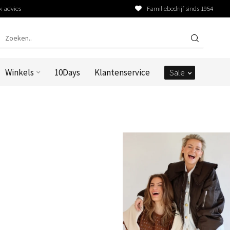
k advies
Familiebedrijf sinds 1954
Winkels
10Days
Klantenservice
Sale