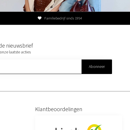
Familiebedrijf sinds 1954
r de nieuwsbrief
onze laatste acties
Abonneer
Klantbeoordelingen