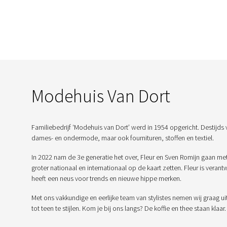
Modehuis Van Dort
Familiebedrijf ‘Modehuis van Dort’ werd in 1954 opgericht. Destijds 
dames- en ondermode, maar ook fournituren, stoffen en textiel.
In 2022 nam de 3e generatie het over, Fleur en Sven Romijn gaan me
groter nationaal en internationaal op de kaart zetten. Fleur is veran
heeft een neus voor trends en nieuwe hippe merken.
Met ons vakkundige en eerlijke team van stylistes nemen wij graag ui
tot teen te stijlen. Kom je bij ons langs? De koffie en thee staan klaar.