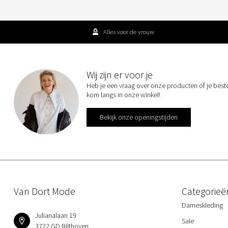
Alles voor de vrouw
Wij zijn er voor je
Heb je een vraag over onze producten of je best
kom langs in onze winkel!
Bekijk onze openingstijden
Van Dort Mode
Categorieë
Dameskleding
Julianalaan 19
Sale
3722 GD Bilthoven